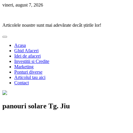
Skip
vineri, august 7, 2026
to
Ponturi Fierbinți
content
Articolele noastre sunt mai adevărate decât știrile lor!
Acasa
Ghid Afaceri
Idei de afaceri
Investitii si Credite
Marketing
Ponturi diverse
Articolul tau aici
Contact
panouri solare Tg. Jiu