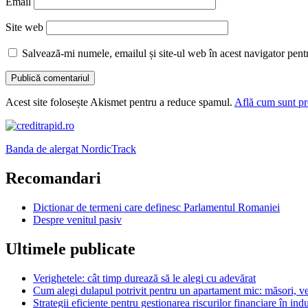
Email
Site web
Salvează-mi numele, emailul și site-ul web în acest navigator pent
Acest site folosește Akismet pentru a reduce spamul.
Află cum sunt pro
Banda de alergat NordicTrack
Recomandari
Dictionar de termeni care definesc Parlamentul Romaniei
Despre venitul pasiv
Ultimele publicate
Verighetele: cât timp durează să le alegi cu adevărat
Cum alegi dulapul potrivit pentru un apartament mic: măsori, ver
Strategii eficiente pentru gestionarea riscurilor financiare în indu