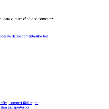
ru data viitoare când o să comentez.
cesate datele comentariilor tale
.
ifici, cumperi fără regret
stria transporturilor