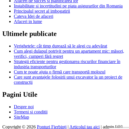
Afaceri de succes si planificarea lor
Instabilitate si incertitudini pe piata asigurarilor din Romania
Principalul secret al imbogatirii
Cateva Idei de afaceri
Afaceri in lume
Ultimele publicate
Verighetele: cât timp durează să le alegi cu adevărat
Cum alegi dulapul potrivit pentru un apartament mic: măsori,
verifici, cumperi fără regret
Strategii eficiente pentru gestionarea riscurilor financiare în
industria transporturilor
Cum te poate ajuta o firmă care transportă molozul
Care sunt avantajele folosirii unui excavator la un proiect de
construcții
Pagini Utile
Despre noi
Termeni si conditii
SiteMap
Copyright © 2026
Ponturi Fierbinți
|
Articolul tau aici
| admin [@]