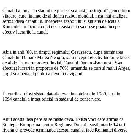
Canalul a ramas la stadiul de proiect si a fost „rostogolit” generatiilor
viitoare, care, inainte de al doilea razboi mondial, inca mai analizau
serios ideea canalului. Inceperea razboiului si situatia delicata a
Romaniei au facut ca nici de aceasta data sa nu se poata incepe
efectiv lucrarile la canal.
Abia in anii `80, in timpul regimului Ceausescu, dupa terminarea
Canalului Dunare-Marea Neagra, s-au inceput efectiv lucrarile la cel
de al doilea mare proiect fluvial, Canalul Dunare-Bucuresti. S-au
efectuat lucrari in proportie de 70%, urmandu-se cursul raului Arges,
largit si amenajat pentru a deveni navigabil.
Lucrarile au fost sistate datorita evenimentelor din 1989, iar din
1994 canalul a intrat oficial in stadsiul de conservare.
Anul acesta insa pare sa se miste ceva. Exista voci care afirma ca
Strategia Europeana pentru Regiunea Dunarii, sustinuta de 14 tari
riverane, prevede terminarea acestui canal si face Romaniei diverse