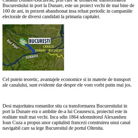
Bucurestiului in port la Dunare, este un proiect vechi de mai bine de
100 de ani, in prezent abandsonat insa reluat periodic in campaniile
electorale de diversi candidati la primaria capitalei.
Cel putein teoretic, avantajele economice si in materie de transport
ale canalului, sunt evidente dar despre ele vom vorbi putin mai jos.
Desi majoritatea romanilor stiu ca transformarea Bucurestiului in
port la Dunare era o ambitie de-a lui Ceausescu, proiectul este in
realitate mult mai vechi. Inca sdin 1864 sdomnitorul Alexandsru
Ioan Cuza a propus unor capitalisti francezi construirea unui canal
navigabil care sa lege Bucurestiul de portul Oltenita.