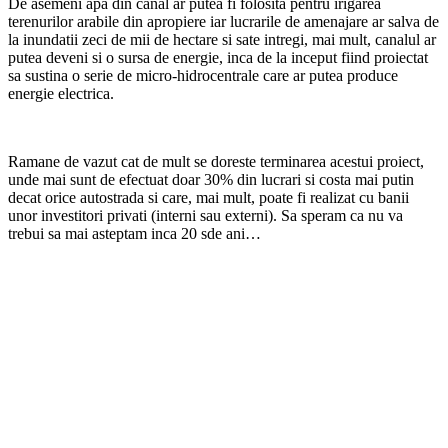
De asemeni apa din canal ar putea fi folosita pentru irigarea
terenurilor arabile din apropiere iar lucrarile de amenajare ar salva de
la inundatii zeci de mii de hectare si sate intregi, mai mult, canalul ar
putea deveni si o sursa de energie, inca de la inceput fiind proiectat
sa sustina o serie de micro-hidrocentrale care ar putea produce
energie electrica.
Ramane de vazut cat de mult se doreste terminarea acestui proiect,
unde mai sunt de efectuat doar 30% din lucrari si costa mai putin
decat orice autostrada si care, mai mult, poate fi realizat cu banii
unor investitori privati (interni sau externi). Sa speram ca nu va
trebui sa mai asteptam inca 20 sde ani…