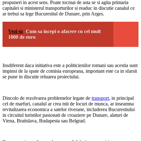
propuneri in acest sens. Poate tocmai de asta se si agita primaria
capitalei si ministerul transporturilor si readuc in discutie canalul ce
ar trebui sa lege Bucurestiul de Dunare, prin Arges.
Vezi si:
Cum sa incepi o afacere cu cel mult
1000 de euro
Insdiferent daca initiativa este a politicienilor romani sau acestia sunt
impinsi de la spate de comisia europeana, important este ca in sfarsit
se pune in discutie reluarea proiectului.
Dincolo de rezolvarea problemelor legate de
transport
, in principal
cel de marfuri, canalul ar crea mii de locuri de munca, ar inseamna
revitalizarea economica a satelor riverane, includerea Bucurestiului
in circuitul turistilor pasionati de croaziere pe Dunare, alaturi de
Viena, Bratislava, Budapesta sau Belgrad.