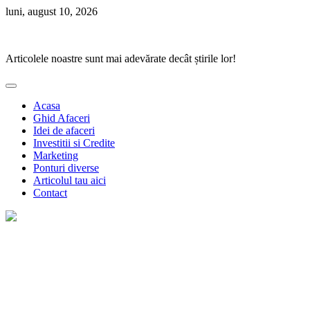
Skip
luni, august 10, 2026
to
Ponturi Fierbinți
content
Articolele noastre sunt mai adevărate decât știrile lor!
Acasa
Ghid Afaceri
Idei de afaceri
Investitii si Credite
Marketing
Ponturi diverse
Articolul tau aici
Contact