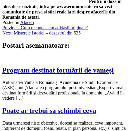
Pentru o doza in
plus de seriozitate, intra pe www.ecomunicate.ro sa vezi
comunicate de presa si stiri reale la zi despre afacerile din
Romania de astazi.
Posted in
Afaceri
Navigare
Previous:
Cum recunoastem adidasii originali?
Next:
Misterele Istoriei – dezastrul din 535
în
articole
Postari asemanatoare:
Program destinat formării de vameși
Autoritatea Vamală Română şi Academia de Studii Economice
(ASE) anunţă lansarea programului postuniversitar „Expert vamal”,
destinat formării şi dezvoltării profesionale în domeniu. „Având în
vedere […]
Poate ar trebui sa schimbi ceva
Daca urmaresti niste obiective, doresti sa realizezi ceva important,
indiferent de domeniu (bani, relatii, in plan persona, etc.) si simti ca