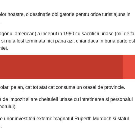
r noastre, o destinatie obligatorie pentru orice turist ajuns in
.
nul american) a inceput in 1980 cu sacrificii uriase (mii de fam
 si nu a fost terminata nici pana azi, chiar daca in buna parte es
iei.
olari pe an, cat tot atat cat consuma un orasel de provincie.
a de impozit si are cheltuieli uriase cu intretinerea si personalul
orului).
 unor investitori externi: magnatul Ruperth Murdoch si statul
.