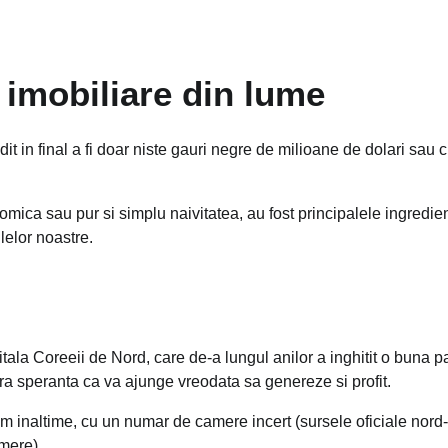
i imobiliare din lume
t in final a fi doar niste gauri negre de milioane de dolari sau c
omica sau pur si simplu naivitatea, au fost principalele ingredie
ilelor noastre.
ala Coreeii de Nord, care de-a lungul anilor a inghitit o buna p
fara speranta ca va ajunge vreodata sa genereze si profit.
 m inaltime, cu un numar de camere incert (sursele oficiale nord-
mere).