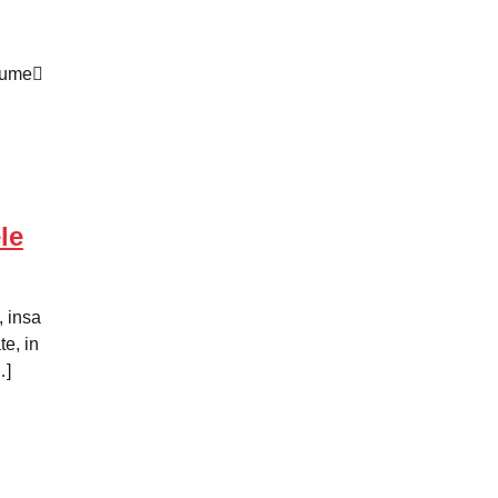
 lume
le
, insa
te, in
…]