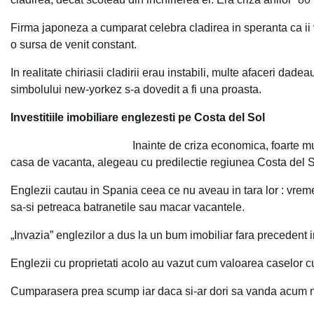
Firma japoneza a cumparat celebra cladirea in speranta ca ii v
o sursa de venit constant.
In realitate chiriasii cladirii erau instabili, multe afaceri dade
simbolului new-yorkez s-a dovedit a fi una proasta.
Investitiile imobiliare englezesti pe Costa del Sol
Inainte de criza economica, foarte 
casa de vacanta, alegeau cu predilectie regiunea Costa del S
Englezii cautau in Spania ceea ce nu aveau in tara lor : vrem
sa-si petreaca batranetile sau macar vacantele.
„Invazia” englezilor a dus la un bum imobiliar fara precedent i
Englezii cu proprietati acolo au vazut cum valoarea caselor c
Cumparasera prea scump iar daca si-ar dori sa vanda acum nu 