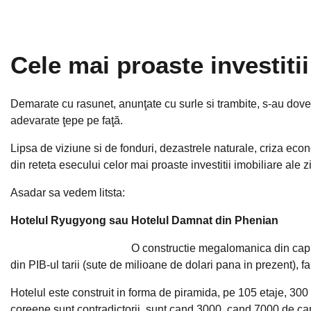
Cele mai proaste investiti
Demarate cu rasunet, anunţate cu surle si trambite, s-au dovedi
adevarate ţepe pe faţă.
Lipsa de viziune si de fonduri, dezastrele naturale, criza econ
din reteta esecului celor mai proaste investitii imobiliare ale z
Asadar sa vedem litsta:
Hotelul Ryugyong sau Hotelul Damnat din Phenian
O constructie megalomanica din capit
din PIB-ul tarii (sute de milioane de dolari pana in prezent), 
Hotelul este construit in forma de piramida, pe 105 etaje, 300
coreene sunt contradictorii, sunt cand 3000, cand 7000 de ca