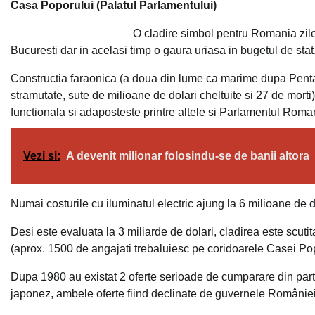
Casa Poporului (Palatul Parlamentului)
O cladire simbol pentru Romania zilelo
Bucuresti dar in acelasi timp o gaura uriasa in bugetul de stat
Constructia faraonica (a doua din lume ca marime dupa Pentago
stramutate, sute de milioane de dolari cheltuite si 27 de morti)
functionala si adaposteste printre altele si Parlamentul Roman
Vezi si:
A devenit milionar folosindu-se de banii altora
Numai costurile cu iluminatul electric ajung la 6 milioane de d
Desi este evaluata la 3 miliarde de dolari, cladirea este scutit
(aprox. 1500 de angajati trebaluiesc pe coridoarele Casei Pop
Dupa 1980 au existat 2 oferte serioade de cumparare din parte
japonez, ambele oferte fiind declinate de guvernele României