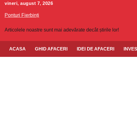
Skip
vineri, august 7, 2026
to
Ponturi Fierbinți
content
Articolele noastre sunt mai adevărate decât știrile lor!
ACASA
GHID AFACERI
IDEI DE AFACERI
INVES