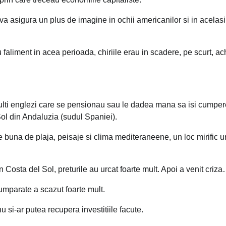
a asigura un plus de imagine in ochii americanilor si in acelasi
au faliment in acea perioada, chiriile erau in scadere, pe scurt, ach
multi englezi care se pensionau sau le dadea mana sa isi cumper
ol din Andaluzia (sudul Spaniei).
e buna de plaja, peisaje si clima mediteraneene, un loc mirific 
n Costa del Sol, preturile au urcat foarte mult. Apoi a venit criz
umparate a scazut foarte mult.
si-ar putea recupera investitiile facute.