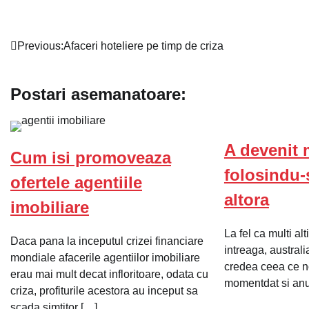
Navigare
Previous:
Afaceri hoteliere pe timp de criza
în
Postari asemanatoare:
articole
A devenit 
Cum isi promoveaza
folosindu-
ofertele agentiile
altora
imobiliare
La fel ca multi alt
Daca pana la inceputul crizei financiare
intreaga, austra
mondiale afacerile agentiilor imobiliare
credea ceea ce no
erau mai mult decat infloritoare, odata cu
momentdat si an
criza, profiturile acestora au inceput sa
scada simtitor […]