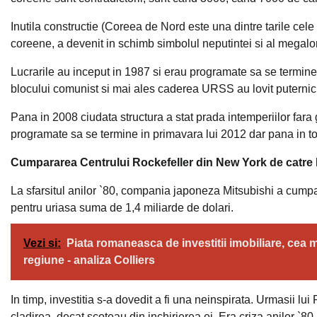
Inutila constructie (Coreea de Nord este una dintre tarile cele m
coreene, a devenit in schimb simbolul neputintei si al megal
Lucrarile au inceput in 1987 si erau programate sa se termine 
blocului comunist si mai ales caderea URSS au lovit puternic
Pana in 2008 ciudata structura a stat prada intemperiilor fara
programate sa se termine in primavara lui 2012 dar pana in to
Cumpararea Centrului Rockefeller din New York de catre 
La sfarsitul anilor `80, compania japoneza Mitsubishi a cumpa
pentru uriasa suma de 1,4 miliarde de dolari.
Vezi si:
Piata romaneasca de investitii imobiliare, cea m
regiune - analiza Colliers
In timp, investitia s-a dovedit a fi una neinspirata. Urmasii lu
cladirea, decat scoteau din inchirierea ei. Era criza anilor `80