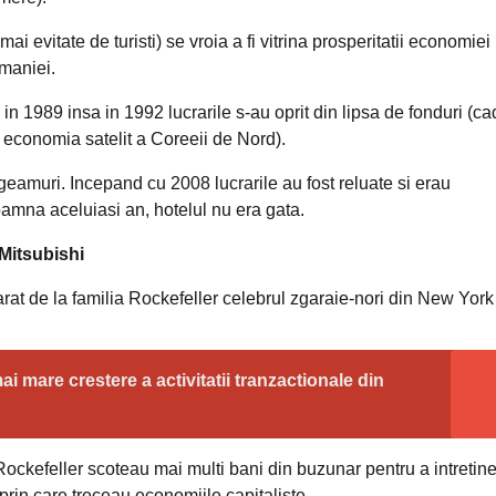
ai evitate de turisti) se vroia a fi vitrina prosperitatii economiei
omaniei.
in 1989 insa in 1992 lucrarile s-au oprit din lipsa de fonduri (c
 economia satelit a Coreeii de Nord).
 geamuri. Incepand cu 2008 lucrarile au fost reluate si erau
amna aceluiasi an, hotelul nu era gata.
Mitsubishi
rat de la familia Rockefeller celebrul zgaraie-nori din New York
ai mare crestere a activitatii tranzactionale din
i Rockefeller scoteau mai multi bani din buzunar pentru a intretin
 prin care treceau economiile capitaliste.