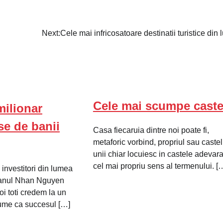
Next:
Cele mai infricosatoare destinatii turistice din
Cele mai scumpe caste
milionar
se de banii
Casa fiecaruia dintre noi poate fi,
metaforic vorbind, propriul sau castel
unii chiar locuiesc in castele adevara
cel mai propriu sens al termenului. [
i investitori din lumea
lianul Nhan Nguyen
i toti credem la un
ume ca succesul […]