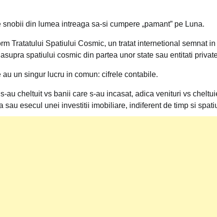
e snobii din lumea intreaga sa-si cumpere „pamant” pe Luna.
m Tratatului Spatiului Cosmic, un tratat internetional semnat in
 asupra spatiului cosmic din partea unor state sau entitati private
e au un singur lucru in comun: cifrele contabile.
-au cheltuit vs banii care s-au incasat, adica venituri vs cheltuie
sau esecul unei investitii imobiliare, indiferent de timp si spati