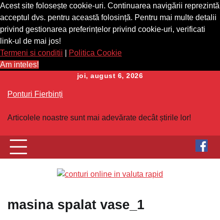
Acest site folosește cookie-uri. Continuarea navigării reprezintă
acceptul dvs. pentru această folosință. Pentru mai multe detalii
privind gestionarea preferințelor privind cookie-uri, verificati
link-ul de mai jos!
Termeni si conditii
|
Politica Cookie
Am inteles!
Skip
joi, august 6, 2026
to
Ponturi Fierbinți
content
Articolele noastre sunt mai adevărate decât știrile lor!
masina spalat vase_1