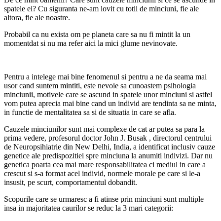
spatele ei? Cu siguranta ne-am lovit cu totii de minciuni, fie ale
altora, fie ale noastre.
Probabil ca nu exista om pe planeta care sa nu fi mintit la un
momentdat si nu ma refer aici la mici glume nevinovate.
Pentru a intelege mai bine fenomenul si pentru a ne da seama mai
usor cand suntem mintiti, este nevoie sa cunoastem psihologia
minciunii, motivele care se ascund in spatele unor minciuni si astfel
vom putea aprecia mai bine cand un individ are tendinta sa ne minta,
in functie de mentalitatea sa si de situatia in care se afla.
Cauzele minciunilor sunt mai complexe de cat ar putea sa para la
prima vedere, profesorul doctor John J. Busak , directorul centrului
de Neuropsihiatrie din New Delhi, India, a identificat inclusiv cauze
genetice ale predispozitiei spre minciuna la anumiti indivizi. Dar nu
genetica poarta cea mai mare responsabilitatea ci mediul in care a
crescut si s-a format acel individ, normele morale pe care si le-a
insusit, pe scurt, comportamentul dobandit.
Scopurile care se urmaresc a fi atinse prin minciuni sunt multiple
insa in majoritatea caurilor se reduc la 3 mari categorii: