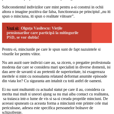
Subconstientul indivizilor care mint pentru a-si construi in ochii
altora o imagine pozitiva dar falsa, functioneaza pe principiul „nu iti
spun o minciuna, iti spun o realitate viitoare”.
Vezi si:
Olguța Vasilescu: Viețile
pensionarilor care participă la mitingurile
PSD, se vor dubla!
Pentru ei, minciunile pe care le spun sunt de fapt nazuintele si
visurile lor pentru viitor.
Nu am auzit oare indivizi care au, sa zicem, o pregatire profesionala
modesta dar care se considera mari specialisti in diverse domenii, isi
dau aere de savanti si au pretentii de superioritate, isi exagereaza
meritele si mint cu nonsalanta relatand deformat anumite episoade
din viata lor? Cu siguranta am intalnit cu totii astfel de oameni.
Ei nu sunt multumiti cu actualul statut pe care il au, considera ca
merita mai mult si uneori ajung sa nu mai aiba contact cu realitatea,
sa traiasca intr-o lume de vis si sa-si creada propriile minciuni. De
aceeasi spuneam ca aceasta forma a minciunii este printre cele mai
periculoase, adesea este specifica persoanelor bolnave de
schizofrenie.