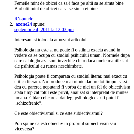
Femeile mint de obicei ca sa-i faca pe altii sa se simta bine
Barbatii mint de obicei ca sa se simta ei bine
Răspunde
azone24
spune:
septembrie 4, 2011 la 12:03 pm
Interesant si totodata amuzant articolul.
Psihologia nu este si nu poate fi o stiinta exacta avand in
vedere ca se ocupa cu studiul psihicului uman. Normele dupa
care catalogheaza sunt invechite chiar daca unele manifestari
ale psihicului au ramas neschimbate.
Psihologia poate fi comparata cu studiul literar, mai exact cu
critica literara. Nu produce mai nimic dar are tot timpul sa-si
dea cu parerea neputand fi vorba de nici un fel de obiectivism
atata timp cat totul este privit, analizat si interpretat de mintea
umana. Chiar cel care a dat legi psihologice ar fi putut fi
„schizofrenic”.
Ce este obiectivismul si ce este subiectivismul?
Poti spune ca esti obiectiv in propriul subiectivism sau
viceversa?