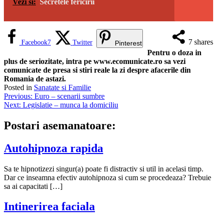
Vezi si:
Secretele fericirii
7
shares
Facebook
7
Twitter
Pinterest
Pentru o doza in
plus de seriozitate, intra pe www.ecomunicate.ro sa vezi
comunicate de presa si stiri reale la zi despre afacerile din
Romania de astazi.
Posted in
Sanatate si Familie
Navigare
Previous:
Euro – scenarii sumbre
Next:
Legislatie – munca la domiciliu
în
articole
Postari asemanatoare:
Autohipnoza rapida
Sa te hipnotizezi singur(a) poate fi distractiv si util in acelasi timp.
Dar ce inseamna efectiv autohipnoza si cum se procedeaza? Trebuie
sa ai capacitati […]
Intinerirea faciala