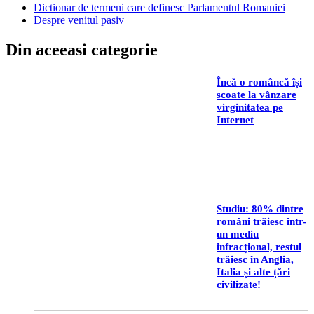
Dictionar de termeni care definesc Parlamentul Romaniei
Despre venitul pasiv
Din aceeasi categorie
Încă o româncă își
scoate la vânzare
virginitatea pe
Internet
Studiu: 80% dintre
români trăiesc într-
un mediu
infracțional, restul
trăiesc în Anglia,
Italia și alte țări
civilizate!