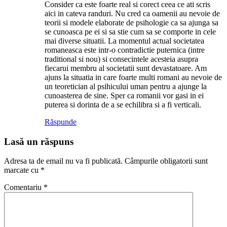
Consider ca este foarte real si corect ceea ce ati scris
aici in cateva randuri. Nu cred ca oamenii au nevoie de
teorii si modele elaborate de psihologie ca sa ajunga sa
se cunoasca pe ei si sa stie cum sa se comporte in cele
mai diverse situatii. La momentul actual societatea
romaneasca este intr-o contradictie puternica (intre
traditional si nou) si consecintele acesteia asupra
fiecarui membru al societatii sunt devastatoare. Am
ajuns la situatia in care foarte multi romani au nevoie de
un teoretician al psihicului uman pentru a ajunge la
cunoasterea de sine. Sper ca romanii vor gasi in ei
puterea si dorinta de a se echilibra si a fi verticali.
Răspunde
Lasă un răspuns
Adresa ta de email nu va fi publicată.
Câmpurile obligatorii sunt
marcate cu
*
Comentariu
*