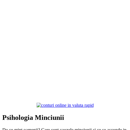
Psihologia Minciunii
De ce mint oamenii? Care sunt cauzele minciunii si ce se ascunde in