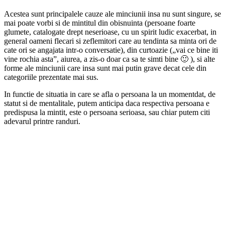
Acestea sunt principalele cauze ale minciunii insa nu sunt singure, se
mai poate vorbi si de mintitul din obisnuinta (persoane foarte
glumete, catalogate drept neserioase, cu un spirit ludic exacerbat, in
general oameni flecari si zeflemitori care au tendinta sa minta ori de
cate ori se angajata intr-o conversatie), din curtoazie („vai ce bine iti
vine rochia asta”, aiurea, a zis-o doar ca sa te simti bine 🙂 ), si alte
forme ale minciunii care insa sunt mai putin grave decat cele din
categoriile prezentate mai sus.
In functie de situatia in care se afla o persoana la un momentdat, de
statut si de mentalitale, putem anticipa daca respectiva persoana e
predispusa la mintit, este o persoana serioasa, sau chiar putem citi
adevarul printre randuri.