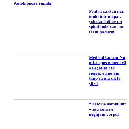
Autohipnoza rapida
Pentru că stau mai
mulți într-un pat,
șobolanii dintr-un
spital județean, au
făcut păduchi!
Medicul Lucan: Nu
mi-a spus nimeni că
e ilegal să cer
șpagă, eu nu am
timp să mă uit la
știri!
“Datoria somnului”
– sau cum ne
neglijam corpul