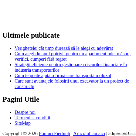
Ultimele publicate
Verighetele: cât timp durează să le alegi cu adevărat
Cum alegi dulapul potrivit pentru un apartament mic: măsori,
verifici, cumperi fără regret
Strategii eficiente pentru gestionarea riscurilor financiare în
industria transporturilor
Cum te poate ajuta o firmă care transportă molozul
Care sunt avantajele folosirii unui excavator la un proiect de
construcții
Pagini Utile
Despre noi
Termeni si conditii
SiteMap
Copyright © 2026
Ponturi Fierbinți
|
Articolul tau aici
| admin [@]