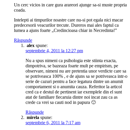
Un cerc vicios in care gura arareori ajunge sa-si muste propria
coada.
Intelepti ai timpurilor noastre care nu-si pot egala nici macar
predecesorii veacurilor trecute. Dureros mai ales faptul ca
lumea a ajuns foarte „Credincioasa chiar in Necredinta!”
Răspunde
alex
spune:
septembrie 4, 2011 la 12:27 pm
Nu a spus nimeni ca psihologia este stiinta exacta,
dimpotriva, se bazeaza foarte mult pe empirism, pe
observare, nimeni nu are pretentia unor verdicte care sa
se potriveasca 100% , e de ajuns sa se potriveasca intr-o
serie de cazuri pentru a face legatura dintre un anumit
comportament si o anumita cauza. Referitor la articol
cred ca e destul de pertinent iar exemplele din el sunt
atat de familiare fiecaruia dintre noi incat zau ca as
crede ca vrei sa cauti nod in papura 🙂
Răspunde
mirela
spune:
septembrie 6, 2011 la 7:17 am