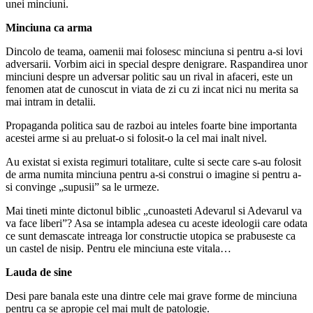
unei minciuni.
Minciuna ca arma
Dincolo de teama, oamenii mai folosesc minciuna si pentru a-si lovi
adversarii. Vorbim aici in special despre denigrare. Raspandirea unor
minciuni despre un adversar politic sau un rival in afaceri, este un
fenomen atat de cunoscut in viata de zi cu zi incat nici nu merita sa
mai intram in detalii.
Propaganda politica sau de razboi au inteles foarte bine importanta
acestei arme si au preluat-o si folosit-o la cel mai inalt nivel.
Au existat si exista regimuri totalitare, culte si secte care s-au folosit
de arma numita minciuna pentru a-si construi o imagine si pentru a-
si convinge „supusii” sa le urmeze.
Mai tineti minte dictonul biblic „cunoasteti Adevarul si Adevarul va
va face liberi”? Asa se intampla adesea cu aceste ideologii care odata
ce sunt demascate intreaga lor constructie utopica se prabuseste ca
un castel de nisip. Pentru ele minciuna este vitala…
Lauda de sine
Desi pare banala este una dintre cele mai grave forme de minciuna
pentru ca se apropie cel mai mult de patologie.