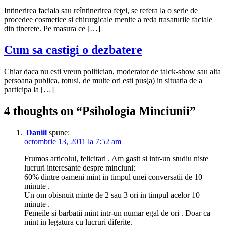
Intinerirea faciala sau reîntinerirea feţei, se refera la o serie de
procedee cosmetice si chirurgicale menite a reda trasaturile faciale
din tinerete. Pe masura ce […]
Cum sa castigi o dezbatere
Chiar daca nu esti vreun politician, moderator de talck-show sau alta
persoana publica, totusi, de multe ori esti pus(a) in situatia de a
participa la […]
4 thoughts on “
Psihologia Minciunii
”
Daniil
spune:
octombrie 13, 2011 la 7:52 am
Frumos articolul, felicitari . Am gasit si intr-un studiu niste
lucruri interesante despre minciuni:
60% dintre oameni mint in timpul unei conversatii de 10
minute .
Un om obisnuit minte de 2 sau 3 ori in timpul acelor 10
minute .
Femeile si barbatii mint intr-un numar egal de ori . Doar ca
mint in legatura cu lucruri diferite.