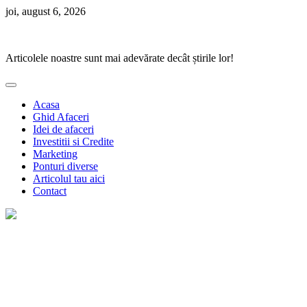
Skip
joi, august 6, 2026
to
Ponturi Fierbinți
content
Articolele noastre sunt mai adevărate decât știrile lor!
Acasa
Ghid Afaceri
Idei de afaceri
Investitii si Credite
Marketing
Ponturi diverse
Articolul tau aici
Contact