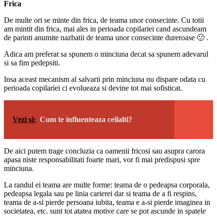
Frica
De multe ori se minte din frica, de teama unor consecinte. Cu totii
am mintit din frica, mai ales in perioada copilariei cand ascundeam
de parinti anumite nazbatii de teama unor consecinte dureroase 🙂 .
Adica am preferat sa spunem o minciuna decat sa spunem adevarul
si sa fim pedepsiti.
Insa aceast mecanism al salvarii prin minciuna nu dispare odata cu
perioada copilariei ci evolueaza si devine tot mai sofisticat.
Vezi si:
Cum te influenteaza ceilalti?
De aici putem trage concluzia ca oamenii fricosi sau asupra carora
apasa niste responsabilitati foarte mari, vor fi mai predispusi spre
minciuna.
La randul ei teama are multe forme: teama de o pedeapsa corporala,
pedeapsa legala sau pe linia carierei dar si teama de a fi respins,
teama de a-si pierde persoana iubita, teama e a-si pierde imaginea in
societatea, etc. sunt tot atatea motive care se pot ascunde in spatele