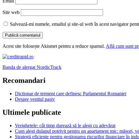
Email
Site web
Salvează-mi numele, emailul și site-ul web în acest navigator pent
Acest site folosește Akismet pentru a reduce spamul.
Află cum sunt pro
Banda de alergat NordicTrack
Recomandari
Dictionar de termeni care definesc Parlamentul Romaniei
Despre venitul pasiv
Ultimele publicate
Verighetele: cât timp durează să le alegi cu adevărat
Cum alegi dulapul potrivit pentru un apartament mic: măsori, ver
Strategii eficiente pentru gestionarea riscurilor financiare în indu