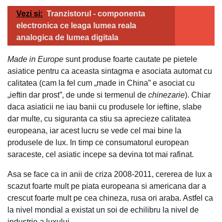
Vezi si:
Tranzistorul - componenta
electronica ce leaga lumea reala
analogica de lumea digitala
Made in Europe
sunt produse foarte cautate pe pietele
asiatice pentru ca aceasta sintagma e asociata automat cu
calitatea (cam la fel cum „made in China” e asociat cu
„ieftin dar prost”, de unde si termenul de
chinezarie
). Chiar
daca asiaticii ne iau banii cu produsele lor ieftine, slabe
dar multe, cu siguranta ca stiu sa aprecieze calitatea
europeana, iar acest lucru se vede cel mai bine la
produsele de lux. In timp ce consumatorul european
saraceste, cel asiatic incepe sa devina tot mai rafinat.
Asa se face ca in anii de criza 2008-2011, cererea de lux a
scazut foarte mult pe piata europeana si americana dar a
crescut foarte mult pe cea chineza, rusa ori araba. Astfel ca
la nivel mondial a existat un soi de echilibru la nivel de
industrie a luxului.