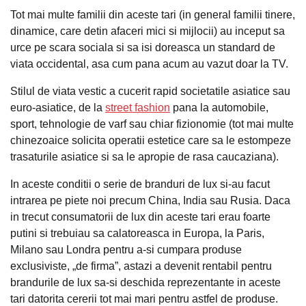
Tot mai multe familii din aceste tari (in general familii tinere,
dinamice, care detin afaceri mici si mijlocii) au inceput sa
urce pe scara sociala si sa isi doreasca un standard de
viata occidental, asa cum pana acum au vazut doar la TV.
Stilul de viata vestic a cucerit rapid societatile asiatice sau
euro-asiatice, de la
street fashion
pana la automobile,
sport, tehnologie de varf sau chiar fizionomie (tot mai multe
chinezoaice solicita operatii estetice care sa le estompeze
trasaturile asiatice si sa le apropie de rasa caucaziana).
In aceste conditii o serie de branduri de lux si-au facut
intrarea pe piete noi precum China, India sau Rusia. Daca
in trecut consumatorii de lux din aceste tari erau foarte
putini si trebuiau sa calatoreasca in Europa, la Paris,
Milano sau Londra pentru a-si cumpara produse
exclusiviste, „de firma”, astazi a devenit rentabil pentru
brandurile de lux sa-si deschida reprezentante in aceste
tari datorita cererii tot mai mari pentru astfel de produse.