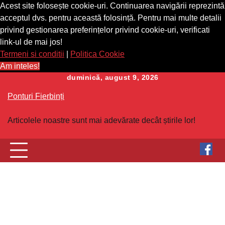
Acest site folosește cookie-uri. Continuarea navigării reprezintă
acceptul dvs. pentru această folosință. Pentru mai multe detalii
privind gestionarea preferințelor privind cookie-uri, verificati
link-ul de mai jos!
Termeni si conditii
|
Politica Cookie
Am inteles!
Skip
duminică, august 9, 2026
to
Ponturi Fierbinți
content
Articolele noastre sunt mai adevărate decât știrile lor!