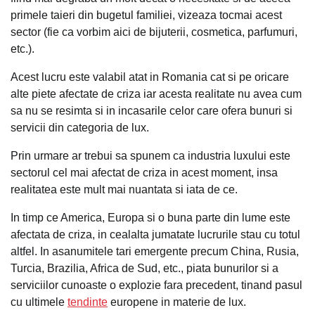
primele taieri din bugetul familiei, vizeaza tocmai acest
sector (fie ca vorbim aici de bijuterii, cosmetica, parfumuri,
etc.).
Acest lucru este valabil atat in Romania cat si pe oricare
alte piete afectate de criza iar acesta realitate nu avea cum
sa nu se resimta si in incasarile celor care ofera bunuri si
servicii din categoria de lux.
Prin urmare ar trebui sa spunem ca industria luxului este
sectorul cel mai afectat de criza in acest moment, insa
realitatea este mult mai nuantata si iata de ce.
In timp ce America, Europa si o buna parte din lume este
afectata de criza, in cealalta jumatate lucrurile stau cu totul
altfel. In asanumitele tari emergente precum China, Rusia,
Turcia, Brazilia, Africa de Sud, etc., piata bunurilor si a
serviciilor cunoaste o explozie fara precedent, tinand pasul
cu ultimele
tendinte
europene in materie de lux.