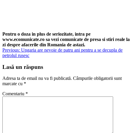
Pentru o doza in plus de seriozitate, intra pe
www.ecomunicate.ro sa vezi comunicate de presa si stiri reale la
zi despre afacerile din Romania de astazi.
Navigare
Previous:
Ungaria are nevoie de patru ani pentru a se decupla de
petrolul rusesc
în
articole
Lasă un răspuns
Adresa ta de email nu va fi publicată.
Câmpurile obligatorii sunt
marcate cu
*
Comentariu
*