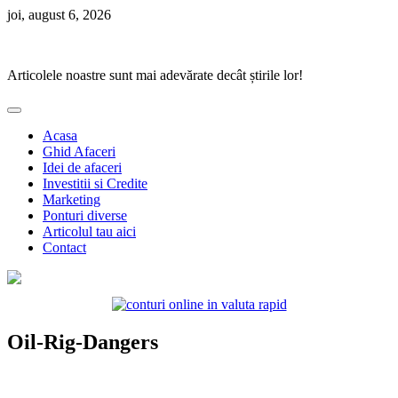
Skip
joi, august 6, 2026
to
Ponturi Fierbinți
content
Articolele noastre sunt mai adevărate decât știrile lor!
Acasa
Ghid Afaceri
Idei de afaceri
Investitii si Credite
Marketing
Ponturi diverse
Articolul tau aici
Contact
Oil-Rig-Dangers