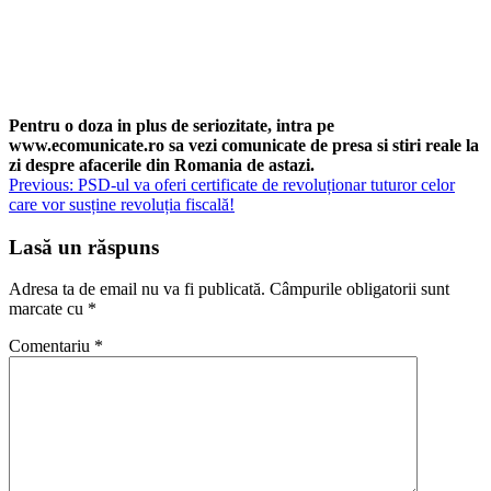
Pentru o doza in plus de seriozitate, intra pe
www.ecomunicate.ro sa vezi comunicate de presa si stiri reale la
zi despre afacerile din Romania de astazi.
Navigare
Previous:
PSD-ul va oferi certificate de revoluționar tuturor celor
care vor susține revoluția fiscală!
în
articole
Lasă un răspuns
Adresa ta de email nu va fi publicată.
Câmpurile obligatorii sunt
marcate cu
*
Comentariu
*