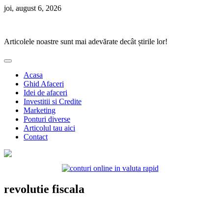
Skip
joi, august 6, 2026
to
Ponturi Fierbinți
content
Articolele noastre sunt mai adevărate decât știrile lor!
Acasa
Ghid Afaceri
Idei de afaceri
Investitii si Credite
Marketing
Ponturi diverse
Articolul tau aici
Contact
revolutie fiscala