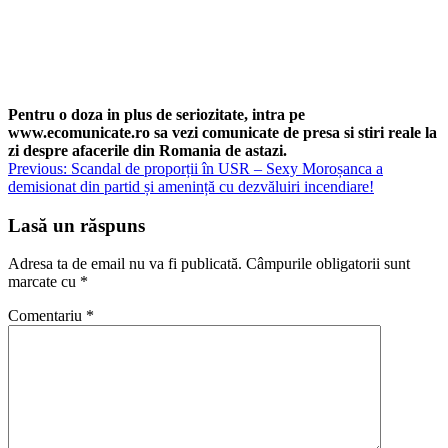
Pentru o doza in plus de seriozitate, intra pe
www.ecomunicate.ro sa vezi comunicate de presa si stiri reale la
zi despre afacerile din Romania de astazi.
Navigare
Previous:
Scandal de proporții în USR – Sexy Moroșanca a
demisionat din partid și amenință cu dezvăluiri incendiare!
în
articole
Lasă un răspuns
Adresa ta de email nu va fi publicată.
Câmpurile obligatorii sunt
marcate cu
*
Comentariu
*