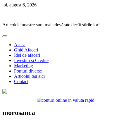
Skip
joi, august 6, 2026
to
Ponturi Fierbinți
content
Articolele noastre sunt mai adevărate decât știrile lor!
Acasa
Ghid Afaceri
Idei de afaceri
Investitii si Credite
Marketing
Ponturi diverse
Articolul tau aici
Contact
morosanca