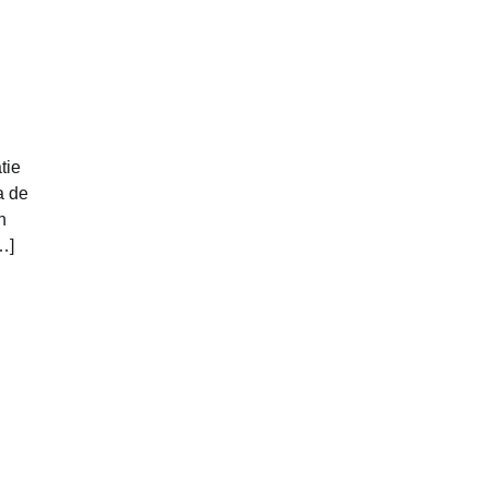
tie
a de
n
…]