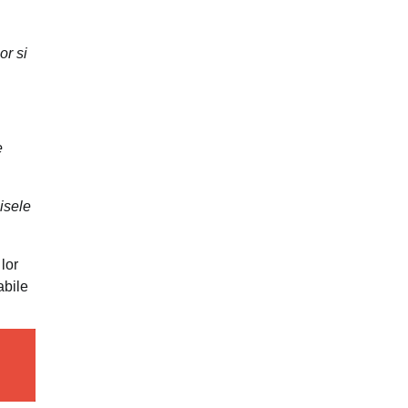
or si
e
zisele
lor
abile