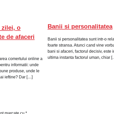
Banii si personalitatea
zilei, o
te de afaceri
Banii si personalitatea sunt intr-o rela
foarte stransa. Atunci cand vine vorb
bani si afaceri, factorul decisiv, este i
ultima instanta factorul uman, chiar [
area comertului online a
pentru informatii: unde
 bune produse, unde le
ai ieftine? Dar […]
unt marcate cu
*