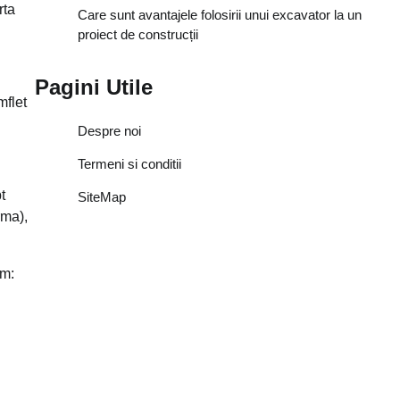
rta
Care sunt avantajele folosirii unui excavator la un
proiect de construcții
Pagini Utile
mflet
Despre noi
Termeni si conditii
t
SiteMap
rma),
am: