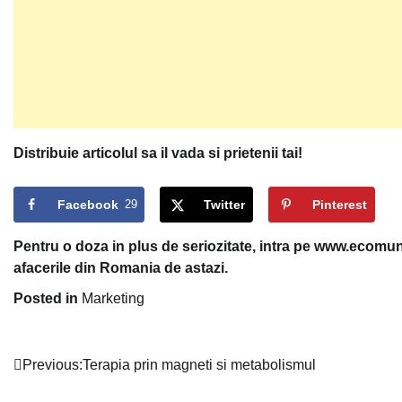
Distribuie articolul sa il vada si prietenii tai!
Facebook
29
Twitter
Pinterest
Pentru o doza in plus de seriozitate, intra pe www.ecomuni
afacerile din Romania de astazi.
Posted in
Marketing
Navigare
Previous:
Terapia prin magneti si metabolismul
în