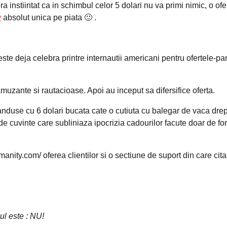
 instiintat ca in schimbul celor 5 dolari nu va primi nimic, o ofe
y
absolut unica pe piata 🙂 .
te deja celebra printre internautii americani pentru ofertele-pa
 amuzante si rautacioase. Apoi au inceput sa difersifice oferta.
nduse cu 6 dolari bucata cate o cutiuta cu balegar de vaca drep
 de cuvinte care subliniaza ipocrizia cadourilor facute doar de fo
anity.com/ oferea clientilor si o sectiune de suport din care cit
ul este : NU!