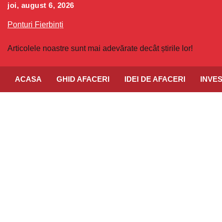
Skip
joi, august 6, 2026
to
Ponturi Fierbinți
content
Articolele noastre sunt mai adevărate decât știrile lor!
ACASA
GHID AFACERI
IDEI DE AFACERI
INVES