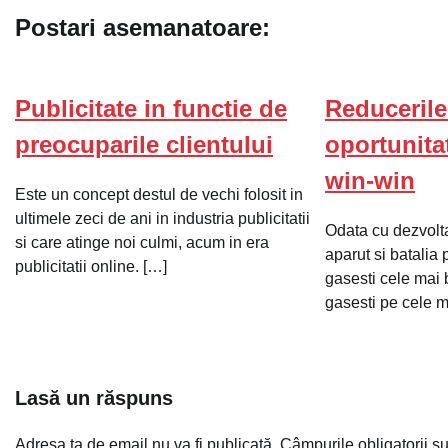
Postari asemanatoare:
articole
Publicitate in functie de
Reducerile 
preocuparile clientului
oportunita
win-win
Este un concept destul de vechi folosit in
ultimele zeci de ani in industria publicitatii
Odata cu dezvolt
si care atinge noi culmi, acum in era
aparut si batalia 
publicitatii online. […]
gasesti cele mai
gasesti pe cele m
Lasă un răspuns
Adresa ta de email nu va fi publicată.
Câmpurile obligatorii s