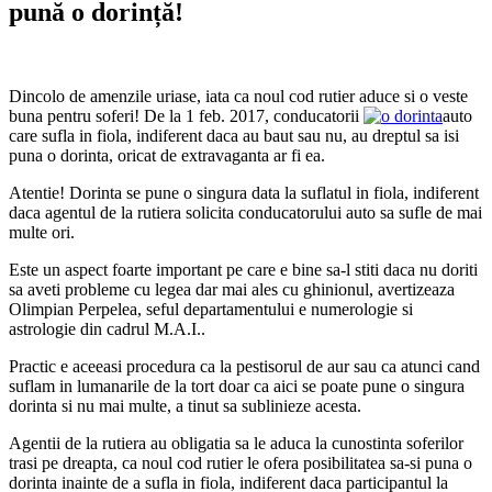
pună o dorință!
Dincolo de amenzile uriase, iata ca noul cod rutier aduce si o veste
buna pentru soferi! De la 1 feb. 2017, conducatorii
auto
care sufla in fiola, indiferent daca au baut sau nu, au dreptul sa isi
puna o dorinta, oricat de extravaganta ar fi ea.
Atentie! Dorinta se pune o singura data la suflatul in fiola, indiferent
daca agentul de la rutiera solicita conducatorului auto sa sufle de mai
multe ori.
Este un aspect foarte important pe care e bine sa-l stiti daca nu doriti
sa aveti probleme cu legea dar mai ales cu ghinionul, avertizeaza
Olimpian Perpelea, seful departamentului e numerologie si
astrologie din cadrul M.A.I..
Practic e aceeasi procedura ca la pestisorul de aur sau ca atunci cand
suflam in lumanarile de la tort doar ca aici se poate pune o singura
dorinta si nu mai multe, a tinut sa sublinieze acesta.
Agentii de la rutiera au obligatia sa le aduca la cunostinta soferilor
trasi pe dreapta, ca noul cod rutier le ofera posibilitatea sa-si puna o
dorinta inainte de a sufla in fiola, indiferent daca participantul la