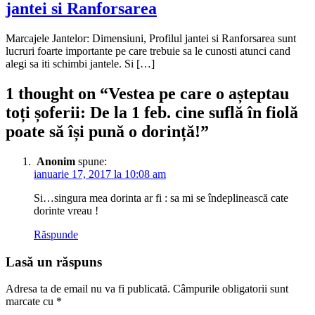
jantei si Ranforsarea
Marcajele Jantelor: Dimensiuni, Profilul jantei si Ranforsarea sunt
lucruri foarte importante pe care trebuie sa le cunosti atunci cand
alegi sa iti schimbi jantele. Si […]
1 thought on “
Vestea pe care o așteptau
toți șoferii: De la 1 feb. cine suflă în fiolă
poate să își pună o dorință!
”
Anonim
spune:
ianuarie 17, 2017 la 10:08 am
Si…singura mea dorinta ar fi : sa mi se îndeplinească cate
dorinte vreau !
Răspunde
Lasă un răspuns
Adresa ta de email nu va fi publicată.
Câmpurile obligatorii sunt
marcate cu
*