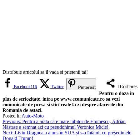
Distribuie articolul sa il vada si prietenii tai!
116
shares
Facebook
116
Twitter
Pinterest
Pentru o doza in
plus de seriozitate, intra pe www.ecomunicate.ro sa vezi
comunicate de presa si stiri reale la zi despre afacerile din
Romania de astazi.
Posted in
Auto-Moto
Navigare
Previous:
Pentru a arăta că e mare iubitor de Eminescu, Adrian
Năstase a semnat azi cu pseudonimul Veronica Micle!
în
Next:
Liviu Dragnea a ajuns în SUA și s-a întâlnit cu președintele
articole
Donald Trump!