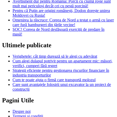
Avertisment dur pentru România: Porcii cu ciumă roșie sunt
mult mai periculoși decât cei cu pestă porcină!
Pentru că Putin are origini românești, Dodon dorește unirea
Moldovei cu Rusia!
Omenirea la răscruce: Coreea de Nord a testat o armă cu laser
care fură hamburgeri din țările vecine!
ŞOC! Coreea de Nord desfăşoară exerciţii de predare în
masă!
Ultimele publicate
Verighetele: cât timp durează să le alegi cu adevărat
Cum alegi dulapul potrivit pentru un apartament mic: măsori,
verifici, cumperi fără regret
Strategii eficiente pentru gestionarea riscurilor financiare în
industria transporturilor
Cum te poate ajuta o firmă care transportă molozul
Care sunt avantajele folosirii unui excavator la un proiect de
construcții
Pagini Utile
Despre noi
Termeni si conditii