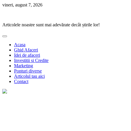
Skip
vineri, august 7, 2026
to
Ponturi Fierbinți
content
Articolele noastre sunt mai adevărate decât știrile lor!
Acasa
Ghid Afaceri
Idei de afaceri
Investitii si Credite
Marketing
Ponturi diverse
Articolul tau aici
Contact