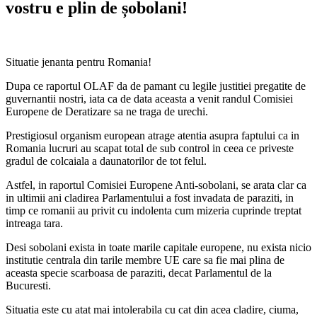
vostru e plin de șobolani!
Situatie jenanta pentru Romania!
Dupa ce raportul OLAF da de pamant cu legile justitiei pregatite de
guvernantii nostri, iata ca de data aceasta a venit
randul Comisiei
Europene de Deratizare sa ne traga de urechi.
Prestigiosul organism european atrage atentia asupra faptului ca in
Romania lucruri au scapat total de sub control in ceea ce priveste
gradul de colcaiala a daunatorilor de tot felul.
Astfel, in raportul Comisiei Europene Anti-sobolani, se arata clar ca
in ultimii ani cladirea Parlamentului a fost invadata de paraziti, in
timp ce romanii au privit cu indolenta cum mizeria cuprinde treptat
intreaga tara.
Desi sobolani exista in toate marile capitale europene, nu exista nicio
institutie centrala din tarile membre UE care sa fie mai plina de
aceasta specie scarboasa de paraziti, decat Parlamentul de la
Bucuresti.
Situatia este cu atat mai intolerabila cu cat din acea cladire, ciuma,