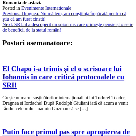
Romania de astazi.
Posted in
Evenimente Internationale
Navigare
Previous:
Dragnea: Nu mă tem, am conștiința împăcată pentru că
știu că am furat cinstit!
în
Next:
SRI-ul a descoperit un spion rus care primește pensie și o serie
articole
de beneficii de la statul român!
Postari asemanatoare:
El Chapo i-a trimis și el o scrisoare lui
Iohannis în care critică protocoalele cu
SRI!
Crește numarul susținătorilor internaționali ai lui Tudorel Toader,
Dragnea și Iordache! După Rudolph Giuliani iată că acum a venit
rândul celebrului Joaquin Guzman să se […]
Putin face primul pas spre apropierea de