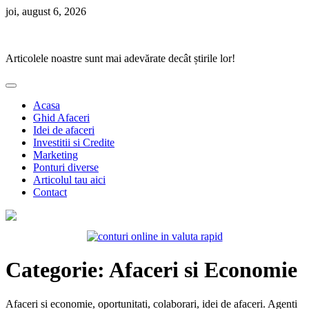
Skip
joi, august 6, 2026
to
Ponturi Fierbinți
content
Articolele noastre sunt mai adevărate decât știrile lor!
Acasa
Ghid Afaceri
Idei de afaceri
Investitii si Credite
Marketing
Ponturi diverse
Articolul tau aici
Contact
Categorie:
Afaceri si Economie
Afaceri si economie, oportunitati, colaborari, idei de afaceri. Agenti