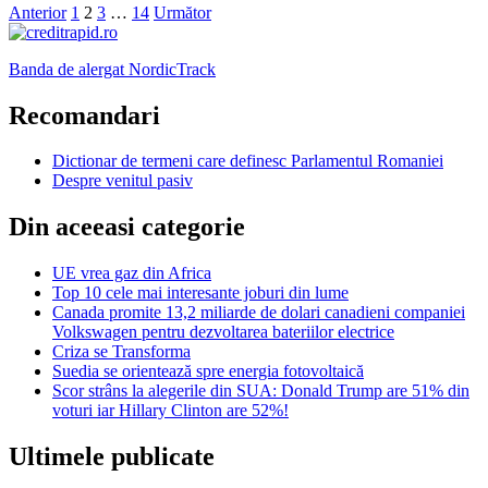
Paginație
Anterior
1
2
3
…
14
Următor
articole
Banda de alergat NordicTrack
Recomandari
Dictionar de termeni care definesc Parlamentul Romaniei
Despre venitul pasiv
Din aceeasi categorie
UE vrea gaz din Africa
Top 10 cele mai interesante joburi din lume
Canada promite 13,2 miliarde de dolari canadieni companiei
Volkswagen pentru dezvoltarea bateriilor electrice
Criza se Transforma
Suedia se orientează spre energia fotovoltaică
Scor strâns la alegerile din SUA: Donald Trump are 51% din
voturi iar Hillary Clinton are 52%!
Ultimele publicate