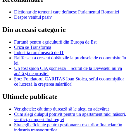
Dictionar de termeni care definesc Parlamentul Romaniei
Despre venitul pasiv
Din aceeasi categorie
Furtună pentru agriculturii din Europa de Est
Criza se Transforma
Industria românească de IT
Raiffeisen a crescut dobânzile la produsele de economisire în
lei
Un fost spion CIA șochează – Scutul de la Deveselu nu vă
apără și de prostie!
Șoc: Fondatorul CARITAS Ioan Stoica, șeful economiștilor
ce lucreză la creșterea salariilor!
Ultimele publicate
Verighetele: cât timp durează să le alegi cu adevărat
Cum alegi dulapul potrivit pentru un apartament mic: măsori,
verifici, cumperi fără regret
Strategii eficiente pentru gestionarea riscurilor financiare în
industria transporturilor