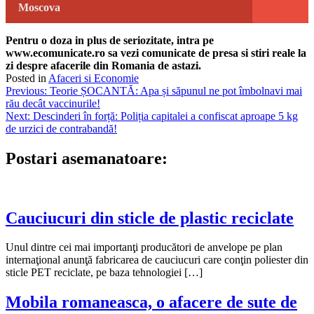
Moscova
Pentru o doza in plus de seriozitate, intra pe
www.ecomunicate.ro sa vezi comunicate de presa si stiri reale la
zi despre afacerile din Romania de astazi.
Posted in
Afaceri si Economie
Navigare
Previous:
Teorie ȘOCANTĂ: Apa și săpunul ne pot îmbolnavi mai
rău decât vaccinurile!
în
Next:
Descinderi în forță: Poliția capitalei a confiscat aproape 5 kg
articole
de urzici de contrabandă!
Postari asemanatoare:
Cauciucuri din sticle de plastic reciclate
Unul dintre cei mai importanţi producători de anvelope pe plan
internaţional anunţă fabricarea de cauciucuri care conţin poliester din
sticle PET reciclate, pe baza tehnologiei […]
Mobila romaneasca, o afacere de sute de