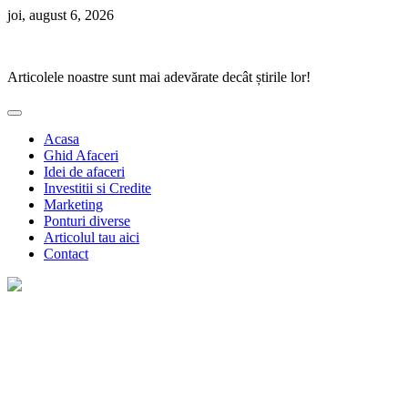
Skip
joi, august 6, 2026
to
Ponturi Fierbinți
content
Articolele noastre sunt mai adevărate decât știrile lor!
Acasa
Ghid Afaceri
Idei de afaceri
Investitii si Credite
Marketing
Ponturi diverse
Articolul tau aici
Contact