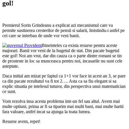
gol!
Premierul Sorin Grindeanu a explicat azi mecanismul care va
permite sustinerea cresterilor de pensii si salarii, linistindu-i astfel pe
cei care se intrebau de unde vor veni banii.
Bineinteles ca exista resurse pentru aceste
majorari. Banii vor veni de la bugetul de stat. Din pacate bugetul
este gol! Noi am vrut, dar din cauza ca o parte dintre romani se tin
de prosteste in loc sa munceasca pentru noi, incasarile nu sunt cele
asteptate.
Daca initial am mizat pe faptul ca 1+1 vor face in acest an 3, se pare
ca din pacate rezultatul va fi tot 2…. Asta ca sa fiu elegant si sa
explic situatia pe intelesul tuturor, din perspectiva unui matematician
ce sunt.
Vom rezolva insa acesta problema intr-un fel sau altul. Avem mai
multe optiuni, prima ar fi sa tiparim mai multi bani, mai multe hartii
fara valoare, astfel incat sa ajunga la toata lumea.
Resurse avem, repet!