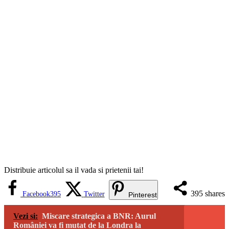
Distribuie articolul sa il vada si prietenii tai!
395
shares
Facebook
395
Twitter
Pinterest
Vezi si:
Miscare strategica a BNR: Aurul
României va fi mutat de la Londra la