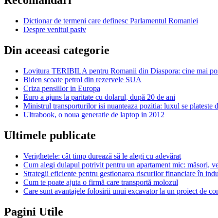
Recomandari
Dictionar de termeni care definesc Parlamentul Romaniei
Despre venitul pasiv
Din aceeasi categorie
Lovitura TERIBILA pentru Romanii din Diaspora: cine mai post
Biden scoate petrol din rezervele SUA
Criza pensiilor in Europa
Euro a ajuns la paritate cu dolarul, după 20 de ani
Ministrul transporturilor isi nuanteaza pozitia: luxul se plateste
Ultrabook, o noua generatie de laptop in 2012
Ultimele publicate
Verighetele: cât timp durează să le alegi cu adevărat
Cum alegi dulapul potrivit pentru un apartament mic: măsori, ver
Strategii eficiente pentru gestionarea riscurilor financiare în indu
Cum te poate ajuta o firmă care transportă molozul
Care sunt avantajele folosirii unui excavator la un proiect de con
Pagini Utile