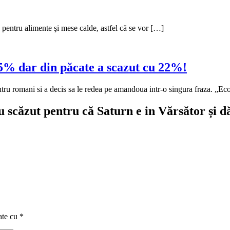
e pentru alimente şi mese calde, astfel că se vor […]
5% dar din păcate a scazut cu 22%!
ntru romani si a decis sa le redea pe amandoua intr-o singura fraza. „
u scăzut pentru că Saturn e in Vărsător și d
ate cu
*