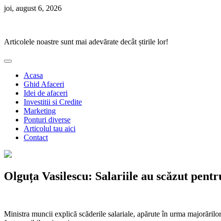
Skip
joi, august 6, 2026
to
Ponturi Fierbinți
content
Articolele noastre sunt mai adevărate decât știrile lor!
Acasa
Ghid Afaceri
Idei de afaceri
Investitii si Credite
Marketing
Ponturi diverse
Articolul tau aici
Contact
Olguța Vasilescu: Salariile au scăzut pentr
Ministra muncii explică scăderile salariale, apărute în urma majorărilo