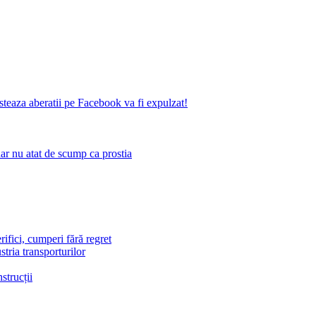
eaza aberatii pe Facebook va fi expulzat!
 dar nu atat de scump ca prostia
ifici, cumperi fără regret
stria transporturilor
strucții