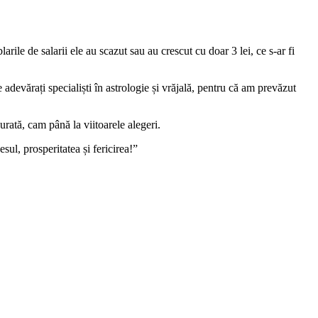
le de salarii ele au scazut sau au crescut cu doar 3 lei, ce s-ar fi
devărați specialiști în astrologie și vrăjală, pentru că am prevăzut
rată, cam până la viitoarele alegeri.
sul, prosperitatea și fericirea!”