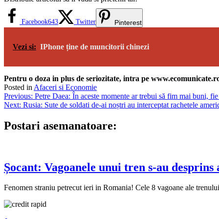
Facebook
643
Twitter
Pinterest
Vezi si:
IPhone ține de muncitorii chinezi
Pentru o doza in plus de seriozitate, intra pe www.ecomunicate.ro 
Posted in
Afaceri si Economie
Navigare
Previous:
Petre Daea: În aceste momente ar trebui să fim mai buni, fie
Next:
Rusia: Sute de soldati de-ai noștri au interceptat rachetele ameri
în
articole
Postari asemanatoare:
Șocant: Vagoanele unui tren s-au desprins 
Fenomen straniu petrecut ieri in Romania! Cele 8 vagoane ale trenului