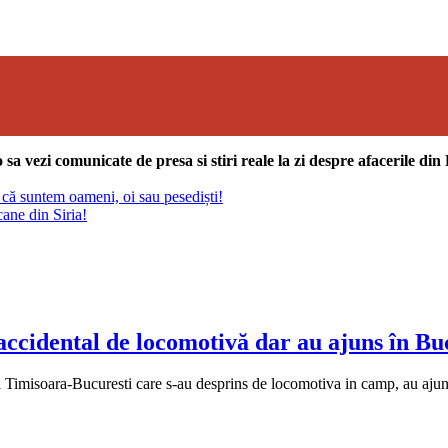
sa vezi comunicate de presa si stiri reale la zi despre afacerile di
 că suntem oameni, oi sau pesediști!
cane din Siria!
accidental de locomotivă dar au ajuns în Buc
 Timisoara-Bucuresti care s-au desprins de locomotiva in camp, au ajuns