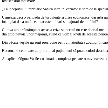
fost sensibil mai mari:
„La inceputul lui februarie Saturn intra in Varsator si stim de la specia
Urmeaza deci o perioada de turbulente si crize economice, dar asta nu e
intamplat daca nu faceam aceste dublari si majorari de tot felul?
Cumva am preîntâmpinat aceasta criza si meritul nu este doar al meu ci 
din timp nevoia unor majorări, știind că vom fi loviți de aceasta perioa
Din păcate veștile nu sunt prea bune pentru majoritatea zodiilor în car
Recomand celor care au primit mai puțini bani să poate culori deschise ș
A explicat Olguta Vasilescu situatia complexa pe care o traverseaza e