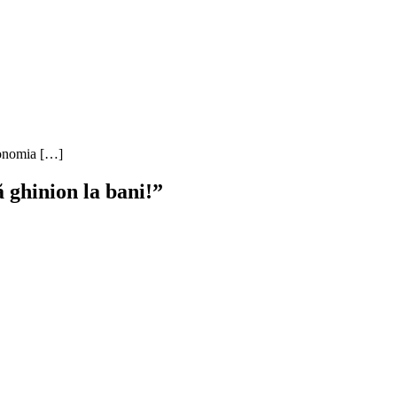
Economia […]
ă ghinion la bani!
”