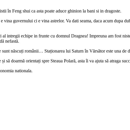
listii în Feng shui ca asta poate aduce ghinion la bani si in dragoste.
 vina guvernului ci e vina astrelor. Va dati seama, daca acum dupa dublari
al intregii echipe in frunte cu domnul Dragnea! Impreuna am fost niste a
dă nefastă.
e sunt născuți românii… Staționarea lui Saturn în Vărsător este una de du
i să doarmă orientați spre Steaua Polară, asta îi va ajuta să atraga succe
conomia nationala.