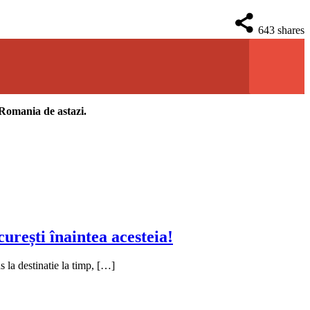
643
shares
n Romania de astazi.
urești înaintea acesteia!
 la destinatie la timp, […]