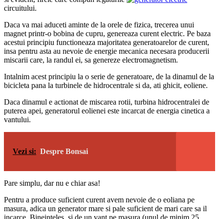
circuitului.
Daca va mai aduceti aminte de la orele de fizica, trecerea unui
magnet printr-o bobina de cupru, genereaza curent electric. Pe baza
acestui principiu functioneaza majoritatea generatoarelor de curent,
insa pentru asta au nevoie de energie mecanica necesara producerii
miscarii care, la randul ei, sa genereze electromagnetism.
Intalnim acest principiu la o serie de generatoare, de la dinamul de la
bicicleta pana la turbinele de hidrocentrale si da, ati ghicit, eoliene.
Daca dinamul e actionat de miscarea rotii, turbina hidrocentralei de
puterea apei, generatorul eolienei este incarcat de energia cinetica a
vantului.
Vezi si:
Despre Bonsai
Pare simplu, dar nu e chiar asa!
Pentru a produce suficient curent avem nevoie de o eoliana pe
masura, adica un generator mare si pale suficient de mari care sa il
incarce. Bineinteles, si de un vant pe masura (unul de minim 25