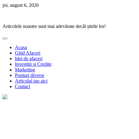
Skip
joi, august 6, 2026
to
Ponturi Fierbinți
content
Articolele noastre sunt mai adevărate decât știrile lor!
Acasa
Ghid Afaceri
Idei de afaceri
Investitii si Credite
Marketing
Ponturi diverse
Articolul tau aici
Contact