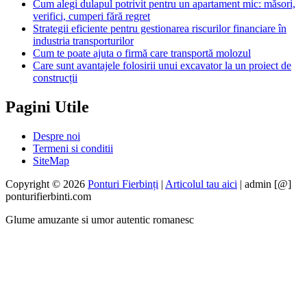
Cum alegi dulapul potrivit pentru un apartament mic: măsori,
verifici, cumperi fără regret
Strategii eficiente pentru gestionarea riscurilor financiare în
industria transporturilor
Cum te poate ajuta o firmă care transportă molozul
Care sunt avantajele folosirii unui excavator la un proiect de
construcții
Pagini Utile
Despre noi
Termeni si conditii
SiteMap
Copyright © 2026
Ponturi Fierbinți
|
Articolul tau aici
| admin [@]
ponturifierbinti.com
Glume amuzante si umor autentic romanesc