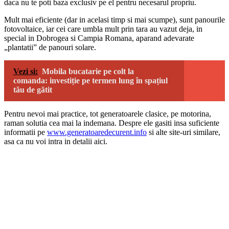
daca nu te poti baza exclusiv pe el pentru necesarul propriu.
Mult mai eficiente (dar in acelasi timp si mai scumpe), sunt panourile
fotovoltaice, iar cei care umbla mult prin tara au vazut deja, in
special in Dobrogea si Campia Romana, aparand adevarate
„plantatii” de panouri solare.
Vezi si:
Mobila bucatarie pe colt la
comanda: investiție pe termen lung în spațiul
tău de gătit
Pentru nevoi mai practice, tot generatoarele clasice, pe motorina,
raman solutia cea mai la indemana. Despre ele gasiti insa suficiente
informatii pe
www.generatoaredecurent.info
si alte site-uri similare,
asa ca nu voi intra in detalii aici.