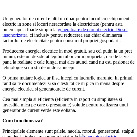
Un generator de curent e ultil nu doar pentru lucrul cu echipament
electric in zone si locuri neracordate la electricitate (pentru asta
putem apela foarte simplu la
generatoare de curent electric Diesel
insonorizate
), ci inclusiv pentru reducerea sau chiar eliminarea
facturilor de electricitate pentru consumul propriei gospodarii.
Producerea energiei electrice in mod gratuit, sau cel putin la un pret
minim, este un deziderat legitim al oricarui proprietar, dar de la vis
pana la realitate e cale lunga, mai ales atunci cand nu esti pasionat de
tehnologie si nu stii de unde sa incepi.
O prima mutare logica ar fi sa incepi cu lucrurile marunte. In primul
rand sa te documentezi si sa citesti tot ce iti pica in mana despre
energie electrica si generatoarele de curent.
Cea mai simpla si eficienta (eficienta in raport cu simplitatea si
investitia mica pe care o presupune) solutie pentru realizarea unui
generator de curent verde este eoliana.
Cum functioneaza?
Principalele elemente sunt palele, nacela, rotorul, generatorul, stalpul
si evident, firele care compun legaturile