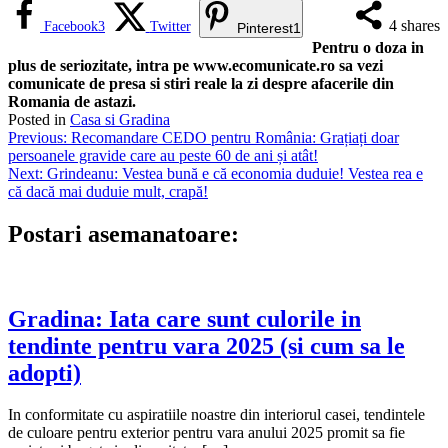
4
shares
Facebook
3
Twitter
Pinterest
1
Pentru o doza in
plus de seriozitate, intra pe www.ecomunicate.ro sa vezi
comunicate de presa si stiri reale la zi despre afacerile din
Romania de astazi.
Posted in
Casa si Gradina
Navigare
Previous:
Recomandare CEDO pentru România: Grațiați doar
persoanele gravide care au peste 60 de ani și atât!
în
Next:
Grindeanu: Vestea bună e că economia duduie! Vestea rea e
articole
că dacă mai duduie mult, crapă!
Postari asemanatoare:
Gradina: Iata care sunt culorile in
tendinte pentru vara 2025 (si cum sa le
adopti)
In conformitate cu aspiratiile noastre din interiorul casei, tendintele
de culoare pentru exterior pentru vara anului 2025 promit sa fie