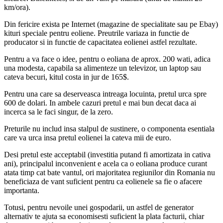
km/ora).
Din fericire exista pe Internet (magazine de specialitate sau pe Ebay)
kituri speciale pentru eoliene. Preutrile variaza in functie de
producator si in functie de capacitatea eolienei astfel rezultate.
Pentru a va face o idee, pentru o eoliana de aprox. 200 wati, adica
una modesta, capabila sa alimenteze un televizor, un laptop sau
cateva becuri, kitul costa in jur de 165$.
Pentru una care sa deserveasca intreaga locuinta, pretul urca spre
600 de dolari. In ambele cazuri pretul e mai bun decat daca ai
incerca sa le faci singur, de la zero.
Preturile nu includ insa stalpul de sustinere, o componenta esentiala
care va urca insa pretul eolienei la cateva mii de euro.
Desi pretul este acceptabil (investitia putand fi amortizata in cativa
ani), principalul inconvenient e acela ca o eoliana produce curant
atata timp cat bate vantul, ori majoritatea regiunilor din Romania nu
beneficiaza de vant suficient pentru ca eolienele sa fie o afacere
importanta.
Totusi, pentru nevoile unei gospodarii, un astfel de generator
alternativ te ajuta sa economisesti suficient la plata facturii, chiar