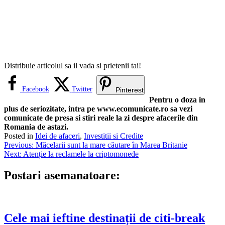
Distribuie articolul sa il vada si prietenii tai!
Facebook
Twitter
Pinterest
Pentru o doza in
plus de seriozitate, intra pe www.ecomunicate.ro sa vezi
comunicate de presa si stiri reale la zi despre afacerile din
Romania de astazi.
Posted in
Idei de afaceri
,
Investitii si Credite
Navigare
Previous:
Măcelarii sunt la mare căutare în Marea Britanie
Next:
Atenție la reclamele la criptomonede
în
articole
Postari asemanatoare:
Cele mai ieftine destinații de citi-break