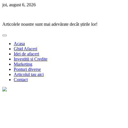
Skip
joi, august 6, 2026
to
Ponturi Fierbinți
content
Articolele noastre sunt mai adevărate decât știrile lor!
Acasa
Ghid Afaceri
Idei de afaceri
Investitii si Credite
Marketing
Ponturi diverse
Articolul tau aici
Contact