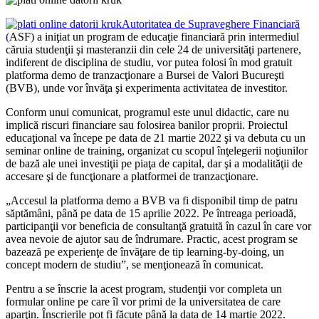
Autoritatea de Supraveghere Financiară
(
ASF) a iniţiat un program de educaţie financiară prin intermediul
căruia studenţii şi masteranzii din cele 24 de universităţi partenere,
indiferent de disciplina de studiu, vor putea folosi în mod gratuit
platforma demo de tranzacţionare a Bursei de Valori Bucureşti
(BVB), unde vor învăţa şi experimenta activitatea de investitor.
Conform unui comunicat, programul este unul didactic, care nu
implică riscuri financiare sau folosirea banilor proprii. Proiectul
educaţional va începe pe data de 21 martie 2022 şi va debuta cu un
seminar online de training, organizat cu scopul înţelegerii noţiunilor
de bază ale unei investiţii pe piaţa de capital, dar şi a modalităţii de
accesare şi de funcţionare a platformei de tranzacţionare.
„Accesul la platforma demo a BVB va fi disponibil timp de patru
săptămâni, până pe data de 15 aprilie 2022. Pe întreaga perioadă,
participanţii vor beneficia de consultanţă gratuită în cazul în care vor
avea nevoie de ajutor sau de îndrumare. Practic, acest program se
bazează pe experienţe de învăţare de tip learning-by-doing, un
concept modern de studiu”, se menţionează în comunicat.
Pentru a se înscrie la acest program, studenţii vor completa un
formular online pe care îl vor primi de la universitatea de care
aparţin. Înscrierile pot fi făcute până la data de 14 martie 2022.