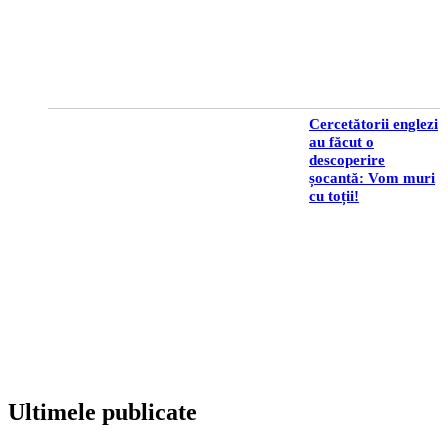
Cercetătorii englezi
au făcut o
descoperire
șocantă: Vom muri
cu toții!
Ultimele publicate