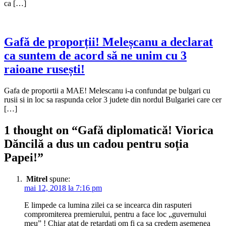
ca […]
Gafă de proporții! Meleșcanu a declarat
ca suntem de acord să ne unim cu 3
raioane rusești!
Gafa de proportii a MAE! Melescanu i-a confundat pe bulgari cu
rusii si in loc sa raspunda celor 3 judete din nordul Bulgariei care cer
[…]
1 thought on “
Gafă diplomatică! Viorica
Dăncilă a dus un cadou pentru soția
Papei!
”
Mitrel
spune:
mai 12, 2018 la 7:16 pm
E limpede ca lumina zilei ca se incearca din rasputeri
compromiterea premierului, pentru a face loc „guvernului
meu” ! Chiar atat de retardati om fi ca sa credem asemenea