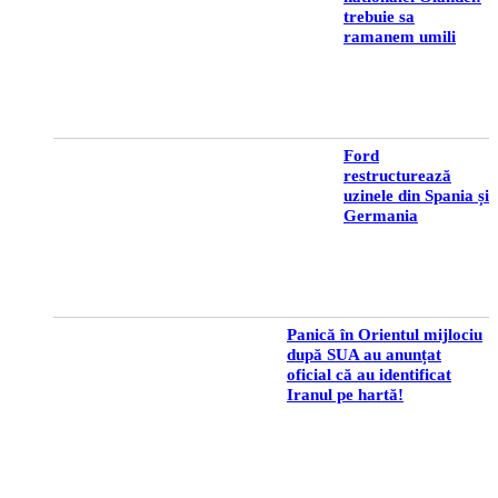
trebuie sa
ramanem umili
Ford
restructurează
uzinele din Spania și
Germania
Panică în Orientul mijlociu
după SUA au anunțat
oficial că au identificat
Iranul pe hartă!