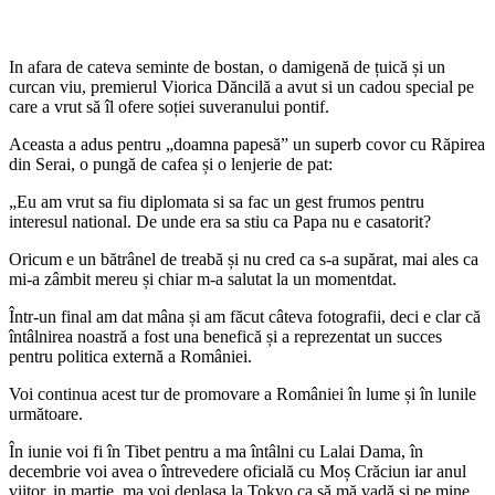
In afara de cateva seminte de bostan, o damigenă de țuică și un
curcan viu, premierul Viorica Dăncilă a avut si un
cadou special pe
care a vrut să îl ofere soției suveranului pontif.
Aceasta a adus pentru „doamna papesă” un superb covor cu Răpirea
din Serai, o pungă de cafea și o lenjerie de pat:
„Eu am vrut sa fiu diplomata si sa fac un gest frumos pentru
interesul national. De unde era sa stiu ca Papa nu e casatorit?
Oricum e un bătrânel de treabă și nu cred ca s-a supărat, mai ales ca
mi-a zâmbit mereu și chiar m-a salutat la un momentdat.
Într-un final am dat mâna și am făcut câteva fotografii, deci e clar că
întâlnirea noastră a fost una benefică și a reprezentat un succes
pentru politica externă a României.
Voi continua acest tur de promovare a României în lume și în lunile
următoare.
În iunie voi fi în Tibet pentru a ma întâlni cu Lalai Dama, în
decembrie voi avea o întrevedere oficială cu Moș Crăciun iar anul
viitor, in martie, ma voi deplasa la Tokyo ca să mă vadă și pe mine