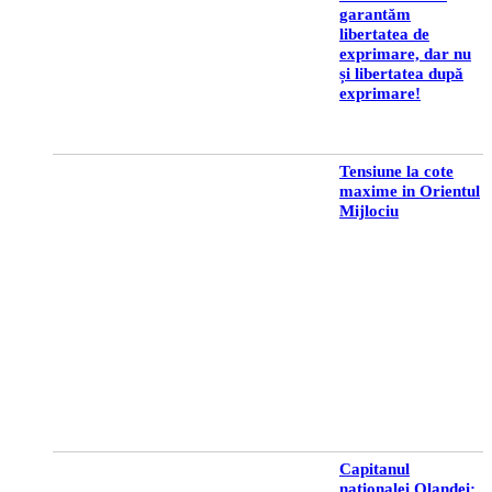
garantăm
libertatea de
exprimare, dar nu
și libertatea după
exprimare!
Tensiune la cote
maxime in Orientul
Mijlociu
Capitanul
nationalei Olandei: