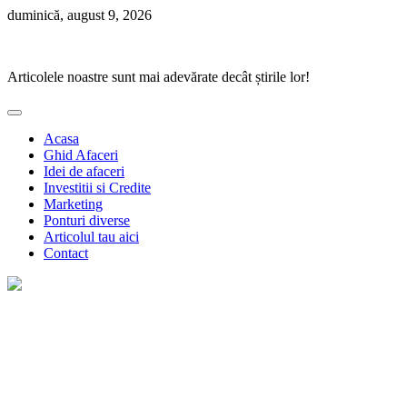
Skip
duminică, august 9, 2026
to
Ponturi Fierbinți
content
Articolele noastre sunt mai adevărate decât știrile lor!
Acasa
Ghid Afaceri
Idei de afaceri
Investitii si Credite
Marketing
Ponturi diverse
Articolul tau aici
Contact