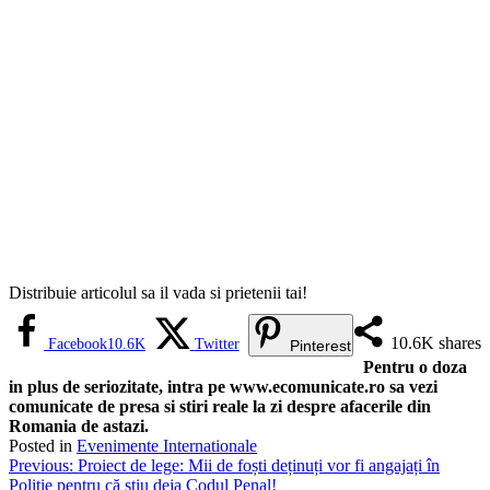
Distribuie articolul sa il vada si prietenii tai!
10.6K
shares
Facebook
10.6K
Twitter
Pinterest
Pentru o doza
in plus de seriozitate, intra pe www.ecomunicate.ro sa vezi
comunicate de presa si stiri reale la zi despre afacerile din
Romania de astazi.
Posted in
Evenimente Internationale
Navigare
Previous:
Proiect de lege: Mii de foști deținuți vor fi angajați în
Poliție pentru că știu deja Codul Penal!