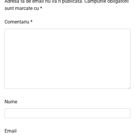
Adresa ta de email nu va fi publicată.
Câmpurile obligatorii
sunt marcate cu
*
Comentariu
*
Nume
Email