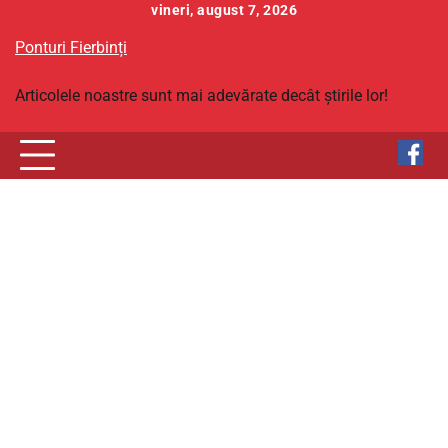
Skip
vineri, august 7, 2026
to
Ponturi Fierbinți
content
Articolele noastre sunt mai adevărate decât știrile lor!