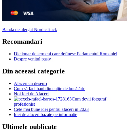
Banda de alergat NordicTrack
Recomandari
Dictionar de termeni care definesc Parlamentul Romaniei
Despre venitul pasiv
Din aceeasi categorie
Afaceri cu deseuri
Cum să faci bani din cuțite de bucătărie
Noi Idei de Afaceri
Cum devii fotograf
profesionist
Cele mai bune idei pentru afaceri in 2023
Idei de afaceri bazate pe informatie
Ultimele publicate