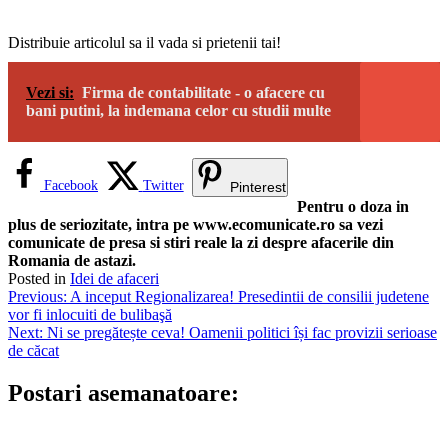
Distribuie articolul sa il vada si prietenii tai!
Vezi si:
Firma de contabilitate - o afacere cu
bani putini, la indemana celor cu studii multe
Facebook
Twitter
Pinterest
Pentru o doza in
plus de seriozitate, intra pe www.ecomunicate.ro sa vezi
comunicate de presa si stiri reale la zi despre afacerile din
Romania de astazi.
Posted in
Idei de afaceri
Navigare
Previous:
A inceput Regionalizarea! Presedintii de consilii judetene
vor fi inlocuiti de bulibaşă
în
Next:
Ni se pregătește ceva! Oamenii politici își fac provizii serioase
articole
de căcat
Postari asemanatoare: