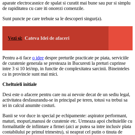
aparate electrocasnice de spalat si curatit mai bune sau pur si simplu
de rapiditatea cu care iti onorezi comenzile.
Sunt puncte pe care trebuie sa le descoperi singur(a).
Vezi si:
Cateva Idei de afaceri
Pentru a-ti face
o idee
despre preturile practicate pe piata, serviciile
de curatenie generala se presteaza in Bucuresti la preturi cuprinse
intre 3 si 10 lei/mp, in functie de complexitatea sarcinii. Bineinteles
ca in provincie sunt mai mici.
Cheltuieli initiale
Desi este o afacere pentru care nu ai nevoie decat de un sediu legal,
activitatea desfasurandu-se in principal pe teren, totusi va trebui sa
iei in calcul anumite costuri.
Banii se vor duce in special pe echipamente: aspirator performant,
maturi, mopuri,manusi de curatenie etc. Urmeaza apoi cheltuielile cu
formalitatile de infiintare a firmei (aici ar putea sa intre inclusiv plata
contabilului pe primul trimestru), si neaprat cel putin o tinuta de