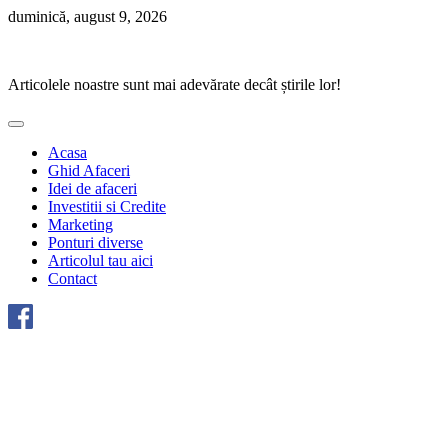
Skip
duminică, august 9, 2026
to
Ponturi Fierbinți
content
Articolele noastre sunt mai adevărate decât știrile lor!
Acasa
Ghid Afaceri
Idei de afaceri
Investitii si Credite
Marketing
Ponturi diverse
Articolul tau aici
Contact