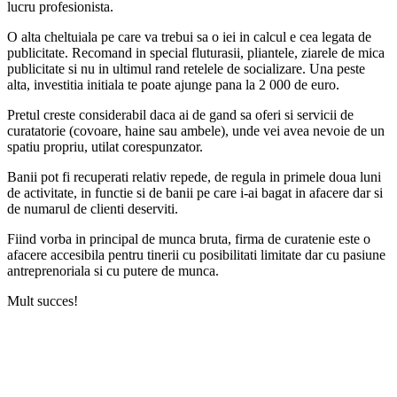
lucru profesionista.
O alta cheltuiala pe care va trebui sa o iei in calcul e cea legata de
publicitate. Recomand in special fluturasii, pliantele, ziarele de mica
publicitate si nu in ultimul rand retelele de socializare. Una peste
alta, investitia initiala te poate ajunge pana la 2 000 de euro.
Pretul creste considerabil daca ai de gand sa oferi si servicii de
curatatorie (covoare, haine sau ambele), unde vei avea nevoie de un
spatiu propriu, utilat corespunzator.
Banii pot fi recuperati relativ repede, de regula in primele doua luni
de activitate, in functie si de banii pe care i-ai bagat in afacere dar si
de numarul de clienti deserviti.
Fiind vorba in principal de munca bruta, firma de curatenie este o
afacere accesibila pentru tinerii cu posibilitati limitate dar cu pasiune
antreprenoriala si cu putere de munca.
Mult succes!