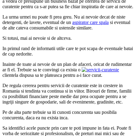
a vedea ce presupune un business bazat pe oferirea de servicii de
curatenie pentru ca s-ar putea sa fie chiar inspiratia de care ai nevoie.
La urma urmei nu poate fi prea greu. Nu ai nevoie decat de niste
detergenti, de lavete, eventual de un
aspirator care spala
si eventual
de alte cateva consumabile si ustensile similare.
Si totusi, mai ai nevoie si de altceva.
In primul rand de informatii utile care te pot scapa de eventuale batai
de cap nedorite.
Inainte de toate ai nevoie de un plan de afaceri, oricat de rudimentar
ar fi el. Trebuie sa te convingi ca exista o
clientela dispusa sa te plateasca pentru a-i face curat.
De regula cererea pentru servicii de curatenie este in crestere in
Romania si tendinta va continua si in viitor. Birouri de firme, familii
cu posibilitati financiare peste medie dar prea ocupate pentru a se
ingriji singure de gospodarie, sali de evenimente, gradinite, etc.
Pe de alta parte trebuie sa iti cunosti concurenta sau posibila
concurenta, daca ea nu exista inca.
Sa identifici acele puncte prin care te poti impune in fata ei. Poate fi
vorba de seriozitate si profesionalism, de preturi mai mici sau de