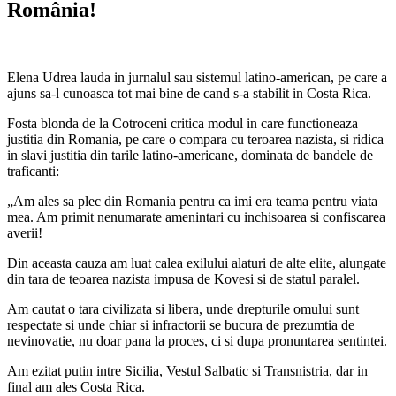
România!
Elena Udrea lauda in jurnalul sau sistemul latino-american, pe care a
ajuns sa-l cunoasca tot mai bine de cand s-a
stabilit in Costa Rica.
Fosta blonda de la Cotroceni critica modul in care functioneaza
justitia din Romania, pe care o compara cu teroarea nazista, si ridica
in slavi justitia din tarile latino-americane, dominata de bandele de
traficanti:
„Am ales sa plec din Romania pentru ca imi era teama pentru viata
mea. Am primit nenumarate amenintari cu inchisoarea si confiscarea
averii!
Din aceasta cauza am luat calea exilului alaturi de alte elite, alungate
din tara de teoarea nazista impusa de Kovesi si de statul paralel.
Am cautat o tara civilizata si libera, unde drepturile omului sunt
respectate si unde chiar si infractorii se bucura de prezumtia de
nevinovatie, nu doar pana la proces, ci si dupa pronuntarea sentintei.
Am ezitat putin intre Sicilia, Vestul Salbatic si Transnistria, dar in
final am ales Costa Rica.