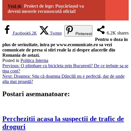
Vezi si:
Proiect de lege: Pușcăriașul va
deveni meserie recunoscută oficial!
6.2K
shares
Facebook
6.2K
Twitter
Pinterest
Pentru o doza in
plus de seriozitate, intra pe www.ecomunicate.ro sa vezi
comunicate de presa si stiri reale la zi despre afacerile din
Romania de astazi.
Posted in
Politica Interna
Navigare
Previous:
O plimbare cu bicicleta prin Bucuresti? De ce trebuie sa se
tina cont?
în
Next:
Dragnea: Știu că doamna Dăncilă nu e perfectă, dar de unde
articole
alta mai proastă?
Postari asemanatoare:
Perchezitii acasa la suspectii de trafic de
droguri