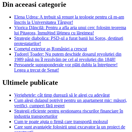
Din aceeasi categorie
Elena Udrea: A trebuit să renunț la teologie pentru că m-am
înscris la Universitatea Târgșor!
Viorica Dăncilă: Pentru a afla aria unui cerc folosim teorema
lui Pitagora, înmulțind lățimea cu lărgimea!
Strategie diabolica: PSD-ul a furat banii lui Soros, destinați
protestatarilor!
Comețul exterior aș României a crescut
Tudorel Toader: Nu putem deschide dosarul revoluției din
1989 până nu îl rezolvăm pe cel al revoluției din 1848!
Persoanele supraponderale vor plăti dublu la întreținere!
Legea a trecut de Senat!
Ultimele publicate
Verighetele: cât timp durează să le alegi cu adevărat
Cum alegi dulapul potrivit pentru un apartament mic: măsori,
verifici, cumperi fără regret
Strategii eficiente pentru gestionarea riscurilor financiare în
industria transporturilor
Cum te poate ajuta o firmă care transportă molozul
Care sunt avantajele folosirii unui excavator la un proiect de