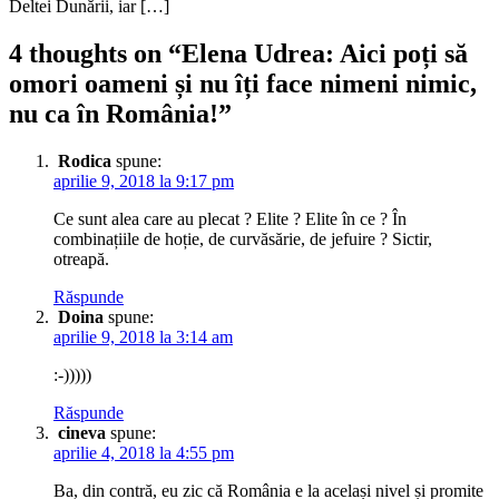
Deltei Dunării, iar […]
4 thoughts on “
Elena Udrea: Aici poți să
omori oameni și nu îți face nimeni nimic,
nu ca în România!
”
Rodica
spune:
aprilie 9, 2018 la 9:17 pm
Ce sunt alea care au plecat ? Elite ? Elite în ce ? În
combinațiile de hoție, de curvăsărie, de jefuire ? Sictir,
otreapă.
Răspunde
Doina
spune:
aprilie 9, 2018 la 3:14 am
:-)))))
Răspunde
cineva
spune:
aprilie 4, 2018 la 4:55 pm
Ba, din contră, eu zic că România e la același nivel și promite