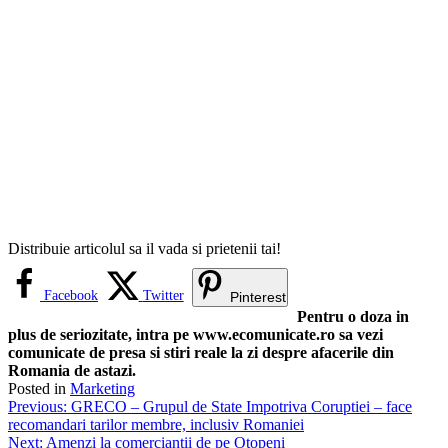
Distribuie articolul sa il vada si prietenii tai!
Facebook
Twitter
Pinterest
Pentru o doza in
plus de seriozitate, intra pe www.ecomunicate.ro sa vezi
comunicate de presa si stiri reale la zi despre afacerile din
Romania de astazi.
Posted in
Marketing
Navigare
Previous:
GRECO – Grupul de State Impotriva Coruptiei – face
recomandari tarilor membre, inclusiv Romaniei
în
Next:
Amenzi la comerciantii de pe Otopeni