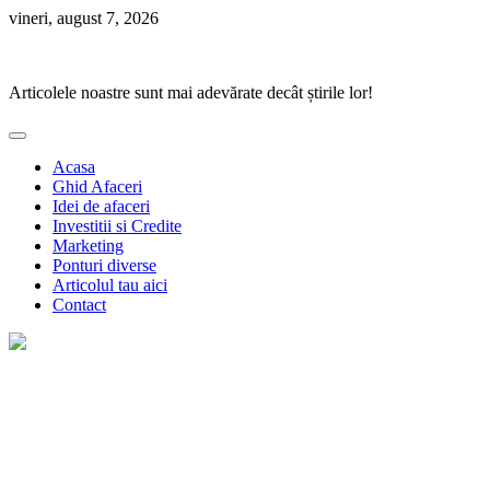
Skip
vineri, august 7, 2026
to
Ponturi Fierbinți
content
Articolele noastre sunt mai adevărate decât știrile lor!
Acasa
Ghid Afaceri
Idei de afaceri
Investitii si Credite
Marketing
Ponturi diverse
Articolul tau aici
Contact