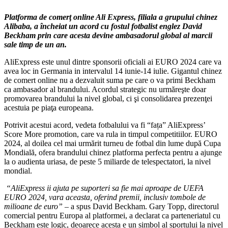
Platforma de comerţ online Ali Express, filiala a grupului chinez
Alibaba, a încheiat un acord cu fostul fotbalist englez David
Beckham prin care acesta devine ambasadorul global al marcii
sale timp de un an.
AliExpress este unul dintre sponsorii oficiali ai EURO 2024 care va
avea loc in Germania in intervalul 14 iunie-14 iulie. Gigantul chinez
de comert online nu a dezvaluit suma pe care o va primi Beckham
ca ambasador al brandului. Acordul strategic nu urmăreşte doar
promovarea brandului la nivel global, ci şi consolidarea prezenţei
acestuia pe piaţa europeana.
Potrivit acestui acord, vedeta fotbalului va fi “fața” AliExpress’
Score More promotion, care va rula in timpul competitiilor. EURO
2024, al doilea cel mai urmărit turneu de fotbal din lume după Cupa
Mondială, ofera brandului chinez platforma perfecta pentru a ajunge
la o audienta uriasa, de peste 5 miliarde de telespectatori, la nivel
mondial.
“AliExpress ii ajuta pe suporteri sa fie mai aproape de UEFA
EURO 2024, vara aceasta, oferind premii, inclusiv tombole de
milioane de euro”
– a spus David Beckham. Gary Topp, directorul
comercial pentru Europa al platformei, a declarat ca parteneriatul cu
Beckham este logic, deoarece acesta e un simbol al sportului la nivel