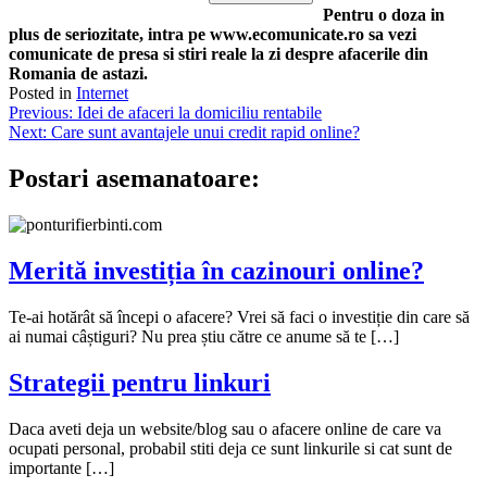
Pentru o doza in
plus de seriozitate, intra pe www.ecomunicate.ro sa vezi
comunicate de presa si stiri reale la zi despre afacerile din
Romania de astazi.
Posted in
Internet
Navigare
Previous:
Idei de afaceri la domiciliu rentabile
Next:
Care sunt avantajele unui credit rapid online?
în
articole
Postari asemanatoare:
Merită investiția în cazinouri online?
Te-ai hotărât să începi o afacere? Vrei să faci o investiție din care să
ai numai câștiguri? Nu prea știu către ce anume să te […]
Strategii pentru linkuri
Daca aveti deja un website/blog sau o afacere online de care va
ocupati personal, probabil stiti deja ce sunt linkurile si cat sunt de
importante […]