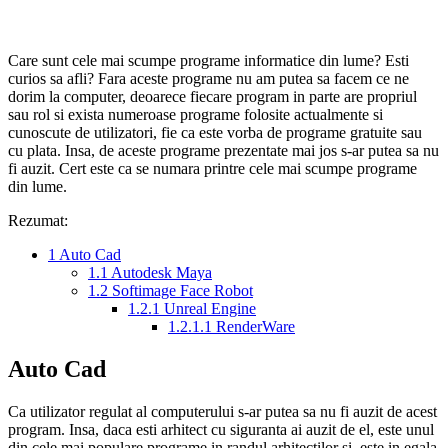
Care sunt cele mai scumpe programe informatice din lume? Esti
curios sa afli? Fara aceste programe nu am putea sa facem ce ne
dorim la computer, deoarece fiecare program in parte are propriul
sau rol si exista numeroase programe folosite actualmente si
cunoscute de utilizatori, fie ca este vorba de programe gratuite sau
cu plata. Insa, de aceste programe prezentate mai jos s-ar putea sa nu
fi auzit. Cert este ca se numara printre cele mai scumpe programe
din lume.
Rezumat:
1
Auto Cad
1.1
Autodesk Maya
1.2
Softimage Face Robot
1.2.1
Unreal Engine
1.2.1.1
RenderWare
Auto Cad
Ca utilizator regulat al computerului s-ar putea sa nu fi auzit de acest
program. Insa, daca esti arhitect cu siguranta ai auzit de el, este unul
din cele mai populare programe in randul arhitectilor si, este in egala