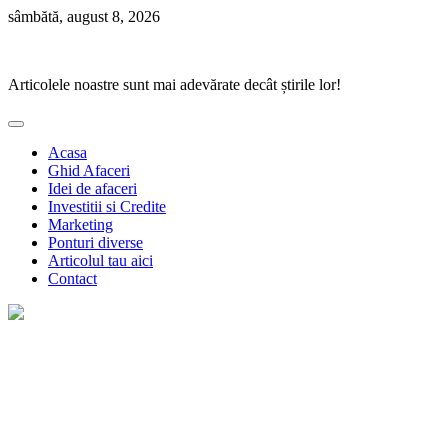
Skip
sâmbătă, august 8, 2026
to
Ponturi Fierbinți
content
Articolele noastre sunt mai adevărate decât știrile lor!
Acasa
Ghid Afaceri
Idei de afaceri
Investitii si Credite
Marketing
Ponturi diverse
Articolul tau aici
Contact