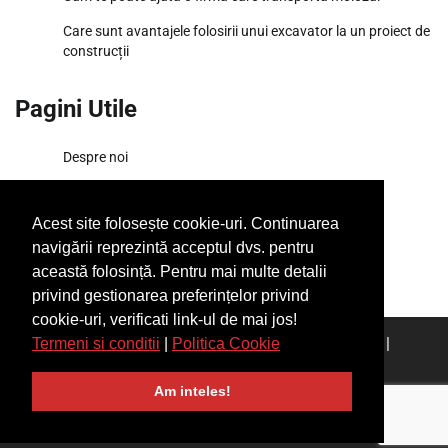
Care sunt avantajele folosirii unui excavator la un proiect de
construcții
Pagini Utile
Despre noi
Termeni si conditii
Acest site folosește cookie-uri. Continuarea
SiteMap
navigării reprezintă acceptul dvs. pentru
această folosință. Pentru mai multe detalii
privind gestionarea preferințelor privind
cookie-uri, verificati link-ul de mai jos!
Copyright © 2026
Ponturi Fierbinți
|
Articolul tau aici
|
Termeni si conditii
|
Politica Cookie
admin [@] ponturifierbinti.com
Am inteles!
Glume amuzante si umor autentic romanesc