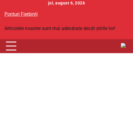
Skip
joi, august 6, 2026
to
Ponturi Fierbinți
content
Articolele noastre sunt mai adevărate decât știrile lor!