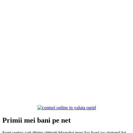
Primii mei bani pe net
Sunt curios cati dintre cititorii blogului meu fac bani cu ajutorul lui