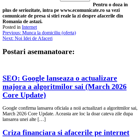
Pentru o doza in
plus de seriozitate, intra pe www.ecomunicate.ro sa vezi
comunicate de presa si stiri reale la zi despre afacerile din
Romania de astazi.
Posted in
Internet
Navigare
Previous:
Munca la domiciliu (oferta)
Next:
Noi Idei de Afaceri
în
articole
Postari asemanatoare:
SEO: Google lanseaza o actualizare
majora a algoritmilor sai (March 2026
Core Update)
Google confirma lansarea oficiala a noii actualizari a algoritmilor sai,
March 2026 Core Update. Aceasta are loc la doar cateva zile dupa
lansarea unei alte […]
Criza financiara si afacerile pe internet