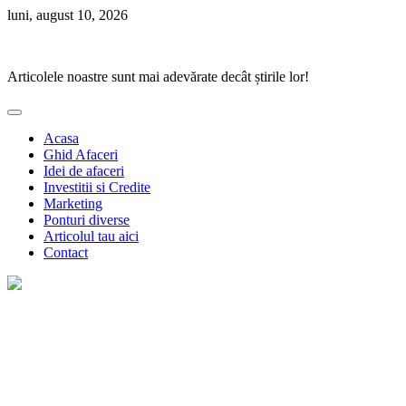
Skip
luni, august 10, 2026
to
Ponturi Fierbinți
content
Articolele noastre sunt mai adevărate decât știrile lor!
Acasa
Ghid Afaceri
Idei de afaceri
Investitii si Credite
Marketing
Ponturi diverse
Articolul tau aici
Contact