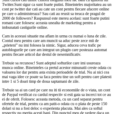
Twitter.Sunt sigur ca sunt foarte putini. Bineinteles majoritatea au un
cont pe twitter dar cati au cate un cont pentru fiecare afacere online
pe care o administreaza? Sau cati au reusit sa treaca de pragul de
2000 de followers? Raspunsul este mereu acelasi: sunt foarte putini
romani care folosesc aceasta unealta de marketing pentru a
imbunatati castigurile online.
Cam in aceeasi situatie ma aflam in urma cu numai o luna de zile.
Contul meu pentru care am muncit sa aduc peste zece mii de
„prieteni” nu imi folosea la nimic. Sigur, aducea ceva trafic pe
autoblogurile pe care am integrat un plugin care posteaza automat
pentru fiecare articol dar destul de nesemnificativ.
Trebuie sa recunosc! Sunt adeptul softurilor care imi usureaza
munca online. Bineinteles ca pretul acestor minunatii creste odata cu
valoarea lor dar pentru asta exista perioadele de trial. Nu ai nici cea
mai vaga idee ce poate sa faca pentru tine un soft pentru care platesti
intre 1 si 5 doari timp de doua saptamani de zile.
Trebuie sa ai un card pe care nu iti tii economiile de o viata, un cont
de Paypal verificat cu cardul respectiv si esti gata sa incerci tot ce au
ei de oferit. Folosesc aceasta metoda, cu un card separat pentru
ofertele de trial, pentru ca am patit-o odata cu o plata de peste 150
dolari si nu a fost deloc o experienta placuta. Mai ales ca softul
respectiv nu merita acesti bani. Din punctul meu de vedere daca un