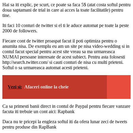
Hai sa iti explic, pe scurt, ce poate sa faca 5$ (atat costa softul pentru
doua saptamani de trial in care ai acces la toate facilitatile) pentru
tine.
Iti faci 10 conturi de twitter si el ti le aduce automat pe toate la peste
2000 de followers.
Fiecare cont de twitter proaspat facut il poti optimiza pentru o
anumita nisa. De exemplu eu am un site pe nisa video-wedding si in
contul facut special pentru acest site vreau sa ma urmareasca
NUMAI persoane interesate de acest subiect. Pentru asta folosesti
http://search.twitter.com/ si cauti conturi de nisa cu multi prieteni.
Softul o sa urmareasca automat acesti prieteni.
Vezi si:
Afaceri online la cheie
Ca sa primesti banii direct in contul de Paypal pentru fiecare vanzare
facuta iti trebuie un cont aici: Rapbank
Daca nu te pricepi la engleza softul iti da ofera lunar zeci de tweets
pentru produse din RapBank