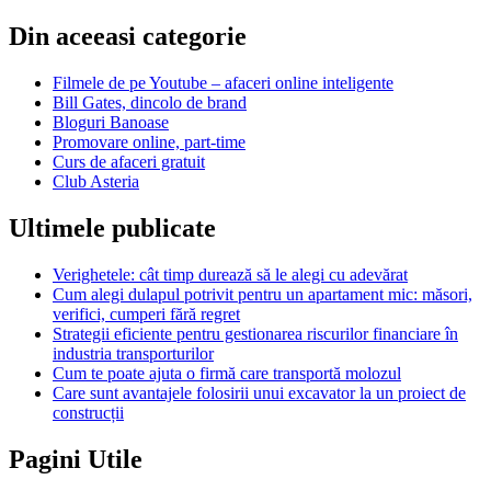
Din aceeasi categorie
Filmele de pe Youtube – afaceri online inteligente
Bill Gates, dincolo de brand
Bloguri Banoase
Promovare online, part-time
Curs de afaceri gratuit
Club Asteria
Ultimele publicate
Verighetele: cât timp durează să le alegi cu adevărat
Cum alegi dulapul potrivit pentru un apartament mic: măsori,
verifici, cumperi fără regret
Strategii eficiente pentru gestionarea riscurilor financiare în
industria transporturilor
Cum te poate ajuta o firmă care transportă molozul
Care sunt avantajele folosirii unui excavator la un proiect de
construcții
Pagini Utile