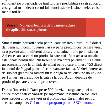
soft oferit pe o perioada de trial iti ofera posibilitatea sa iti aduca un
castig mai mare decat costul lui atunci este de la sine inteles ca isi
merita toti banii.
Vezi si:
Noi oportunitati de business aduse
de aplicatiile smartphone
Sunt si multe porcarii acolo pentru care am irosit intre 1 si 5 dolari
dar pana nu incerci nu gasesti asa o perla precum cea pe care vreau
sa o prezint aici. Indiferent daca vrei sa aduci trafic pe un site cu
Adsense sau sa vinzi un produs la care esti afiliat aceasta unealta
este ideala pentru tine. Nu trebuie sa ma crezi pe cuvant. Ai alaturi
un screenshot de la un link de afiliat pentru care primesc 75$ direct
in contul de Paypal pentru fiecare vanzare facuta. Vizitele interesate
de subiect (pentru ca nimeni nu te obliga sa dai click pe un link de
pe Twitter) au crescut de la cateva la 500. Acum depinde de
produsul pe care vrei sa il promovezi.
Dar sa fim seriosi! Daca peste 500 de vizite targetate pe zi nu iti
aduce macar cateva vanzari pe saptamana inseamna ca ti-ai ales
prost produsul pe care vrei sa il promovezi. Eu am ales pentru
aceasta campanie:
Cel mai bun program pentru SEO automat