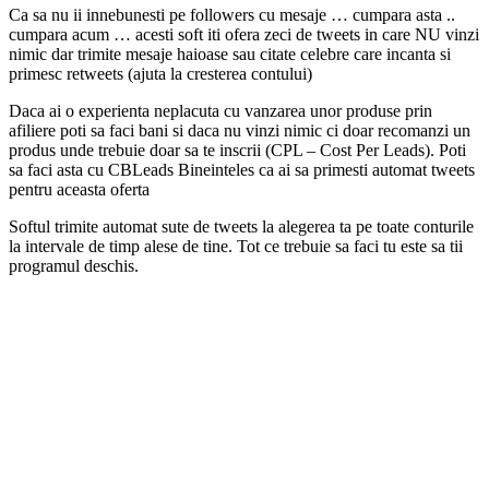
Ca sa nu ii innebunesti pe followers cu mesaje … cumpara asta ..
cumpara acum … acesti soft iti ofera zeci de tweets in care NU vinzi
nimic dar trimite mesaje haioase sau citate celebre care incanta si
primesc retweets (ajuta la cresterea contului)
Daca ai o experienta neplacuta cu vanzarea unor produse prin
afiliere poti sa faci bani si daca nu vinzi nimic ci doar recomanzi un
produs unde trebuie doar sa te inscrii (CPL – Cost Per Leads). Poti
sa faci asta cu CBLeads Bineinteles ca ai sa primesti automat tweets
pentru aceasta oferta
Softul trimite automat sute de tweets la alegerea ta pe toate conturile
la intervale de timp alese de tine. Tot ce trebuie sa faci tu este sa tii
programul deschis.