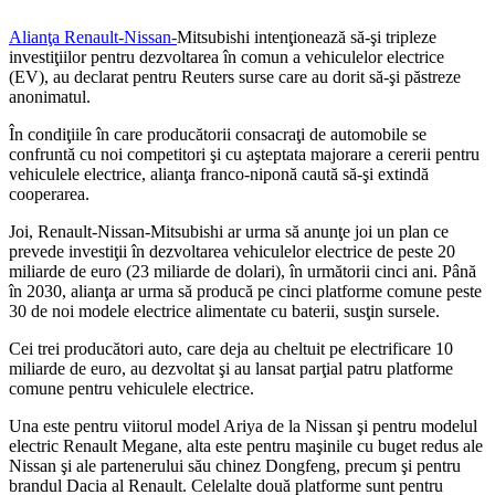
Alianţa Renault-Nissan-
Mitsubishi intenţionează să-şi tripleze
investiţiilor pentru dezvoltarea în comun a vehiculelor electrice
(EV), au declarat pentru Reuters surse care au dorit să-şi păstreze
anonimatul.
În condiţiile în care producătorii consacraţi de automobile se
confruntă cu noi competitori şi cu aşteptata majorare a cererii pentru
vehiculele electrice, alianţa franco-niponă caută să-şi extindă
cooperarea.
Joi, Renault-Nissan-Mitsubishi ar urma să anunţe joi un plan ce
prevede investiţii în dezvoltarea vehiculelor electrice de peste 20
miliarde de euro (23 miliarde de dolari), în următorii cinci ani. Până
în 2030, alianţa ar urma să producă pe cinci platforme comune peste
30 de noi modele electrice alimentate cu baterii, susţin sursele.
Cei trei producători auto, care deja au cheltuit pe electrificare 10
miliarde de euro, au dezvoltat şi au lansat parţial patru platforme
comune pentru vehiculele electrice.
Una este pentru viitorul model Ariya de la Nissan şi pentru modelul
electric Renault Megane, alta este pentru maşinile cu buget redus ale
Nissan şi ale partenerului său chinez Dongfeng, precum şi pentru
brandul Dacia al Renault. Celelalte două platforme sunt pentru