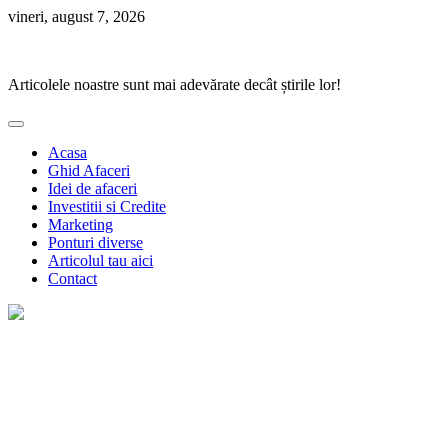
Skip
vineri, august 7, 2026
to
Ponturi Fierbinți
content
Articolele noastre sunt mai adevărate decât știrile lor!
Acasa
Ghid Afaceri
Idei de afaceri
Investitii si Credite
Marketing
Ponturi diverse
Articolul tau aici
Contact