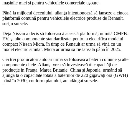
maşinile mici şi pentru vehiculele comerciale uşoare.
Până la mijlocul deceniului, alianţa intenţionează să lanseze a cincea
platformă comună pentru vehiculele electrice produse de Renault,
susţin sursele.
Deja Nissan a decis să folosească această platformă, numită CMFB-
EV, şi alte componente standardizate, pentru a electrifica modelul
compact Nissan Micra, în timp ce Renault ar urma să vină cu un
model electric similar. Micra ar urma să fie lansată până în 2025.
Cei trei producători auto ar urma să folosească baterii comune şi alte
componente cheie. Alianţa vrea să investească în capacităţi de
producţie în Franţa, Marea Britanie, China şi Japonia, urmând să
ajungă la o capacitate totală a bateriilor de 220 gigawaţi oră (GWH)
până în 2030, conform planului, au adăugat sursele.