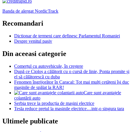
Banda de alergat NordicTrack
Recomandari
Dictionar de termeni care definesc Parlamentul Romaniei
Despre venitul pasiv
Din aceeasi categorie
Comerțul cu autovehicule, în creștere
După ce Cioloș a călătorit cu o cursă de linie, Ponta promite și
el să călătorescă cu duba
Fenomen îngrijorător în Caracal: Tot mai mulți cetățeni își duc
mașinile de spălat la RAR!
Care sunt avantajele
colantării auto
Serbia trece la producția de mașini electrice
Tesla reduce pretul la masinile electrice…intr-o singura tara
Ultimele publicate