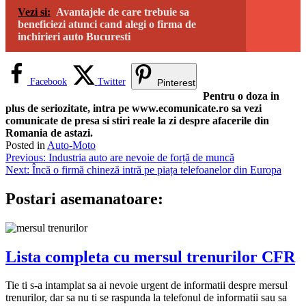
Vezi si:
Avantajele de care trebuie sa
beneficiezi atunci cand alegi o firma de
inchirieri auto Bucuresti
Facebook
Twitter
Pinterest
Pentru o doza in
plus de seriozitate, intra pe www.ecomunicate.ro sa vezi
comunicate de presa si stiri reale la zi despre afacerile din
Romania de astazi.
Posted in
Auto-Moto
Navigare
Previous:
Industria auto are nevoie de forță de muncă
Next:
Încă o firmă chineză intră pe piața telefoanelor din Europa
în
articole
Postari asemanatoare:
Lista completa cu mersul trenurilor CFR
Tie ti s-a intamplat sa ai nevoie urgent de informatii despre mersul
trenurilor, dar sa nu ti se raspunda la telefonul de informatii sau sa