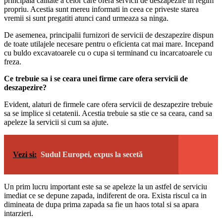
principala calitate a celor care ofera servicii de deszapezire in regim
propriu. Acestia sunt mereu informati in ceea ce priveste starea
vremii si sunt pregatiti atunci cand urmeaza sa ninga.
De asemenea, principalii furnizori de servicii de deszapezire dispun
de toate utilajele necesare pentru o eficienta cat mai mare. Incepand
cu buldo excavatoarele cu o cupa si terminand cu incarcatoarele cu
freza.
Ce trebuie sa i se ceara unei firme care ofera servicii de
deszapezire?
Evident, alaturi de firmele care ofera servicii de deszapezire trebuie
sa se implice si cetatenii. Acestia trebuie sa stie ce sa ceara, cand sa
apeleze la servicii si cum sa ajute.
Vezi si:
Sudul Europei, expus la secetă
Un prim lucru important este sa se apeleze la un astfel de serviciu
imediat ce se depune zapada, indiferent de ora. Exista riscul ca in
dimineata de dupa prima zapada sa fie un haos total si sa apara
intarzieri.