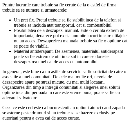
Printre lucrurile care trebuie sa fie cerute de la o astfel de firma
trebuie sa se numere si urmatoarele:
Un pret fix. Pretul trebuie sa fie stabilit inca de la telefon si
trebuie sa includa atat transportul, cat si combustibilul.
Posibilitatea de a deszapezi manual. Este o cerinta extrem de
importanta, deoarece pot exista anumite locuri in care utilajele
nu au acces. Deszapezirea manuala trebuie sa fie o optiune cat
se poate de viabila.
Material antiderapant. De asemenea, materialul antiderapant
poate sa fie extrem de util in cazul in care se doreste
deszapezirea unei cai de acces cu automobilul.
In general, este bine ca un astfel de serviciu sa fie solicitat de catre o
asociatie a unei comunitati. De cele mai multe ori, nevoia de
deszapezire apare pe strazi micute, cu mai multi locatari.
Organizarea din timp a intregii comunitati si alegerea unei solutii
optime inca din perioada in care este vreme buna, poate sa fie cu
adevarat salvatoare.
Ceea ce este cert este ca bucurestenii au optiuni atunci cand zapada
se asterne peste drumuri si nu trebuie sa se bazeze exclusiv pe
autoritati pentru a avea cai de acces curate.