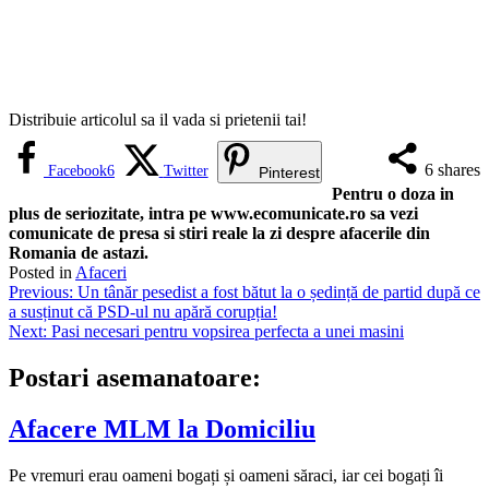
Distribuie articolul sa il vada si prietenii tai!
6
shares
Facebook
6
Twitter
Pinterest
Pentru o doza in
plus de seriozitate, intra pe www.ecomunicate.ro sa vezi
comunicate de presa si stiri reale la zi despre afacerile din
Romania de astazi.
Posted in
Afaceri
Navigare
Previous:
Un tânăr pesedist a fost bătut la o ședință de partid după ce
a susținut că PSD-ul nu apără corupția!
în
Next:
Pasi necesari pentru vopsirea perfecta a unei masini
articole
Postari asemanatoare:
Afacere MLM la Domiciliu
Pe vremuri erau oameni bogați și oameni săraci, iar cei bogați îi