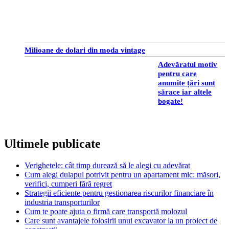
Milioane de dolari din moda vintage
Adevăratul motiv
pentru care
anumite țări sunt
sărace iar altele
bogate!
Ultimele publicate
Verighetele: cât timp durează să le alegi cu adevărat
Cum alegi dulapul potrivit pentru un apartament mic: măsori,
verifici, cumperi fără regret
Strategii eficiente pentru gestionarea riscurilor financiare în
industria transporturilor
Cum te poate ajuta o firmă care transportă molozul
Care sunt avantajele folosirii unui excavator la un proiect de