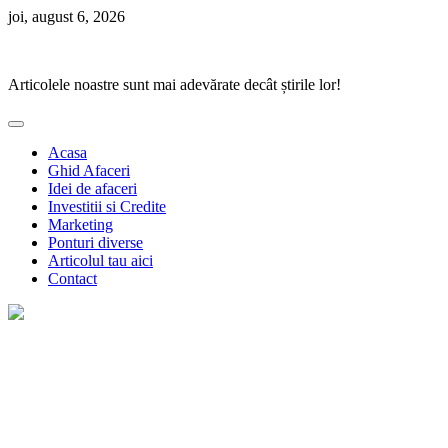
Skip
joi, august 6, 2026
to
Ponturi Fierbinți
content
Articolele noastre sunt mai adevărate decât știrile lor!
Acasa
Ghid Afaceri
Idei de afaceri
Investitii si Credite
Marketing
Ponturi diverse
Articolul tau aici
Contact