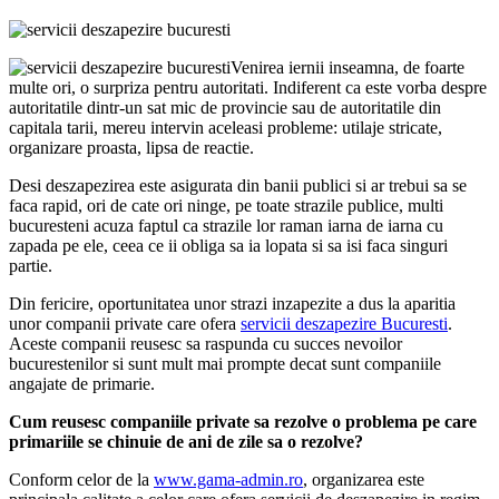
Venirea iernii inseamna, de foarte
multe ori, o surpriza pentru autoritati. Indiferent ca este vorba despre
autoritatile dintr-un sat mic de provincie sau de autoritatile din
capitala tarii, mereu intervin aceleasi probleme: utilaje stricate,
organizare proasta, lipsa de reactie.
Desi deszapezirea este asigurata din banii publici si ar trebui sa se
faca rapid, ori de cate ori ninge, pe toate strazile publice, multi
bucuresteni acuza faptul ca strazile lor raman iarna de iarna cu
zapada pe ele, ceea ce ii obliga sa ia lopata si sa isi faca singuri
partie.
Din fericire, oportunitatea unor strazi inzapezite a dus la aparitia
unor companii private care ofera
servicii deszapezire Bucuresti
.
Aceste companii reusesc sa raspunda cu succes nevoilor
bucurestenilor si sunt mult mai prompte decat sunt companiile
angajate de primarie.
Cum reusesc companiile private sa rezolve o problema pe care
primariile se chinuie de ani de zile sa o rezolve?
Conform celor de la
www.gama-admin.ro
, organizarea este