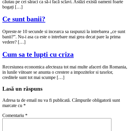
căutau pe cei săraci ca să-i facă sclavi. Astăzi există oameni foarte
bogați […]
Ce sunt banii?
Opreste-te 10 secunde si incearca sa raspunzi la intrebarea „ce sunt
banii?”. Nu-i asa ca este o intrebare mai grea decat pare la prima
vedere? […]
Cum sa te lupti cu criza
Recesiunea economica afecteaza tot mai multe afaceri din Romania,
in lunile viitoare se anunta o crestere a impozitelor si taxelor,
creditele sunt tot mai scumpe […]
Lasă un răspuns
Adresa ta de email nu va fi publicată.
Câmpurile obligatorii sunt
marcate cu
*
Comentariu
*