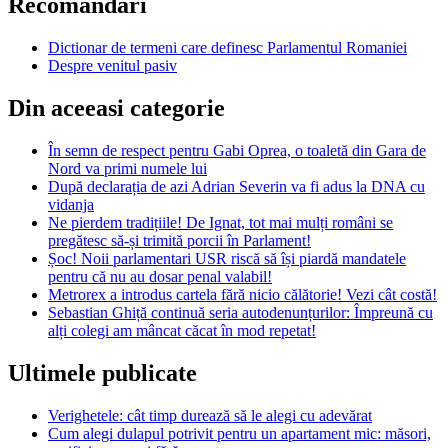
Recomandari
Dictionar de termeni care definesc Parlamentul Romaniei
Despre venitul pasiv
Din aceeasi categorie
În semn de respect pentru Gabi Oprea, o toaletă din Gara de
Nord va primi numele lui
După declarația de azi Adrian Severin va fi adus la DNA cu
vidanja
Ne pierdem tradițiile! De Ignat, tot mai mulți români se
pregătesc să-și trimită porcii în Parlament!
Șoc! Noii parlamentari USR riscă să își piardă mandatele
pentru că nu au dosar penal valabil!
Metrorex a introdus cartela fără nicio călătorie! Vezi cât costă!
Sebastian Ghiță continuă seria autodenunțurilor: Împreună cu
alți colegi am mâncat căcat în mod repetat!
Ultimele publicate
Verighetele: cât timp durează să le alegi cu adevărat
Cum alegi dulapul potrivit pentru un apartament mic: măsori,