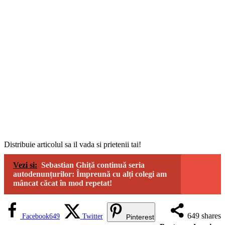
Distribuie articolul sa il vada si prietenii tai!
Vezi si:
Sebastian Ghiță continuă seria
autodenunțurilor: Împreună cu alți colegi am
mâncat căcat în mod repetat!
649
shares
Facebook
649
Twitter
Pinterest