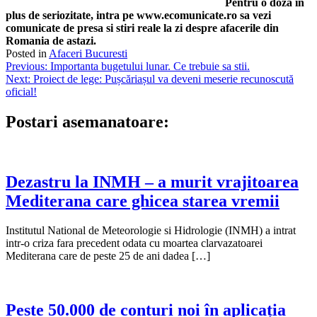
Pentru o doza in
plus de seriozitate, intra pe www.ecomunicate.ro sa vezi
comunicate de presa si stiri reale la zi despre afacerile din
Romania de astazi.
Posted in
Afaceri Bucuresti
Navigare
Previous:
Importanta bugetului lunar. Ce trebuie sa stii.
Next:
Proiect de lege: Pușcăriașul va deveni meserie recunoscută
în
oficial!
articole
Postari asemanatoare:
Dezastru la INMH – a murit vrajitoarea
Mediterana care ghicea starea vremii
Institutul National de Meteorologie si Hidrologie (INMH) a intrat
intr-o criza fara precedent odata cu moartea clarvazatoarei
Mediterana care de peste 25 de ani dadea […]
Peste 50.000 de conturi noi în aplicația