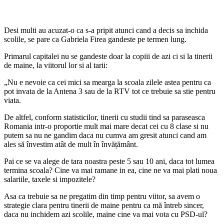
Desi multi au acuzat-o ca s-a pripit atunci cand a decis sa inchida
scolile, se pare ca Gabriela Firea gandeste pe
termen lung.
Primarul capitalei nu se gandeste doar la copiii de azi ci si la tinerii
de maine, la viitorul lor si al tarii:
„Nu e nevoie ca cei mici sa mearga la scoala zilele astea pentru ca
pot invata de la Antena 3 sau de la RTV tot ce trebuie sa stie pentru
viata.
De altfel, conform statisticilor, tinerii cu studii tind sa paraseasca
Romania intr-o proportie mult mai mare decat cei cu 8 clase si nu
putem sa nu ne gandim daca nu cumva am gresit atunci cand am
ales să învestim atât de mult în învățământ.
Pai ce se va alege de tara noastra peste 5 sau 10 ani, daca tot lumea
termina scoala? Cine va mai ramane in ea, cine ne va mai plati noua
salariile, taxele si impozitele?
Asa ca trebuie sa ne pregatim din timp pentru viitor, sa avem o
strategie clara pentru tinerii de maine pentru ca mă întreb sincer,
daca nu inchidem azi scolile, maine cine va mai vota cu PSD-ul?