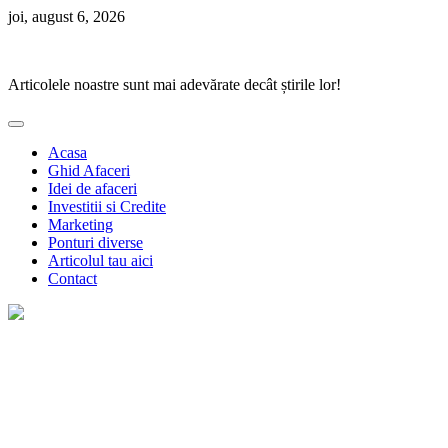
Skip
joi, august 6, 2026
to
Ponturi Fierbinți
content
Articolele noastre sunt mai adevărate decât știrile lor!
Acasa
Ghid Afaceri
Idei de afaceri
Investitii si Credite
Marketing
Ponturi diverse
Articolul tau aici
Contact