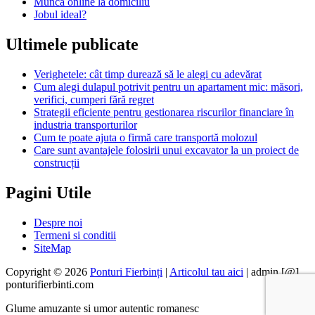
Munca online la domiciliu
Jobul ideal?
Ultimele publicate
Verighetele: cât timp durează să le alegi cu adevărat
Cum alegi dulapul potrivit pentru un apartament mic: măsori,
verifici, cumperi fără regret
Strategii eficiente pentru gestionarea riscurilor financiare în
industria transporturilor
Cum te poate ajuta o firmă care transportă molozul
Care sunt avantajele folosirii unui excavator la un proiect de
construcții
Pagini Utile
Despre noi
Termeni si conditii
SiteMap
Copyright © 2026
Ponturi Fierbinți
|
Articolul tau aici
| admin [@]
ponturifierbinti.com
Glume amuzante si umor autentic romanesc