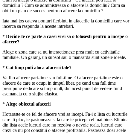
domiciliu ? Cum se administreaza o afacere la domiciliu? Cum sa
obtii un plan de succes pentru o afacere la domiciliu ?
Iata mai jos cateva ponturi fierbinti in afacerile la domiciliu care vor
incerca sa raspunda la aceste intrebari.
*
Decide-te ce parte a casei vrei sa o folosesti pentru a incepe o
afacere?
Alege o zona care sa nu interactioneze prea mult cu activitatile
familiale. Un garanj, un subsol sau o mansarda sunt zonele ideale.
*
Cat timp poti aloca afacerii tale?
Va fi o afacere part-time sau full-time. O afacere part-time este o
afacere de care te ocupi in timpul liber, pe cand una full time
presupune dedicare si timp mult, din acest punct de vedere fiind
asemanata cu o slujba clasica.
*
Alege obiectul afacerii
Hotaraste-te ce fel de afacere vrei sa incepi. Fa-i o lista cu lucrurile
care iti plac, te pasioneaza si la care te pricepi cel mai bine. Elimina
din lista acele lucruri care nu rezolva o nevoie reala, lucruri care
crezi ca nu pot constitui o afacere profitabila. Pastreaza doar acele