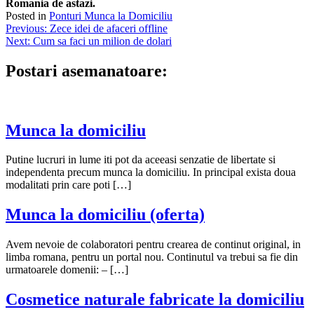
Romania de astazi.
Posted in
Ponturi Munca la Domiciliu
Navigare
Previous:
Zece idei de afaceri offline
Next:
Cum sa faci un milion de dolari
în
articole
Postari asemanatoare:
Munca la domiciliu
Putine lucruri in lume iti pot da aceeasi senzatie de libertate si
independenta precum munca la domiciliu. In principal exista doua
modalitati prin care poti […]
Munca la domiciliu (oferta)
Avem nevoie de colaboratori pentru crearea de continut original, in
limba romana, pentru un portal nou. Continutul va trebui sa fie din
urmatoarele domenii: – […]
Cosmetice naturale fabricate la domiciliu