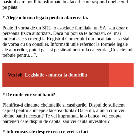
pasiuni care pot fi transformate in afaceri, care raspund unei cereri
pe piata.
*
Alege o forma legala pentru afacerea ta.
Poate fi vorba de un SRL, o asociatie familiala, un SA, sau doar o
persoana fizica autorizata. Daca nu poti sa te hotarasti, cel mai
indicat este sa mergi la Registrul Comertului din localitate si sa stai
de vorba cu un consilier. Informatii utile referitor la formele legale
ale afacerilor, puteti gasi si pe site-ul nostru la categoria „Ce acte imi
trebuie pentru…”.
Vezi si:
Legislatie - munca la domiciliu
*
De unde vor veni banii?
Planifica-ti dinainte cheltuielile si castigurile. Dispui de suficient
capital pentru a incepe afacerea dorita? Daca nu, atunci cum vei
obtine banii necesari? Te vei imprumuta la o banca, vei coopta
parteneri care dispun de capital sau vei cauta investitori?
*
Informeaza-te despre ceea ce vrei sa faci