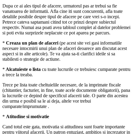
Dupa ce ai ales tipul de afacere, urmatorul pas ar trebui sa fie
vanatoarea de informatii. Afla cine iti sunt concurentii, afla toate
detaliile posibile despre tipul de afacere pe care vrei s-o incepi.
Petrece cateva saptamani citind tot ce prinzi despre subiectul
respectiv. Numai asa poati avea tabloul complet al datelor problemei
si poti evita surprizele neplacute ce pot aparea pe parcurs.
*
Creaza un plan de afaceri
(pe acest site vei gasi informatiile
necesare intocmirii unui plan de afaceri deoarece am discutat acest
aspect si in alte articole). Te va ajuta sa-ti clarifici ideile si sa
stabilesti o strategie de actiune.
*
Alcatuieste o lista
cu toate lucrurile ce trebuiesc cumparate pentru
a trece la treaba.
Trece pe lista toate cheltuielile necesare, de la imprimate fiscale
(chitantier, facturier, in fine, toate acele documente obligatorii), pana
la lucrurile ce depind de specificul afacerii tale. O parte din acestea
din urma e posibil sa le ai deja, altele vor trebui
cumparate/imprumutate .
*
Atitudine si motivatie
Cand totul este gata, motivatia si atitudinea sunt foarte importante
pentru viitorul afacerii. Un patron entuziast, ambitios si increzator in