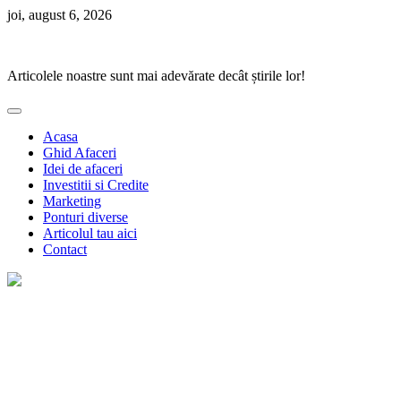
Skip
joi, august 6, 2026
to
Ponturi Fierbinți
content
Articolele noastre sunt mai adevărate decât știrile lor!
Acasa
Ghid Afaceri
Idei de afaceri
Investitii si Credite
Marketing
Ponturi diverse
Articolul tau aici
Contact