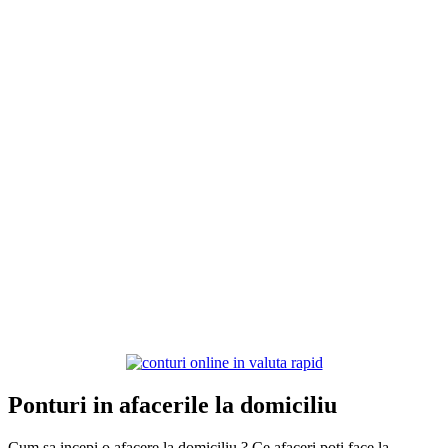
Ponturi in afacerile la domiciliu
Cum sa incepi o afacere la domiciliu ? Ce afaceri poti face la