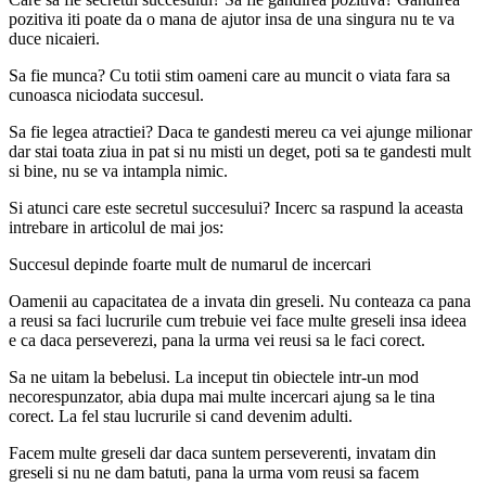
pozitiva iti poate da o mana de ajutor insa de una singura nu te va
duce nicaieri.
Sa fie munca? Cu totii stim oameni care au muncit o viata fara sa
cunoasca niciodata succesul.
Sa fie legea atractiei? Daca te gandesti mereu ca vei ajunge milionar
dar stai toata ziua in pat si nu misti un deget, poti sa te gandesti mult
si bine, nu se va intampla nimic.
Si atunci care este secretul succesului? Incerc sa raspund la aceasta
intrebare in articolul de mai jos:
Succesul depinde foarte mult de numarul de incercari
Oamenii au capacitatea de a invata din greseli. Nu conteaza ca pana
a reusi sa faci lucrurile cum trebuie vei face multe greseli insa ideea
e ca daca perseverezi, pana la urma vei reusi sa le faci corect.
Sa ne uitam la bebelusi. La inceput tin obiectele intr-un mod
necorespunzator, abia dupa mai multe incercari ajung sa le tina
corect. La fel stau lucrurile si cand devenim adulti.
Facem multe greseli dar daca suntem perseverenti, invatam din
greseli si nu ne dam batuti, pana la urma vom reusi sa facem