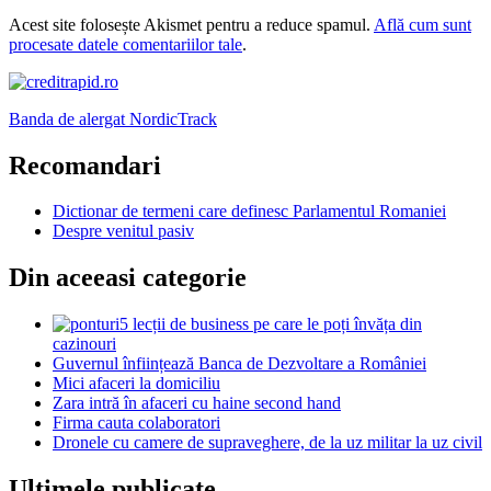
Acest site folosește Akismet pentru a reduce spamul.
Află cum sunt
procesate datele comentariilor tale
.
Banda de alergat NordicTrack
Recomandari
Dictionar de termeni care definesc Parlamentul Romaniei
Despre venitul pasiv
Din aceeasi categorie
5 lecții de business pe care le poți învăța din
cazinouri
Guvernul înființează Banca de Dezvoltare a României
Mici afaceri la domiciliu
Zara intră în afaceri cu haine second hand
Firma cauta colaboratori
Dronele cu camere de supraveghere, de la uz militar la uz civil
Ultimele publicate