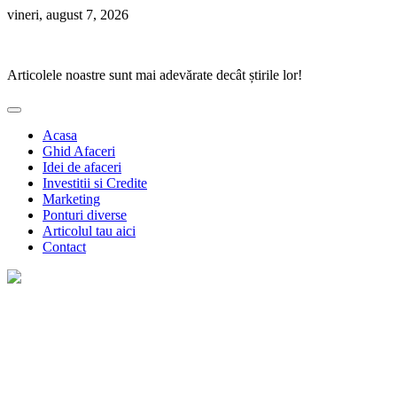
Skip
vineri, august 7, 2026
to
Ponturi Fierbinți
content
Articolele noastre sunt mai adevărate decât știrile lor!
Acasa
Ghid Afaceri
Idei de afaceri
Investitii si Credite
Marketing
Ponturi diverse
Articolul tau aici
Contact