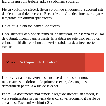
lucrurile asa cum trebuie, adica sa obtinem succesul.
Fie ca vorbim de afaceri, fie ca vorbim de alt domeniu, succesul este
dat de numarul de incercari. Esecurile ar trebui deci intelese ca parte
integranta din drumul spre succes.
De ce nu suntem toti oameni de succes?
Daca succesul depinde de numarul de incercari, ar insemna ca e usor
de obtinut: incerci pana reusesti. In realitate nu este usor pentru ca
cei mai multi dintre noi nu au nervi si rabdarea de a trece peste
esecuri.
Vezi si:
Ai Capacitati de Lider?
Doar cativa au perseverenta sa incerce din nou si din nou,
majoritatea sunt doborati de primele esecuri, descurajati si
demoralizati pentru a o lua de la capat.
Pentru va documenta mai temeinic legat de succesul in afaceri, in
viata sentimentala sau in viata de zi cu zi, va recomandat cartile ce
altcatuiesc Pachetul Alchimist 21.