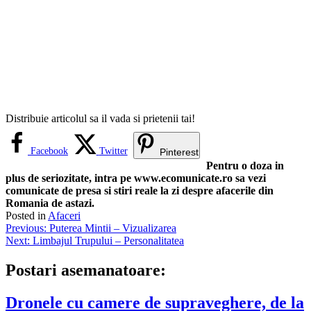
Distribuie articolul sa il vada si prietenii tai!
Facebook
Twitter
Pinterest
Pentru o doza in
plus de seriozitate, intra pe www.ecomunicate.ro sa vezi
comunicate de presa si stiri reale la zi despre afacerile din
Romania de astazi.
Posted in
Afaceri
Navigare
Previous:
Puterea Mintii – Vizualizarea
Next:
Limbajul Trupului – Personalitatea
în
articole
Postari asemanatoare:
Dronele cu camere de supraveghere, de la