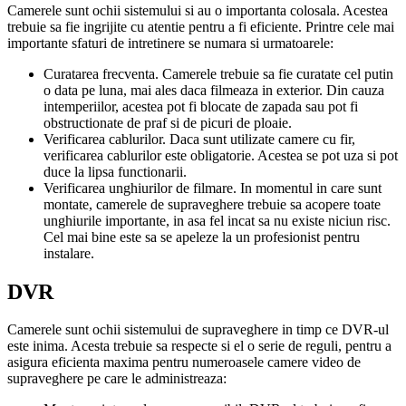
Camerele sunt ochii sistemului si au o importanta colosala. Acestea
trebuie sa fie ingrijite cu atentie pentru a fi eficiente. Printre cele mai
importante sfaturi de intretinere se numara si urmatoarele:
Curatarea frecventa. Camerele trebuie sa fie curatate cel putin
o data pe luna, mai ales daca filmeaza in exterior. Din cauza
intemperiilor, acestea pot fi blocate de zapada sau pot fi
obstructionate de praf si de picuri de ploaie.
Verificarea cablurilor. Daca sunt utilizate camere cu fir,
verificarea cablurilor este obligatorie. Acestea se pot uza si pot
duce la lipsa functionarii.
Verificarea unghiurilor de filmare. In momentul in care sunt
montate, camerele de supraveghere trebuie sa acopere toate
unghiurile importante, in asa fel incat sa nu existe niciun risc.
Cel mai bine este sa se apeleze la un profesionist pentru
instalare.
DVR
Camerele sunt ochii sistemului de supraveghere in timp ce DVR-ul
este inima. Acesta trebuie sa respecte si el o serie de reguli, pentru a
asigura eficienta maxima pentru numeroasele camere video de
supraveghere pe care le administreaza: