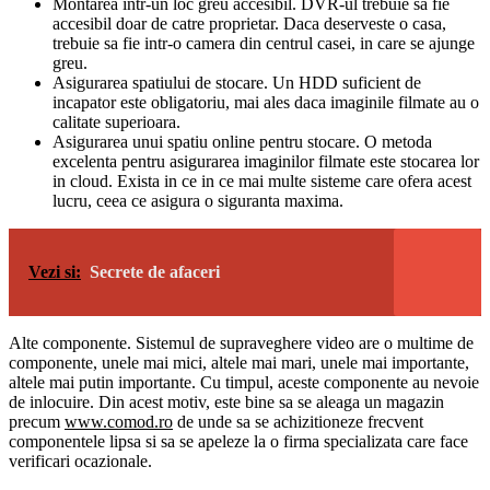
Montarea intr-un loc greu accesibil. DVR-ul trebuie sa fie
accesibil doar de catre proprietar. Daca deserveste o casa,
trebuie sa fie intr-o camera din centrul casei, in care se ajunge
greu.
Asigurarea spatiului de stocare. Un HDD suficient de
incapator este obligatoriu, mai ales daca imaginile filmate au o
calitate superioara.
Asigurarea unui spatiu online pentru stocare. O metoda
excelenta pentru asigurarea imaginilor filmate este stocarea lor
in cloud. Exista in ce in ce mai multe sisteme care ofera acest
lucru, ceea ce asigura o siguranta maxima.
Vezi si:
Secrete de afaceri
Alte componente. Sistemul de supraveghere video are o multime de
componente, unele mai mici, altele mai mari, unele mai importante,
altele mai putin importante. Cu timpul, aceste componente au nevoie
de inlocuire. Din acest motiv, este bine sa se aleaga un magazin
precum
www.
comod
.ro
de unde sa se achizitioneze frecvent
componentele lipsa si sa se apeleze la o firma specializata care face
verificari ocazionale.