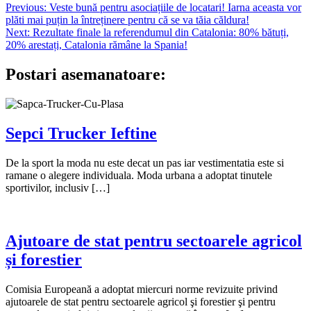
Navigare
Previous:
Veste bună pentru asociațiile de locatari! Iarna aceasta vor
plăti mai puțin la întreținere pentru că se va tăia căldura!
în
Next:
Rezultate finale la referendumul din Catalonia: 80% bătuți,
articole
20% arestați, Catalonia rămâne la Spania!
Postari asemanatoare:
Sepci Trucker Ieftine
De la sport la moda nu este decat un pas iar vestimentatia este si
ramane o alegere individuala. Moda urbana a adoptat tinutele
sportivilor, inclusiv […]
Ajutoare de stat pentru sectoarele agricol
și forestier
Comisia Europeană a adoptat miercuri norme revizuite privind
ajutoarele de stat pentru sectoarele agricol şi forestier şi pentru