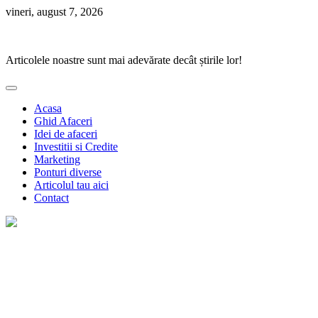
Skip
vineri, august 7, 2026
to
Ponturi Fierbinți
content
Articolele noastre sunt mai adevărate decât știrile lor!
Acasa
Ghid Afaceri
Idei de afaceri
Investitii si Credite
Marketing
Ponturi diverse
Articolul tau aici
Contact