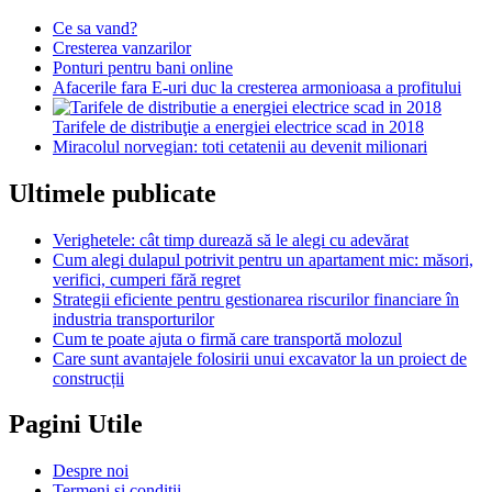
Ce sa vand?
Cresterea vanzarilor
Ponturi pentru bani online
Afacerile fara E-uri duc la cresterea armonioasa a profitului
Tarifele de distribuţie a energiei electrice scad in 2018
Miracolul norvegian: toti cetatenii au devenit milionari
Ultimele publicate
Verighetele: cât timp durează să le alegi cu adevărat
Cum alegi dulapul potrivit pentru un apartament mic: măsori,
verifici, cumperi fără regret
Strategii eficiente pentru gestionarea riscurilor financiare în
industria transporturilor
Cum te poate ajuta o firmă care transportă molozul
Care sunt avantajele folosirii unui excavator la un proiect de
construcții
Pagini Utile
Despre noi
Termeni si conditii