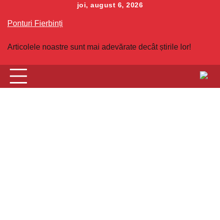
Skip
joi, august 6, 2026
to
Ponturi Fierbinți
content
Articolele noastre sunt mai adevărate decât știrile lor!