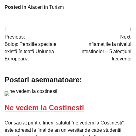
Posted in
Afaceri in Turism
Navigare
Previous:
Next:
în
Boloș: Pensiile speciale
Inflamațiile la nivelul
articole
există în toată Uniunea
intestinelor – 5 afecțiuni
Europeană
frecvente
Postari asemanatoare:
Ne vedem la Costinesti
Consacrat printre tineri, salutul ”ne vedem la Costinesti”
este adresat la final de an universitar de catre studentii