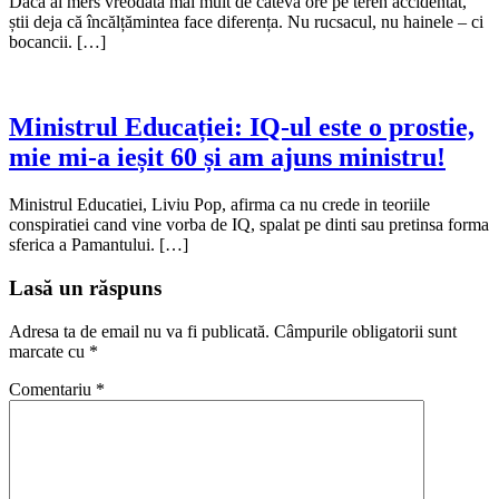
Dacă ai mers vreodată mai mult de câteva ore pe teren accidentat,
știi deja că încălțămintea face diferența. Nu rucsacul, nu hainele – ci
bocancii. […]
Ministrul Educației: IQ-ul este o prostie,
mie mi-a ieșit 60 și am ajuns ministru!
Ministrul Educatiei, Liviu Pop, afirma ca nu crede in teoriile
conspiratiei cand vine vorba de IQ, spalat pe dinti sau pretinsa forma
sferica a Pamantului. […]
Lasă un răspuns
Adresa ta de email nu va fi publicată.
Câmpurile obligatorii sunt
marcate cu
*
Comentariu
*