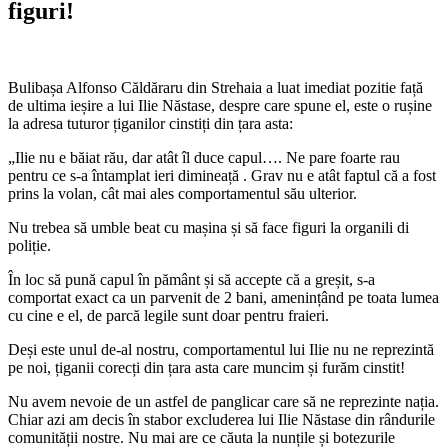
figuri!
Bulibașa Alfonso Căldăraru din Strehaia a luat imediat pozitie față
de ultima ieșire a lui Ilie Năstase, despre care spune el, este o rușine
la adresa tuturor țiganilor cinstiți din țara asta:
„Ilie nu e băiat rău, dar atât îl duce capul…. Ne pare foarte rau
pentru ce s-a întamplat ieri dimineață . Grav nu e atât faptul că a fost
prins la volan, cât mai ales comportamentul său ulterior.
Nu trebea să umble beat cu mașina și să face figuri la organili di
poliție.
În loc să pună capul în pământ și să accepte că a greșit, s-a
comportat exact ca un parvenit de 2 bani, amenințând pe toata lumea
cu cine e el, de parcă legile sunt doar pentru fraieri.
Deși este unul de-al nostru, comportamentul lui Ilie nu ne reprezintă
pe noi, țiganii corecți din țara asta care muncim și furăm cinstit!
Nu avem nevoie de un astfel de panglicar care să ne reprezinte nația.
Chiar azi am decis în stabor excluderea lui Ilie Năstase din rândurile
comunității nostre. Nu mai are ce căuta la nunțile și botezurile