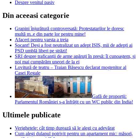
Despre venitul pasiv
Din aceeasi categorie
Grapini înjurătură controversată: Protestatarilor le doresc
multă m..e din parte lor pentru mine!
Afaceri pentru varsta a treia
Șocant! Deși a fost neutralizat un adept ISIS, mii de adepți ai
PSD umblă liberi pe străzi!
SRI despre traficanții de arme apăruți în presă: îi cunoaștem, și
noi mai cumpărăm uneori de la ei
Lovitură de teatru – Traian Băsescu declarat moștenitor al
Casei Regale
Gafă de proporții:
Parlamentul României s-a înfrățit cu un WC public din India!
Ultimele publicate
Verighetele: cât timp durează să le alegi cu adevărat
Cum alegi dulapul potrivit pentru un apartament mic: măsori,