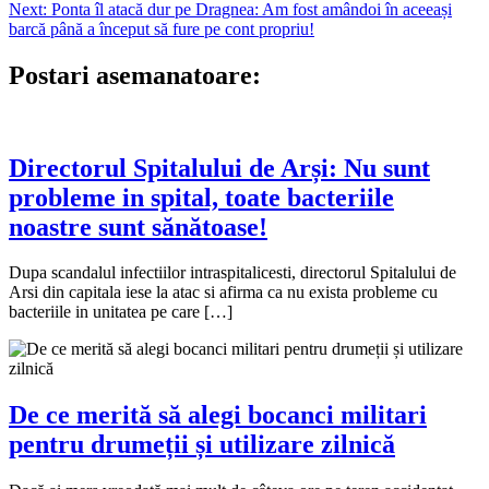
în
Next:
Ponta îl atacă dur pe Dragnea: Am fost amândoi în aceeași
articole
barcă până a început să fure pe cont propriu!
Postari asemanatoare:
Directorul Spitalului de Arși: Nu sunt
probleme in spital, toate bacteriile
noastre sunt sănătoase!
Dupa scandalul infectiilor intraspitalicesti, directorul Spitalului de
Arsi din capitala iese la atac si afirma ca nu exista probleme cu
bacteriile in unitatea pe care […]
De ce merită să alegi bocanci militari
pentru drumeții și utilizare zilnică