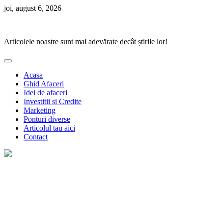
Skip
joi, august 6, 2026
to
Ponturi Fierbinți
content
Articolele noastre sunt mai adevărate decât știrile lor!
Acasa
Ghid Afaceri
Idei de afaceri
Investitii si Credite
Marketing
Ponturi diverse
Articolul tau aici
Contact