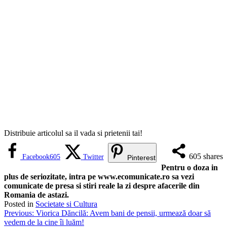
Distribuie articolul sa il vada si prietenii tai!
605
shares
Facebook
605
Twitter
Pinterest
Pentru o doza in
plus de seriozitate, intra pe www.ecomunicate.ro sa vezi
comunicate de presa si stiri reale la zi despre afacerile din
Romania de astazi.
Posted in
Societate si Cultura
Navigare
Previous:
Viorica Dăncilă: Avem bani de pensii, urmează doar să
vedem de la cine îi luăm!