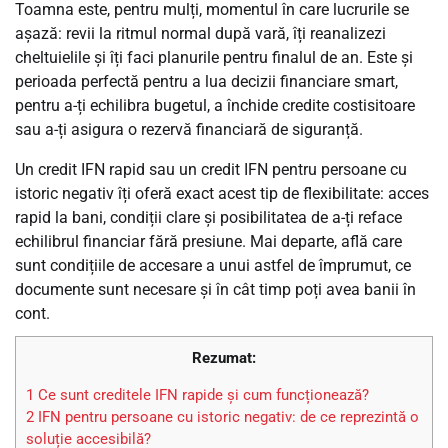
Toamna este, pentru mulți, momentul în care lucrurile se
așază: revii la ritmul normal după vară, îți reanalizezi
cheltuielile și îți faci planurile pentru finalul de an. Este și
perioada perfectă pentru a lua decizii financiare smart,
pentru a-ți echilibra bugetul, a închide credite costisitoare
sau a-ți asigura o rezervă financiară de siguranță.
Un credit IFN rapid sau un credit IFN pentru persoane cu
istoric negativ îți oferă exact acest tip de flexibilitate: acces
rapid la bani, condiții clare și posibilitatea de a-ți reface
echilibrul financiar fără presiune. Mai departe, află care
sunt condițiile de accesare a unui astfel de împrumut, ce
documente sunt necesare și în cât timp poți avea banii în
cont.
Rezumat:
1
Ce sunt creditele IFN rapide și cum funcționează?
2
IFN pentru persoane cu istoric negativ: de ce reprezintă o
soluție accesibilă?