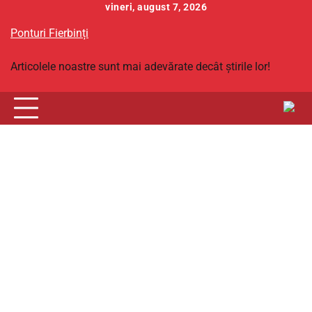
Skip
vineri, august 7, 2026
to
Ponturi Fierbinți
content
Articolele noastre sunt mai adevărate decât știrile lor!