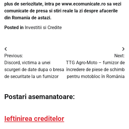
plus de seriozitate, intra pe www.ecomunicate.ro sa vezi
comunicate de presa si stiri reale la zi despre afacerile
din Romania de astazi.
Posted in
Investitii si Credite
Navigare
Previous:
Next:
în
Discord, victima a unei
TTG Agro-Moto – furnizor de
scurgeri de date dupa o bresa
încredere de piese de schimb
articole
de securitate la un furnizor
pentru motobloc în România
Postari asemanatoare:
Ieftinirea creditelor