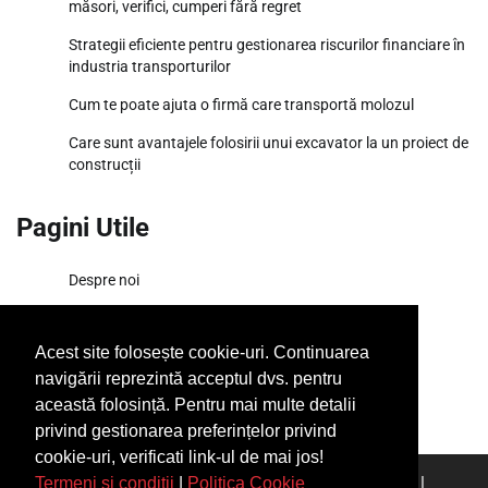
măsori, verifici, cumperi fără regret
Strategii eficiente pentru gestionarea riscurilor financiare în
industria transporturilor
Cum te poate ajuta o firmă care transportă molozul
Care sunt avantajele folosirii unui excavator la un proiect de
construcții
Pagini Utile
Despre noi
Termeni si conditii
Acest site folosește cookie-uri. Continuarea
SiteMap
navigării reprezintă acceptul dvs. pentru
această folosință. Pentru mai multe detalii
privind gestionarea preferințelor privind
cookie-uri, verificati link-ul de mai jos!
Copyright © 2026
Ponturi Fierbinți
|
Articolul tau aici
|
Termeni si conditii
|
Politica Cookie