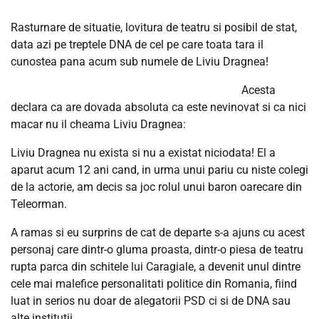
Rasturnare de situatie, lovitura de teatru si posibil de stat,
data azi pe treptele DNA de cel pe care toata tara il
cunostea pana acum sub numele de Liviu Dragnea!
Acesta
declara ca are dovada absoluta ca este nevinovat si ca nici
macar nu il cheama Liviu Dragnea:
Liviu Dragnea nu exista si nu a existat niciodata! El a
aparut acum 12 ani cand, in urma unui pariu cu niste colegi
de la actorie, am decis sa joc rolul unui baron oarecare din
Teleorman.
A ramas si eu surprins de cat de departe s-a ajuns cu acest
personaj care dintr-o gluma proasta, dintr-o piesa de teatru
rupta parca din schitele lui Caragiale, a devenit unul dintre
cele mai malefice personalitati politice din Romania, fiind
luat in serios nu doar de alegatorii PSD ci si de DNA sau
alte institutii.