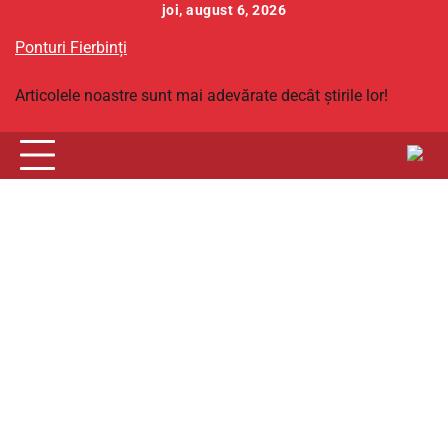
Skip
joi, august 6, 2026
to
Ponturi Fierbinți
content
Articolele noastre sunt mai adevărate decât știrile lor!