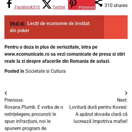
310
shares
Facebook
310
Twitter
Pinterest
Vezi si:
Lecții de economie de învățat
din poker
Pentru o doza in plus de seriozitate, intra pe
www.ecomunicate.ro sa vezi comunicate de presa si stiri
reale la zi despre afacerile din Romania de astazi.
Posted in
Societate si Cultura
Navigare
Previous:
Next:
în
Rovana Plumb: E vorba de o
Lovitură dură pentru Kovesi:
neînțelegere, procurorii le
A apărut dovada clară că
articole
spun infracțiuni, noi le
lucrează împotriva mafiei!
spunem program de