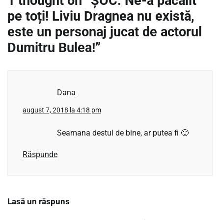
1 thought on “
ȘOC: Ne-a păcălit
pe toți! Liviu Dragnea nu există,
este un personaj jucat de actorul
Dumitru Bulea!
”
Dana
august 7, 2018 la 4:18 pm
Seamana destul de bine, ar putea fi 🙂
Răspunde
Lasă un răspuns