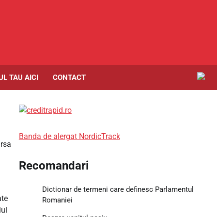
L TAU AICI
CONTACT
Banda de alergat NordicTrack
ursa
Recomandari
Dictionar de termeni care definesc Parlamentul
ate
Romaniei
iul