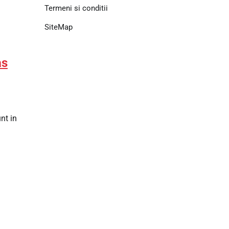
Termeni si conditii
SiteMap
as
n
nt in