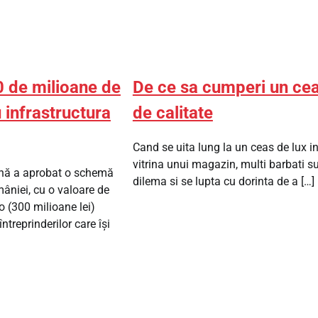
0 de milioane de
De ce sa cumperi un ce
 infrastructura
de calitate
Cand se uita lung la un ceas de lux i
vitrina unui magazin, multi barbati su
nă a aprobat o schemă
dilema si se lupta cu dorinta de a […]
âniei, cu o valoare de
o (300 milioane lei)
întreprinderilor care îşi