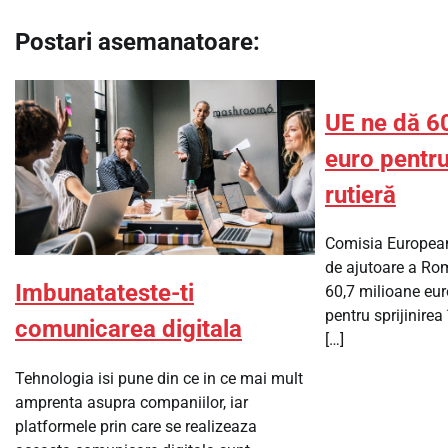
în
Postari asemanatoare:
articole
UE ne dă 6
euro pentru
rutieră
Comisia Europea
de ajutoare a Rom
Imbunatateste-ti
60,7 milioane eur
pentru sprijinirea 
comunicarea digitala
[…]
Tehnologia isi pune din ce in ce mai mult
amprenta asupra companiilor, iar
platformele prin care se realizeaza