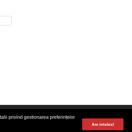
erbinti.com
alii privind gestionarea preferințelor
Am inteles!