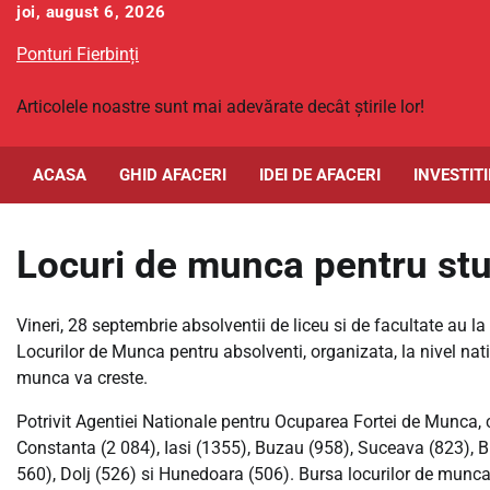
Skip
joi, august 6, 2026
to
Ponturi Fierbinți
content
Articolele noastre sunt mai adevărate decât știrile lor!
ACASA
GHID AFACERI
IDEI DE AFACERI
INVESTITI
Locuri de munca pentru stu
Vineri, 28 septembrie absolventii de liceu si de facultate au la
Locurilor de Munca pentru absolventi, organizata, la nivel nat
munca va creste.
Potrivit Agentiei Nationale pentru Ocuparea Fortei de Munca, 
Constanta (2 084), Iasi (1355), Buzau (958), Suceava (823), Br
560), Dolj (526) si Hunedoara (506). Bursa locurilor de munca v