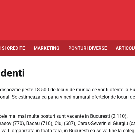
I SI CREDITE
MARKETING
PONTURI DIVERSE
ARTICOLU
denti
 dispozitie peste 18 500 de locuri de munca ce vor fi oferite la B
ional. Se estimeaza ca pana vineri numarul ofertelor de locuri de
cele mai mai multe posturi sunt vacante in Bucuresti (2 110),
asov (770), Bacau (710), Cluj (687), Caras-Severin si Giurgiu (c
a fi organizata in toata tara, in Bucuresti ea se va tine la coleg