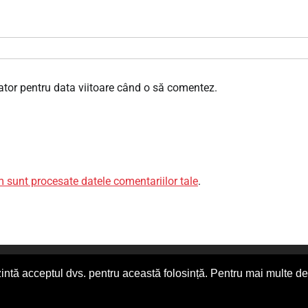
ator pentru data viitoare când o să comentez.
 sunt procesate datele comentariilor tale
.
t © 2026
Ponturi Fierbinți
|
Articolul tau aici
| admin [@] ponturifi
intă acceptul dvs. pentru această folosință. Pentru mai multe det
zante si umor autentic romanesc