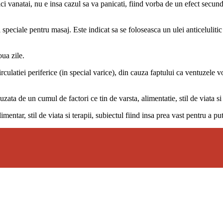
i vanatai, nu e insa cazul sa va panicati, fiind vorba de un efect secund
peciale pentru masaj. Este indicat sa se foloseasca un ulei anticelulitic s
ua zile.
circulatiei periferice (in special varice), din cauza faptului ca ventuzele 
auzata de un cumul de factori ce tin de varsta, alimentatie, stil de viata s
entar, stil de viata si terapii, subiectul fiind insa prea vast pentru a put