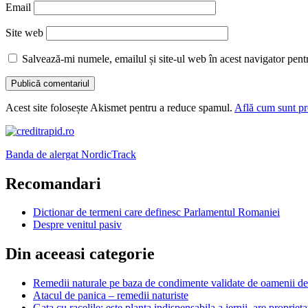
Email
Site web
Salvează-mi numele, emailul și site-ul web în acest navigator pent
Acest site folosește Akismet pentru a reduce spamul.
Află cum sunt pro
Banda de alergat NordicTrack
Recomandari
Dictionar de termeni care definesc Parlamentul Romaniei
Despre venitul pasiv
Din aceeasi categorie
Remedii naturale pe baza de condimente validate de oamenii de 
Atacul de panica – remedii naturiste
Gata cu racelile: este planta indispensabila a iernii, are proprieta