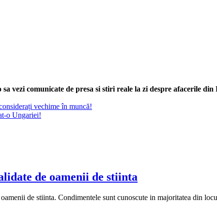
sa vezi comunicate de presa si stiri reale la zi despre afacerile di
i considerați vechime în muncă!
t-o Ungariei!
lidate de oamenii de stiinta
menii de stiinta. Condimentele sunt cunoscute in majoritatea din locuin