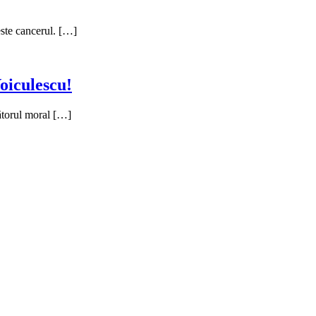
este cancerul. […]
oiculescu!
gătorul moral […]