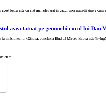
ar acest lucru este cu atat mai adevarat in cazul unor maladii grave cum 
stul avea tatuat pe genunchi curul lui Dan V
ara la emisiunea lui Gândea, concluzia fiind că Mircea Badea este învin
ate cu
*