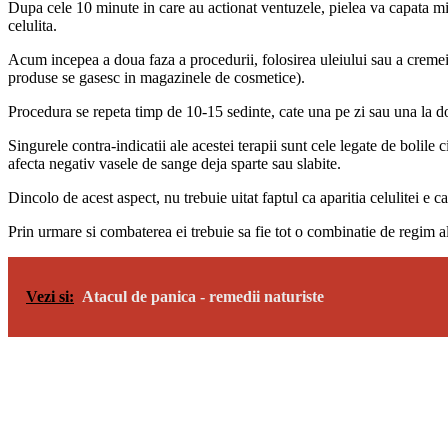
Dupa cele 10 minute in care au actionat ventuzele, pielea va capata mic
celulita.
Acum incepea a doua faza a procedurii, folosirea uleiului sau a cremei s
produse se gasesc in magazinele de cosmetice).
Procedura se repeta timp de 10-15 sedinte, cate una pe zi sau una la do
Singurele contra-indicatii ale acestei terapii sunt cele legate de bolile 
afecta negativ vasele de sange deja sparte sau slabite.
Dincolo de acest aspect, nu trebuie uitat faptul ca aparitia celulitei e c
Prin urmare si combaterea ei trebuie sa fie tot o combinatie de regim alim
Vezi si:
Atacul de panica - remedii naturiste