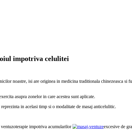
iul impotriva celulitei
cilor noastre, isi are originea in medicina traditionala chinezeasca si fu
xercita asupra zonelor in care acestea sunt aplicate.
 reprezinta in acelasi timp si o modalitate de masaj anticelulitic.
de ventuzoterapie impotriva acumularilor
excesive de gr