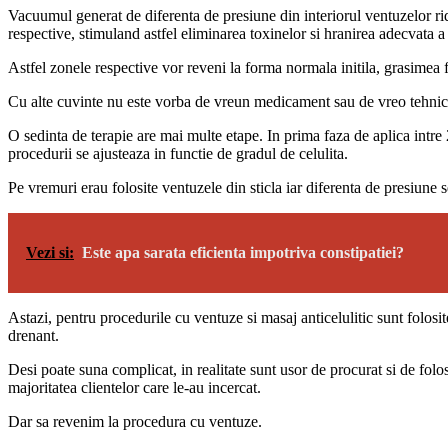
Vacuumul generat de diferenta de presiune din interiorul ventuzelor ridi
respective, stimuland astfel eliminarea toxinelor si hranirea adecvata a t
Astfel zonele respective vor reveni la forma normala initila, grasimea fi
Cu alte cuvinte nu este vorba de vreun medicament sau de vreo tehnica 
O sedinta de terapie are mai multe etape. In prima faza de aplica intre 
procedurii se ajusteaza in functie de gradul de celulita.
Pe vremuri erau folosite ventuzele din sticla iar diferenta de presiune s
Vezi si:
Este apa sarata eficienta impotriva constipatiei?
Astazi, pentru procedurile cu ventuze si masaj anticelulitic sunt folosit
drenant.
Desi poate suna complicat, in realitate sunt usor de procurat si de fol
majoritatea clientelor care le-au incercat.
Dar sa revenim la procedura cu ventuze.