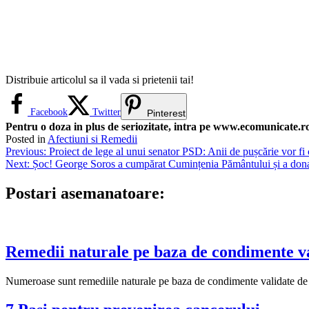
Distribuie articolul sa il vada si prietenii tai!
Facebook
Twitter
Pinterest
Pentru o doza in plus de seriozitate, intra pe www.ecomunicate.ro 
Posted in
Afectiuni si Remedii
Navigare
Previous:
Proiect de lege al unui senator PSD: Anii de pușcărie vor f
Next:
Șoc! George Soros a cumpărat Cumințenia Pământului și a dona
în
articole
Postari asemanatoare:
Remedii naturale pe baza de condimente va
Numeroase sunt remediile naturale pe baza de condimente validate de oa