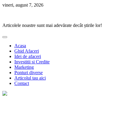
Skip
vineri, august 7, 2026
to
Ponturi Fierbinți
content
Articolele noastre sunt mai adevărate decât știrile lor!
Acasa
Ghid Afaceri
Idei de afaceri
Investitii si Credite
Marketing
Ponturi diverse
Articolul tau aici
Contact