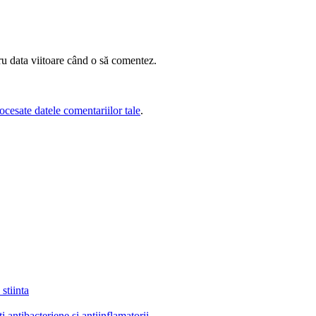
ru data viitoare când o să comentez.
cesate datele comentariilor tale
.
stiinta
ti antibacteriene si antiinflamatorii