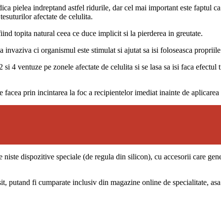
ca pielea indreptand astfel ridurile, dar cel mai important este faptul c
esuturilor afectate de celulita.
ind topita natural ceea ce duce implicit si la pierderea in greutate.
invaziva ci organismul este stimulat si ajutat sa isi foloseasca propriil
2 si 4 ventuze pe zonele afectate de celulita si se lasa sa isi faca efect
e facea prin incintarea la foc a recipientelor imediat inainte de aplicare
e niste dispozitive speciale (de regula din silicon), cu accesorii care gene
osit, putand fi cumparate inclusiv din magazine online de specialitate, a