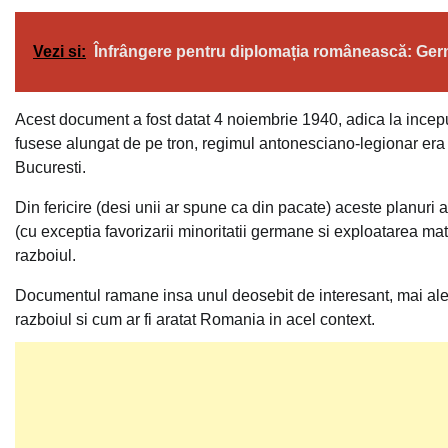
Vezi si:
Înfrângere pentru diplomația românească: Germ
Acest document a fost datat 4 noiembrie 1940, adica la inceput
fusese alungat de pe tron, regimul antonesciano-legionar era i
Bucuresti.
Din fericire (desi unii ar spune ca din pacate) aceste planuri
(cu exceptia favorizarii minoritatii germane si exploatarea mate
razboiul.
Documentul ramane insa unul deosebit de interesant, mai ales pe
razboiul si cum ar fi aratat Romania in acel context.