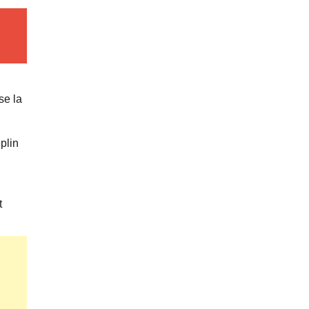
se la
plin
t