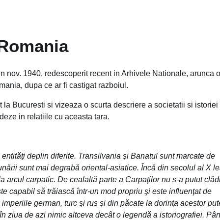
u Romania
 nov. 1940, redescoperit recent in Arhivele
Nationale, arunca 
ania, dupa ce ar fi castigat razboiul.
 Bucuresti si vizeaza o scurta descriere a societatii si istoriei
ze in relatiile cu aceasta tara.
ntităţi deplin diferite. Transilvania şi Banatul sunt marcate de
nării sunt mai degrabă oriental-asiatice. Încă din secolul al X l
 arcul carpatic. De cealaltă parte a Carpaţilor nu s-a putut clăd
e capabil să trăiască într-un mod propriu şi este influenţat de
mperiile german, turc şi rus şi din păcate la dorinţa acestor put
n ziua de azi nimic altceva decât o legendă a istoriografiei. Pân