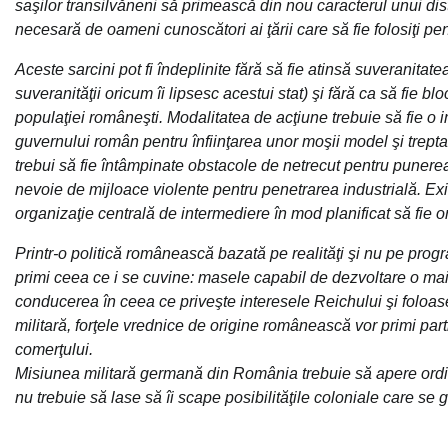
saşilor transilvăneni să primească din nou caracterul unui d
necesară de oameni cunoscători ai ţării care să fie folosiţi pe
Aceste sarcini pot fi îndeplinite fără să fie atinsă suveranitat
suveranităţii oricum îi lipsesc acestui stat) şi fără ca să fie bl
populaţiei româneşti. Modalitatea de acţiune trebuie să fie o im
guvernului român pentru înfiinţarea unor moşii model şi trept
trebui să fie întâmpinate obstacole de netrecut pentru punere
nevoie de mijloace violente pentru penetrarea industrială. Exis
organizaţie centrală de intermediere în mod planificat să fie 
Printr-o politică românească bazată pe realităţi şi nu pe progra
primi ceea ce i se cuvine: masele capabil de dezvoltare o m
conducerea în ceea ce priveşte interesele Reichului şi foloasel
militară, forţele vrednice de origine românească vor primi par
comerţului.
Misiunea militară germană din România trebuie să apere ordin
nu trebuie să lase să îi scape posibilităţile coloniale care se 