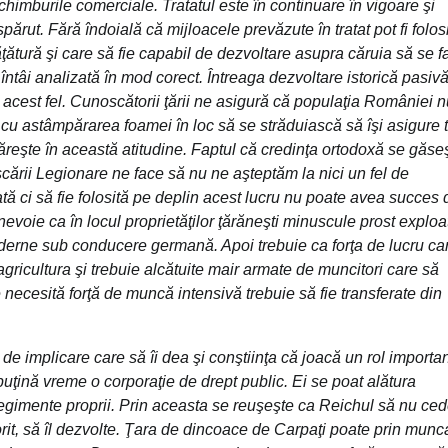
schimburile comerciale. Tratatul este în continuare în vigoare şi
părut. Fără îndoială că mijloacele prevăzute în tratat pot fi folos
ţătură şi care să fie capabil de dezvoltare asupra căruia să se f
întâi analizată în mod corect. Întreaga dezvoltare istorică pasiv
acest fel. Cunoscătorii ţării ne asigură că populaţia României n
cu astâmpărarea foamei în loc să se străduiască să îşi asigure 
tăreşte în această atitudine. Faptul că credinţa ortodoxă se găse
şcării Legionare ne face să nu ne aşteptăm la nici un fel de
 ci să fie folosită pe deplin acest lucru nu poate avea succes 
nevoie ca în locul proprietăţilor ţărăneşti minuscule prost exploa
derne sub conducere germană. Apoi trebuie ca forţa de lucru ca
ricultura şi trebuie alcătuite mair armate de muncitori care să
 necesită forţă de muncă intensivă trebuie să fie transferate din
e implicare care să îi dea şi conştiinţa că joacă un rol importan
ţină vreme o corporaţie de drept public. Ei se poat alătura
în regimente proprii. Prin aceasta se reuşeşte ca Reichul să nu ce
orit, să îl dezvolte. Ţara de dincoace de Carpaţi poate prin munc