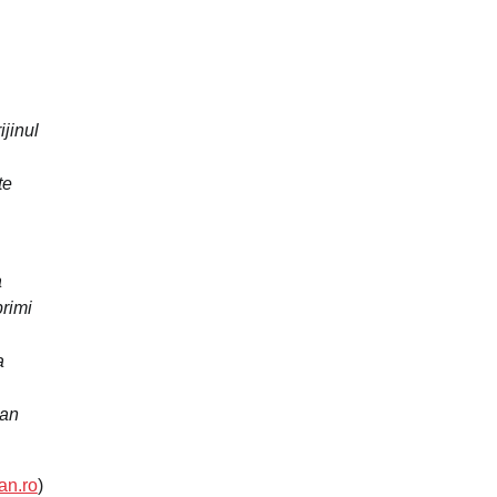
ijinul
te
a
primi
a
man
an.ro
)