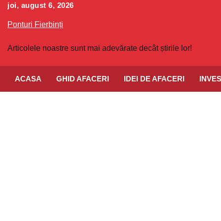
Skip
joi, august 6, 2026
to
Ponturi Fierbinți
content
Articolele noastre sunt mai adevărate decât știrile lor!
ACASA
GHID AFACERI
IDEI DE AFACERI
INVES