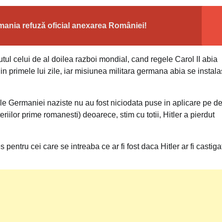
ania refuză oficial anexarea României!
ul celui de al doilea razboi mondial, cand regele Carol II abia
n primele lui zile, iar misiunea militara germana abia se instala
 ale Germaniei naziste nu au fost niciodata puse in aplicare pe de
riilor prime romanesti) deoarece, stim cu totii, Hitler a pierdut
ntru cei care se intreaba ce ar fi fost daca Hitler ar fi castiga