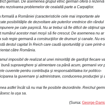
istrict german. De asemenea grupul etnic german oferă o rezervă
ntru rezolvarea problemelor de cealaltă parte a Carpaţilor.
ea formală a României (caracteristicile cele mai importante ale
ocate posibilităţile de dezvoltare ale puterilor vrednice din rândul
punere pe cale paşnică. Nu ar trebui să fie dificil de obţinut spr
at numărul acestor mari moşii să fie crescut. De asemenea nu ar
a sub regie germană a construcţiilor de drumuri şi canale. Nu es
tă destul capital în Reich care caută oportunităţi şi care printr-o
orientat către România.
mul imposibil de realizat al unei minorităţi de gardişti fiecare v
ai bună supraveghere şi alimentare ca până acum, germanii vor 
e cuvenite pentru contribuţia şi responsabilitatea lor politico-
ticiparea la guvernare şi administrare, conducerea producţiei şi 
ea astfel încât să nu mai fie posibile dezordinile. Reichul ger
găsesc la uşa sa.
(Sursa:
George-Dami