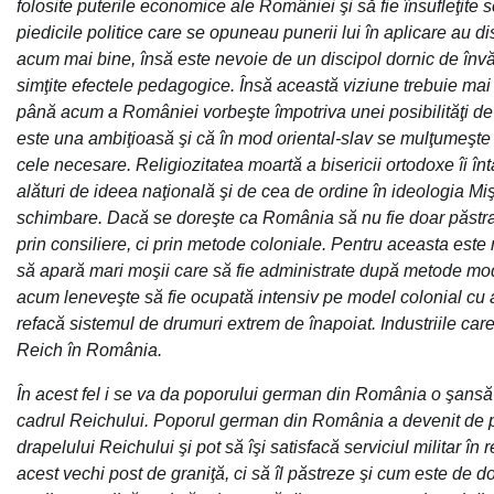
folosite puterile economice ale României şi să fie însufleţite 
piedicile politice care se opuneau punerii lui în aplicare au dis
acum mai bine, însă este nevoie de un discipol dornic de învă
simţite efectele pedagogice. Însă această viziune trebuie mai 
până acum a României vorbeşte împotriva unei posibilităţi de 
este una ambiţioasă şi că în mod oriental-slav se mulţumeşte 
cele necesare. Religiozitatea moartă a bisericii ortodoxe îi în
alături de ideea naţională şi de cea de ordine în ideologia Mi
schimbare. Dacă se doreşte ca România să nu fie doar păstrată
prin consiliere, ci prin metode coloniale. Pentru aceasta este 
să apară mari moşii care să fie administrate după metode mo
acum leneveşte să fie ocupată intensiv pe model colonial cu ag
refacă sistemul de drumuri extrem de înapoiat. Industriile care
Reich în România.
În acest fel i se va da poporului german din România o şansă d
cadrul Reichului. Poporul german din România a devenit de pu
drapelului Reichului şi pot să îşi satisfacă serviciul militar 
acest vechi post de graniţă, ci să îl păstreze şi cum este de d