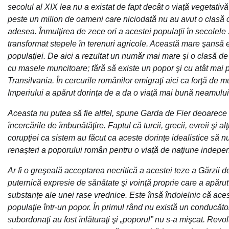
secolul al XIX lea nu a existat de fapt decât o viaţă vegetativ
peste un milion de oameni care niciodată nu au avut o clasă c
adesea. Înmulţirea de zece ori a acestei populaţii în secolele 
transformat stepele în terenuri agricole. Această mare şansă eco
populaţiei. De aici a rezultat un număr mai mare şi o clasă de
cu masele muncitoare; fără să existe un popor şi cu atât mai p
Transilvania. În cercurile românilor emigraţi aici ca forţă de 
Imperiului a apărut dorinţa de a da o viaţă mai bună neamului 
Aceasta nu putea să fie altfel, spune Garda de Fier deoarece 
încercările de îmbunătăţire. Faptul că turcii, grecii, evreii şi al
corupţiei ca sistem au făcut ca aceste dorinţe idealistice să n
renaşteri a poporului român pentru o viaţă de naţiune indepe
Ar fi o greşeală acceptarea necritică a acestei teze a Gărzii
puternică expresie de sănătate şi voinţă proprie care a apărut
substanţe ale unei rase vrednice. Este însă îndoielnic că aces
populaţie într-un popor. În primul rând nu există un conducă
subordonaţi au fost înlăturaţi şi „poporul” nu s-a mişcat. Revo