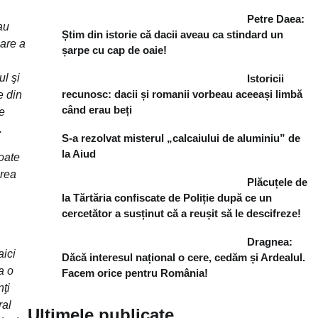
Petre Daea:
au
Știm din istorie că dacii aveau ca stindard un
care a
șarpe cu cap de oaie!
ul şi
Istoricii
recunosc: dacii și romanii vorbeau aceeași limbă
e din
când erau beți
le
.
S-a rezolvat misterul „calcaiului de aluminiu” de
la Aiud
toate
area
Plăcuțele de
la Tărtăria confiscate de Poliție după ce un
cercetător a susținut că a reușit să le descifreze!
Dragnea:
aici
Dăcă interesul național o cere, cedăm și Ardealul.
a o
Facem orice pentru România!
ţi
ral
Ultimele publicate