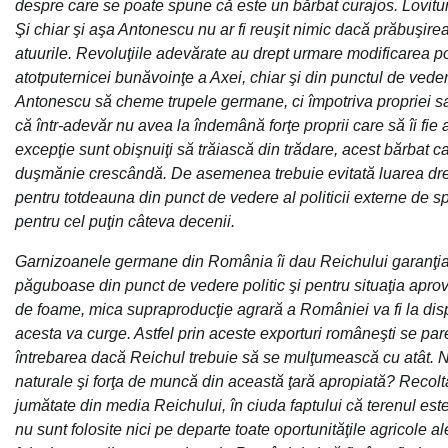
despre care se poate spune că este un bărbat curajos. Lovitura 
Şi chiar şi aşa Antonescu nu ar fi reuşit nimic dacă prăbuşirea 
atuurile. Revoluţiile adevărate au drept urmare modificarea p
atotputernicei bunăvoinţe a Axei, chiar şi din punctul de vedere
Antonescu să cheme trupele germane, ci împotriva propriei sale
că într-adevăr nu avea la îndemână forţe proprii care să îi fie ală
excepţie sunt obişnuiţi să trăiască din trădare, acest bărbat c
duşmănie crescândă. De asemenea trebuie evitată luarea drep
pentru totdeauna din punct de vedere al politicii externe de spr
pentru cel puţin câteva decenii.
Garnizoanele germane din România îi dau Reichului garanţia că
păguboase din punct de vedere politic şi pentru situaţia aprov
de foame, mica supraproducţie agrară a României va fi la disp
acesta va curge. Astfel prin aceste exporturi româneşti se par
întrebarea dacă Reichul trebuie să se mulţumească cu atât. Nu
naturale şi forţa de muncă din această ţară apropiată? Recol
jumătate din media Reichului, în ciuda faptului că terenul e
nu sunt folosite nici pe departe toate oportunităţile agricole 