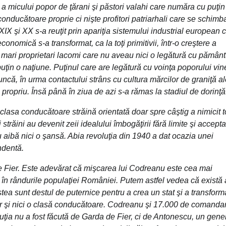
ă a micului popor de ţărani şi păstori valahi care număra cu puţin
onducătoare proprie ci nişte profitori patriarhali care se schimb
XIX şi XX s-a reuţit prin apariţia sistemului industrial european 
nomică s-a transformat, ca la toţi primitivii, într-o creştere a
 mari proprietari lacomi care nu aveau nici o legătură cu pământ
uţin o naţiune. Puţinul care are legătură cu voinţa poporului vin
muncă, în urma contactului strâns cu cultura mărcilor de graniţă a
propriu. Însă până în ziua de azi s-a rămas la stadiul de dorinţă
clasa conducătoare străină orientată doar spre câştig a nimicit 
ţi străini au devenit zeii idealului îmbogăţirii fără limite şi accept
u aibă nici o şansă. Abia revoluţia din 1940 a dat ocazia unei
ndentă.
 de Fier. Este adevărat că mişcarea lui Codreanu este cea mai
 în rândurile populaţiei României. Putem astfel vedea că există 
tea sunt destul de puternice pentru a crea un stat şi a transform
tor şi nici o clasă conducătoare. Codreanu şi 17.000 de comandan
luţia nu a fost făcută de Garda de Fier, ci de Antonescu, un gene