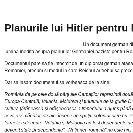
Planurile lui Hitler pentr
Un document german din
lumina inedita asupra planurilor Germaniei naziste pentru Rom
Documentul pare sa fie intocmit de un diplomat german atasat la
Romaniei, precum si modul in care Reichul ar trebui sa procede
Dar sa lasam documentul sa vorbeasca de la sine:
România de pe cele două părţi ale Carpaţilor reprezintă două e
Europa Centrală; Valahia, Moldova şi ţinuturile de la gurile Du
cultura ţărănească şi orăşenească a Imperiului a ajuns până la
ceva asemănător, de aici începe un spaţiu colonial care nu est
formele exterioare. Valahia şi Moldova au fost dependente de i
devenit state „independente”. „Naţiunea română” nu este nici î