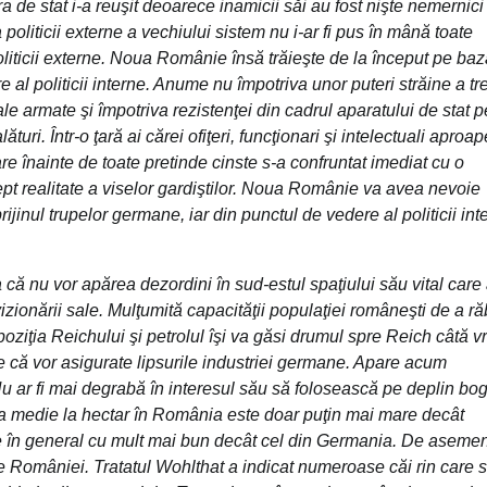
de stat i-a reuşit deoarece inamicii săi au fost nişte nemernici 
politicii externe a vechiului sistem nu i-ar fi pus în mână toate
oliticii externe. Noua Românie însă trăieşte de la început pe ba
 al politicii interne. Anume nu împotriva unor puteri străine a tr
 armate şi împotriva rezistenţei din cadrul aparatului de stat p
turi. Într-o ţară ai cărei ofiţeri, funcţionari şi intelectuali aproap
are înainte de toate pretinde cinste s-a confruntat imediat cu o
t realitate a viselor gardiştilor. Noua Românie va avea nevoie
ijinul trupelor germane, iar din punctul de vedere al politicii int
 nu vor apărea dezordini în sud-estul spaţiului său vital care a
izionării sale. Mulţumită capacităţii populaţiei româneşti de a r
oziţia Reichului şi petrolul îşi va găsi drumul spre Reich câtă 
e că vor asigurate lipsurile industriei germane. Apare acum
 ar fi mai degrabă în interesul său să folosească pe deplin bogă
ta medie la hectar în România este doar puţin mai mare decât
ste în general cu mult mai bun decât cel din Germania. De aseme
ale României. Tratatul Wohlthat a indicat numeroase căi rin care s