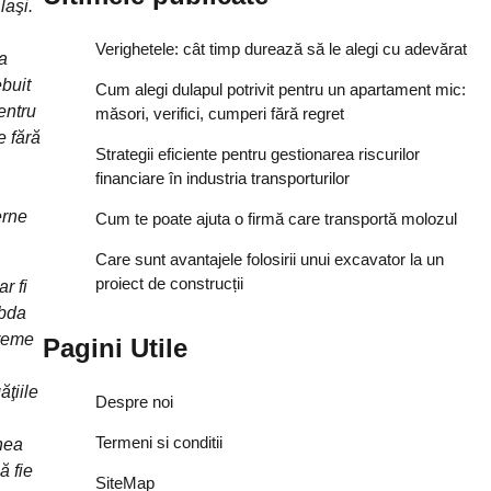
laşi.
Verighetele: cât timp durează să le alegi cu adevărat
za
ebuit
Cum alegi dulapul potrivit pentru un apartament mic:
entru
măsori, verifici, cumperi fără regret
e fără
Strategii eficiente pentru gestionarea riscurilor
financiare în industria transporturilor
erne
Cum te poate ajuta o firmă care transportă molozul
Care sunt avantajele folosirii unui excavator la un
proiect de construcții
r fi
ăbda
vreme
Pagini Utile
ţiile
Despre noi
Termeni si conditii
nea
ă fie
SiteMap