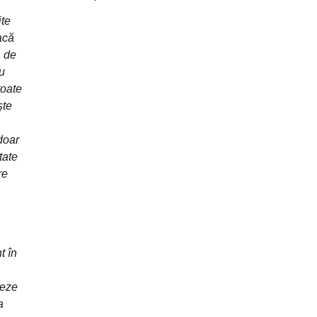
ite
acă
ă de
u
toate
şte
doar
tate
re
t în
deze
a