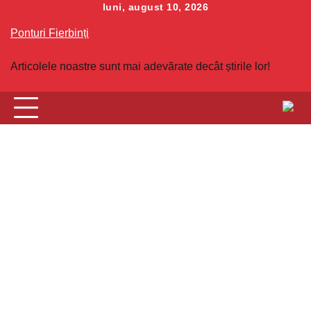
Skip
luni, august 10, 2026
to
Ponturi Fierbinți
content
Articolele noastre sunt mai adevărate decât știrile lor!