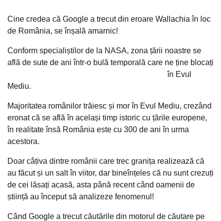
Cine credea că Google a trecut din eroare Wallachia în loc
de România, se înșală amarnic!
Conform specialiștilor de la NASA, zona țării noastre se
află de sute de ani într-o bulă temporală care ne ține blocați
în Evul
Mediu.
Majoritatea românilor trăiesc și mor în Evul Mediu, crezând
eronat că se află în același timp istoric cu țările europene,
în realitate însă România este cu 300 de ani în urma
acestora.
Doar câțiva dintre românii care trec granița realizează că
au făcut și un salt în viitor, dar bineînțeles că nu sunt crezuți
de cei lăsați acasă, asta până recent când oamenii de
știință au început să analizeze fenomenul!
Când Google a trecut căutările din motorul de căutare pe