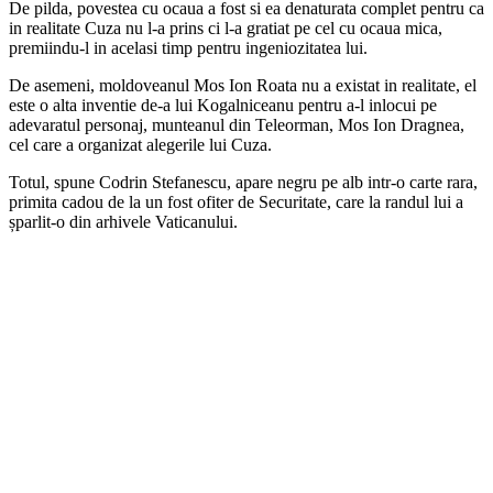
De pilda, povestea cu ocaua a fost si ea denaturata complet pentru ca
in realitate Cuza nu l-a prins ci l-a gratiat pe cel cu ocaua mica,
premiindu-l in acelasi timp pentru ingeniozitatea lui.
De asemeni, moldoveanul Mos Ion Roata nu a existat in realitate, el
este o alta inventie de-a lui Kogalniceanu pentru a-l inlocui pe
adevaratul personaj, munteanul din Teleorman, Mos Ion Dragnea,
cel care a organizat alegerile lui Cuza.
Totul, spune Codrin Stefanescu, apare negru pe alb intr-o carte rara,
primita cadou de la un fost ofiter de Securitate, care la randul lui a
șparlit-o din arhivele Vaticanului.