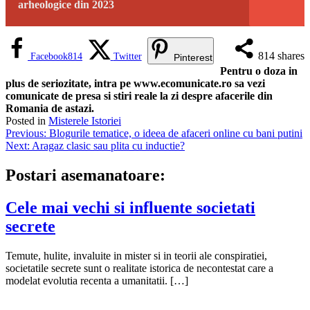
arheologice din 2023
814
shares
Facebook
814
Twitter
Pinterest
Pentru o doza in
plus de seriozitate, intra pe www.ecomunicate.ro sa vezi
comunicate de presa si stiri reale la zi despre afacerile din
Romania de astazi.
Posted in
Misterele Istoriei
Navigare
Previous:
Blogurile tematice, o ideea de afaceri online cu bani putini
Next:
Aragaz clasic sau plita cu inductie?
în
articole
Postari asemanatoare:
Cele mai vechi si influente societati
secrete
Temute, hulite, invaluite in mister si in teorii ale conspiratiei,
societatile secrete sunt o realitate istorica de necontestat care a
modelat evolutia recenta a umanitatii. […]