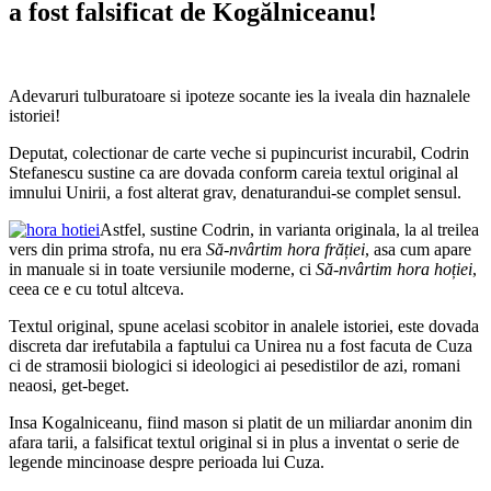
a fost falsificat de Kogălniceanu!
Adevaruri tulburatoare si ipoteze socante ies la iveala din haznalele
istoriei!
Deputat, colectionar de carte veche si pupincurist incurabil, Codrin
Stefanescu sustine ca are dovada conform careia textul original al
imnului Unirii, a fost alterat grav, denaturandui-se complet sensul.
Astfel, sustine Codrin, in varianta originala, la al treilea
vers din prima strofa, nu era
Să-nvârtim hora frăției
, asa cum apare
in manuale si in toate versiunile moderne, ci
Să-nvârtim hora hoției
,
ceea ce e cu totul altceva.
Textul original, spune acelasi scobitor in analele istoriei, este dovada
discreta dar irefutabila a faptului ca Unirea nu a fost facuta de Cuza
ci de stramosii biologici si ideologici ai pesedistilor de azi, romani
neaosi, get-beget.
Insa Kogalniceanu, fiind mason si platit de un miliardar anonim din
afara tarii, a falsificat textul original si in plus a inventat o serie de
legende mincinoase despre perioada lui Cuza.