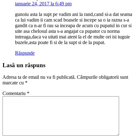
ianuarie 24, 2017 la 6:49 pm
gunoiu asta la supt pe vadim ani la rand,cand si-a dat seama
ca lui vadim ii cam scad boasele si incepe sa o ia razna s-a
gandit ca n-ar fi rau sa inceapa de acum cu pupatul in cur si
uite asa chelosul asta s-a angajat ca pupator cu norma
intreaga,daca va uitati mai atent la el de multe ori isi tuguie
buzele,asta poate fi si de la supt si de la pupat.
Răspunde
Lasă un răspuns
Adresa ta de email nu va fi publicată.
Câmpurile obligatorii sunt
marcate cu
*
Comentariu
*