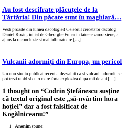
Au fost descifrate plăcuțele de la
Tărtăria! Din păcate sunt în maghiară…
Vesti proaste din lumea dacologiei! Celebrul cercetator dacolog
Daniel Roxin, initiat de Gheorghe Funar in tainele zamolxiene, a
ajuns la o concluzie si mai tulburatoare […]
Vulcanii adormiți din Europa, un pericol
Un nou studiu publicat recent a dezvaluit ca si vulcanii adormiti se
pot trezi rapid si cu o mare forta exploziva dupa mii de ani […]
1 thought on “
Codrin Ștefănescu susține
că textul original este „să-nvârtim hora
hoției” dar a fost falsificat de
Kogălniceanu!
”
Anonim
spune: