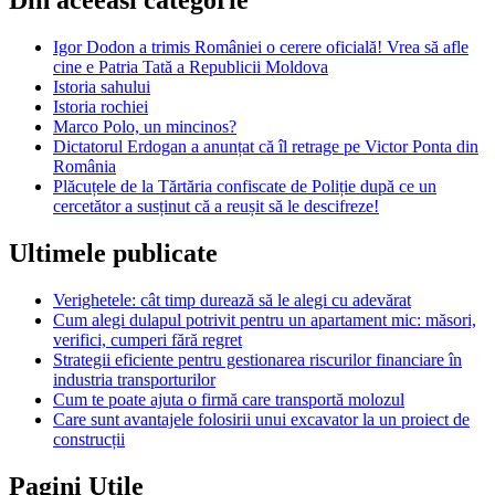
Din aceeasi categorie
Igor Dodon a trimis României o cerere oficială! Vrea să afle
cine e Patria Tată a Republicii Moldova
Istoria sahului
Istoria rochiei
Marco Polo, un mincinos?
Dictatorul Erdogan a anunțat că îl retrage pe Victor Ponta din
România
Plăcuțele de la Tărtăria confiscate de Poliție după ce un
cercetător a susținut că a reușit să le descifreze!
Ultimele publicate
Verighetele: cât timp durează să le alegi cu adevărat
Cum alegi dulapul potrivit pentru un apartament mic: măsori,
verifici, cumperi fără regret
Strategii eficiente pentru gestionarea riscurilor financiare în
industria transporturilor
Cum te poate ajuta o firmă care transportă molozul
Care sunt avantajele folosirii unui excavator la un proiect de
construcții
Pagini Utile