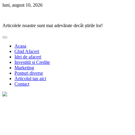
Skip
luni, august 10, 2026
to
Ponturi Fierbinți
content
Articolele noastre sunt mai adevărate decât știrile lor!
Acasa
Ghid Afaceri
Idei de afaceri
Investitii si Credite
Marketing
Ponturi diverse
Articolul tau aici
Contact