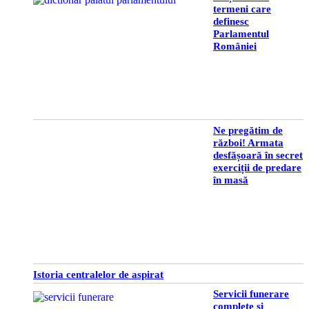
termeni care
definesc
Parlamentul
României
Ne pregătim de
război! Armata
desfășoară în secret
exerciții de predare
în masă
Istoria centralelor de aspirat
Servicii funerare
complete și