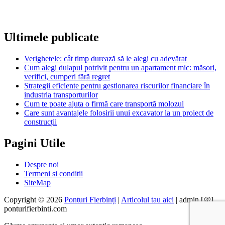
Ultimele publicate
Verighetele: cât timp durează să le alegi cu adevărat
Cum alegi dulapul potrivit pentru un apartament mic: măsori,
verifici, cumperi fără regret
Strategii eficiente pentru gestionarea riscurilor financiare în
industria transporturilor
Cum te poate ajuta o firmă care transportă molozul
Care sunt avantajele folosirii unui excavator la un proiect de
construcții
Pagini Utile
Despre noi
Termeni si conditii
SiteMap
Copyright © 2026
Ponturi Fierbinți
|
Articolul tau aici
| admin [@]
ponturifierbinti.com