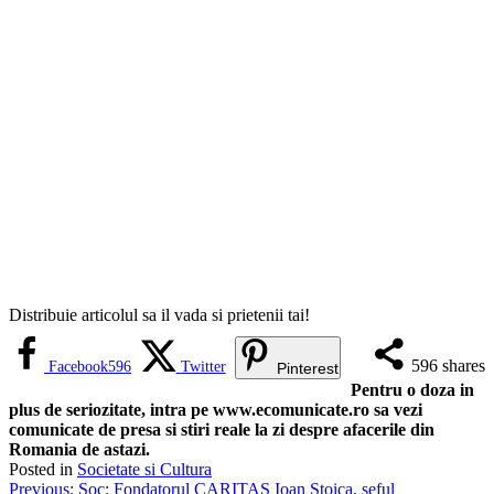
Distribuie articolul sa il vada si prietenii tai!
596
shares
Facebook
596
Twitter
Pinterest
Pentru o doza in
plus de seriozitate, intra pe www.ecomunicate.ro sa vezi
comunicate de presa si stiri reale la zi despre afacerile din
Romania de astazi.
Posted in
Societate si Cultura
Navigare
Previous:
Șoc: Fondatorul CARITAS Ioan Stoica, șeful