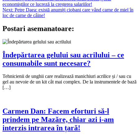
economiștilor ce lucreză la creșterea salariilor!
în
Next:
Petre Daea: există anumiți ciobani care vând carne de miel în
articole
loc de carne de câine!
Postari asemanatoare:
Îndepărtarea gelului sau acrilului – ce
consumabile sunt necesare?
Tehnicienii de unghii care realizează manichiuri acrilice și / sau cu
gel au nevoie de un kit cât mai complex. De la instrumentele de bază
[…]
Carmen Dan: Facem eforturi să-l
prindem pe Mazăre, chiar azi i-am
interzis intrarea în țară!