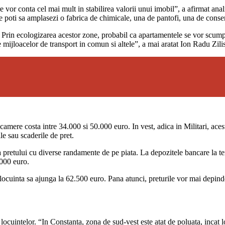
re vor conta cel mai mult in stabilirea valorii unui imobil”, a afirmat a
e poti sa amplasezi o fabrica de chimicale, una de pantofi, una de conse
. Prin ecologizarea acestor zone, probabil ca apartamentele se vor scumpi
ile mijloacelor de transport in comun si altele”, a mai aratat Ion Radu Zili
mere costa intre 34.000 si 50.000 euro. In vest, adica in Militari, ace
le sau scaderile de pret.
ia pretului cu diverse randamente de pe piata. La depozitele bancare la 
000 euro.
ocuinta sa ajunga la 62.500 euro. Pana atunci, preturile vor mai depinde si
 locuintelor. “In Constanta, zona de sud-vest este atat de poluata, incat 