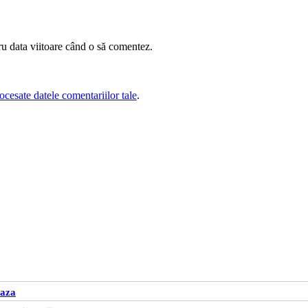
ru data viitoare când o să comentez.
cesate datele comentariilor tale
.
eaza