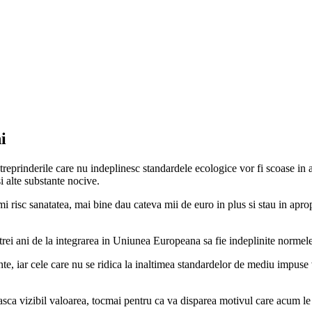
i
prinderile care nu indeplinesc standardele ecologice vor fi scoase in afar
i alte substante nocive.
 risc sanatatea, mai bine dau cateva mii de euro in plus si stau in aprop
rei ani de la integrarea in Uniunea Europeana sa fie indeplinite normele 
te, iar cele care nu se ridica la inaltimea standardelor de mediu impuse
easca vizibil valoarea, tocmai pentru ca va disparea motivul care acum le 