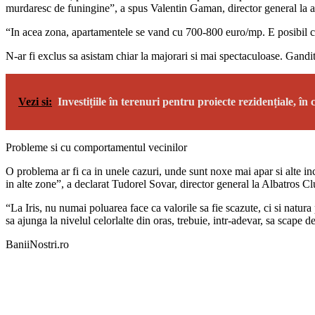
murdaresc de funingine”, a spus Valentin Gaman, director general la a
“In acea zona, apartamentele se vand cu 700-800 euro/mp. E posibil ca 
N-ar fi exclus sa asistam chiar la majorari si mai spectaculoase. Gand
Vezi si:
Investițiile în terenuri pentru proiecte rezidențiale, în 
Probleme si cu comportamentul vecinilor
O problema ar fi ca in unele cazuri, unde sunt noxe mai apar si alte 
in alte zone”, a declarat Tudorel Sovar, director general la Albatros C
“La Iris, nu numai poluarea face ca valorile sa fie scazute, ci si natur
sa ajunga la nivelul celorlalte din oras, trebuie, intr-adevar, sa scape 
BaniiNostri.ro