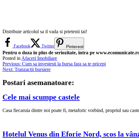
Distribuie articolul sa il vada si prietenii tai!
Facebook
Twitter
Pinterest
Pentru o doza in plus de seriozitate, intra pe www.ecomunicate.ro 
Posted in
Afaceri Imobiliare
Navigare
Previous:
Cum sa investesti la bursa fara sa te pricepi
Next:
Tranzactii bursiere
în
articole
Postari asemanatoare:
Cele mai scumpe castele
Casa fiecaruia dintre noi poate fi, metaforic vorbind, propriul sau caste
Hotelul Venus din Eforie Nord, scos la vân