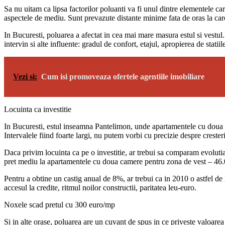
Sa nu uitam ca lipsa factorilor poluanti va fi unul dintre elementele ca
aspectele de mediu. Sunt prevazute distante minime fata de oras la car
In Bucuresti, poluarea a afectat in cea mai mare masura estul si vestul
intervin si alte influente: gradul de confort, etajul, apropierea de stati
Vezi si:
Cum isi promoveaza ofertele agentiile imobiliare
Locuinta ca investitie
In Bucuresti, estul inseamna Pantelimon, unde apartamentele cu doua ca
Intervalele fiind foarte largi, nu putem vorbi cu precizie despre cresteri
Daca privim locuinta ca pe o investitie, ar trebui sa comparam evolut
pret mediu la apartamentele cu doua camere pentru zona de vest – 46.
Pentru a obtine un castig anual de 8%, ar trebui ca in 2010 o astfel de l
accesul la credite, ritmul noilor constructii, paritatea leu-euro.
Noxele scad pretul cu 300 euro/mp
Si in alte orase, poluarea are un cuvant de spus in ce priveste valoarea