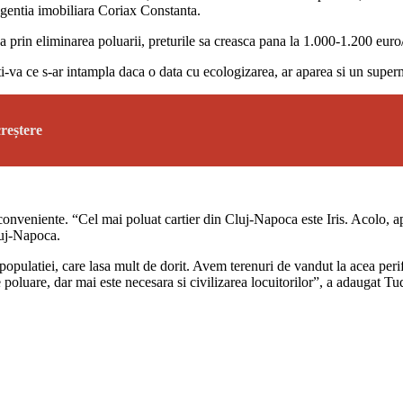
gentia imobiliara Coriax Constanta.
prin eliminarea poluarii, preturile sa creasca pana la 1.000-1.200 euro/
iti-va ce s-ar intampla daca o data cu ecologizarea, ar aparea si un sup
creștere
inconveniente. “Cel mai poluat cartier din Cluj-Napoca este Iris. Acolo
luj-Napoca.
a populatiei, care lasa mult de dorit. Avem terenuri de vandut la acea per
de poluare, dar mai este necesara si civilizarea locuitorilor”, a adaugat T