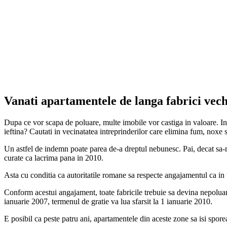
Vanati apartamentele de langa fabrici vech
Dupa ce vor scapa de poluare, multe imobile vor castiga in valoare. Intre
ieftina? Cautati in vecinatatea intreprinderilor care elimina fum, noxe s
Un astfel de indemn poate parea de-a dreptul nebunesc. Pai, decat sa-mi
curate ca lacrima pana in 2010.
Asta cu conditia ca autoritatile romane sa respecte angajamentul ca in t
Conform acestui angajament, toate fabricile trebuie sa devina nepoluan
ianuarie 2007, termenul de gratie va lua sfarsit la 1 ianuarie 2010.
E posibil ca peste patru ani, apartamentele din aceste zone sa isi spor