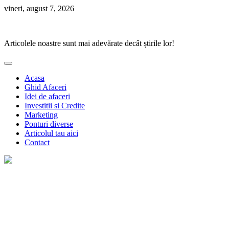
Skip
vineri, august 7, 2026
to
Ponturi Fierbinți
content
Articolele noastre sunt mai adevărate decât știrile lor!
Acasa
Ghid Afaceri
Idei de afaceri
Investitii si Credite
Marketing
Ponturi diverse
Articolul tau aici
Contact