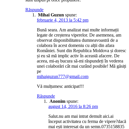
Răspunde
Mihai Guzun
spune:
februarie 4, 2013 la 5:42 pm
Bună seara. Am analizat mai multe informații
legate de creșterea viperelor. De asemenea, am
observat disponibilitatea dumneavoastră de a
colabora în acest domeniu cu alții din afara
României. Sunt din Republica Moldova și doresc
și eu să mă implic activ în această afacere. De
aceea, mi-aș bucura să-mi răspundeți în vederea
unei colaborări cât mai curând posibile! Mă găsiți
pe
mihaiguzun777@gmail.com
Vă mulțumesc anticipat!!!
Răspunde
Anonim
spune:
august 14, 2016 la 8:26 pm
Salut.nu am mai intrat demult aici.ai
început activitatea cu ferma de vipere?dacă
mai ești interesat da un semn.0735158835