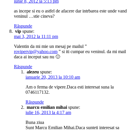
iunie 8, 2012 la 5:13 pm
as incepe si eu o astfel de afacere dar intrbarea este unde vand
veninul …stie cineva?
Răspunde
vip
spune:
mai 3, 2012 la 11:11 pm
Valentin da mi mie un mesaj pe mailul ”
rovipervip@yahoo.com
” si iti cumpar eu veninul. da mi mail
daca ai inceput sau nu 🙂
Răspunde
alezeu
spune:
ianuarie 20, 2013 la 10:10 am
Am o ferma de vipere.Daca esti interesat suna la
0746117132.
Răspunde
marcu emilian mihai
spune:
iulie 16, 2013 la 4:17 am
Buna ziua
Sunt Marcu Emilian Mihai.Daca sunteti interesat sa