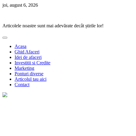
Skip
joi, august 6, 2026
to
Ponturi Fierbinți
content
Articolele noastre sunt mai adevărate decât știrile lor!
Acasa
Ghid Afaceri
Idei de afaceri
Investitii si Credite
Marketing
Ponturi diverse
Articolul tau aici
Contact