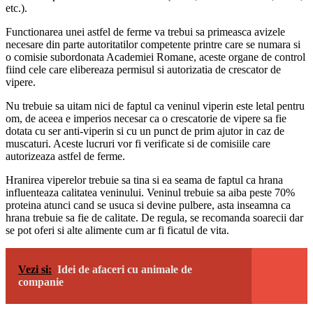
etc.).
Functionarea unei astfel de ferme va trebui sa primeasca avizele
necesare din parte autoritatilor competente printre care se numara si
o comisie subordonata Academiei Romane, aceste organe de control
fiind cele care elibereaza permisul si autorizatia de crescator de
vipere.
Nu trebuie sa uitam nici de faptul ca veninul viperin este letal pentru
om, de aceea e imperios necesar ca o crescatorie de vipere sa fie
dotata cu ser anti-viperin si cu un punct de prim ajutor in caz de
muscaturi. Aceste lucruri vor fi verificate si de comisiile care
autorizeaza astfel de ferme.
Hranirea viperelor trebuie sa tina si ea seama de faptul ca hrana
influenteaza calitatea veninului. Veninul trebuie sa aiba peste 70%
proteina atunci cand se usuca si devine pulbere, asta inseamna ca
hrana trebuie sa fie de calitate. De regula, se recomanda soarecii dar
se pot oferi si alte alimente cum ar fi ficatul de vita.
Vezi si:
Idei de afaceri cu animale de
companie