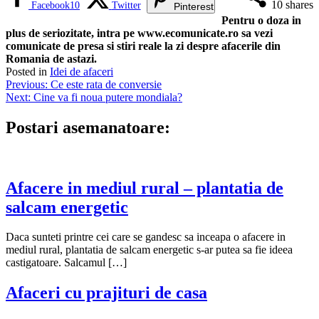
10
shares
Facebook
10
Twitter
Pinterest
Pentru o doza in
plus de seriozitate, intra pe www.ecomunicate.ro sa vezi
comunicate de presa si stiri reale la zi despre afacerile din
Romania de astazi.
Posted in
Idei de afaceri
Navigare
Previous:
Ce este rata de conversie
Next:
Cine va fi noua putere mondiala?
în
articole
Postari asemanatoare:
Afacere in mediul rural – plantatia de
salcam energetic
Daca sunteti printre cei care se gandesc sa inceapa o afacere in
mediul rural, plantatia de salcam energetic s-ar putea sa fie ideea
castigatoare. Salcamul […]
Afaceri cu prajituri de casa