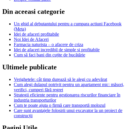
Din aceeasi categorie
Un ghid al debutantului pentru a cumpara actiuni Facebook
(Meta)
Idei de afaceri profitabile
Noi Idei de Afaceri
Farmacia naturista – o afacere de criza
Idei de afaceri incredibil de simple si profitabile
Cum să faci bani din cuțite de bucătărie
Ultimele publicate
Verighetele: cât timp durează să le alegi cu adevărat
Cum alegi dulapul potrivit pentru un apartament mic: măsori,
verifici, cumperi fără regret
Strategii eficiente pentru gestionarea riscurilor financiare în
industria transporturilor
Cum te poate ajuta o firmă care transportă molozul
Care sunt avantajele folosirii unui excavator la un proiect de
construcții
Pagini Utile