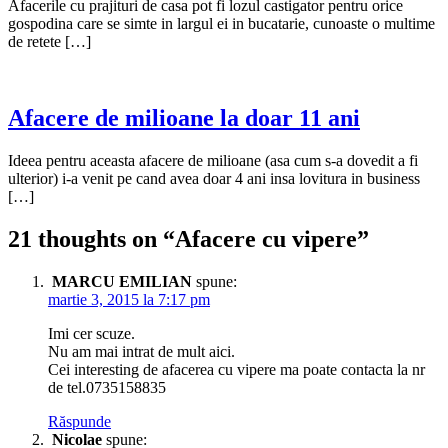
Afacerile cu prajituri de casa pot fi lozul castigator pentru orice
gospodina care se simte in largul ei in bucatarie, cunoaste o multime
de retete […]
Afacere de milioane la doar 11 ani
Ideea pentru aceasta afacere de milioane (asa cum s-a dovedit a fi
ulterior) i-a venit pe cand avea doar 4 ani insa lovitura in business
[…]
21 thoughts on “
Afacere cu vipere
”
MARCU EMILIAN
spune:
martie 3, 2015 la 7:17 pm
Imi cer scuze.
Nu am mai intrat de mult aici.
Cei interesting de afacerea cu vipere ma poate contacta la nr
de tel.0735158835
Răspunde
Nicolae
spune: