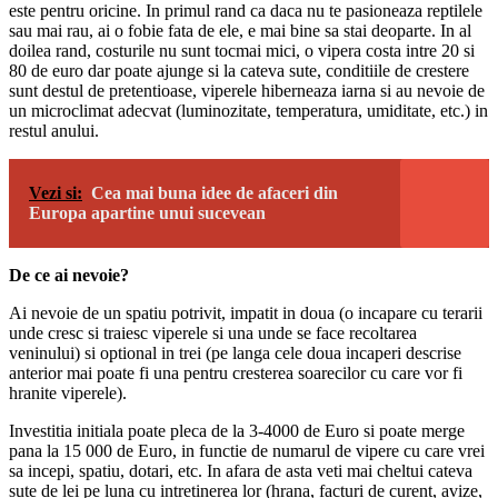
este pentru oricine. In primul rand ca daca nu te pasioneaza reptilele
sau mai rau, ai o fobie fata de ele, e mai bine sa stai deoparte. In al
doilea rand, costurile nu sunt tocmai mici, o vipera costa intre 20 si
80 de euro dar poate ajunge si la cateva sute, conditiile de crestere
sunt destul de pretentioase, viperele hiberneaza iarna si au nevoie de
un microclimat adecvat (luminozitate, temperatura, umiditate, etc.) in
restul anului.
Vezi si:
Cea mai buna idee de afaceri din
Europa apartine unui sucevean
De ce ai nevoie?
Ai nevoie de un spatiu potrivit, impatit in doua (o incapare cu terarii
unde cresc si traiesc viperele si una unde se face recoltarea
veninului) si optional in trei (pe langa cele doua incaperi descrise
anterior mai poate fi una pentru cresterea soarecilor cu care vor fi
hranite viperele).
Investitia initiala poate pleca de la 3-4000 de Euro si poate merge
pana la 15 000 de Euro, in functie de numarul de vipere cu care vrei
sa incepi, spatiu, dotari, etc. In afara de asta veti mai cheltui cateva
sute de lei pe luna cu intretinerea lor (hrana, facturi de curent, avize,