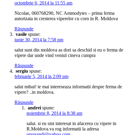
octombrie 6, 2014 la 11:55 am
Nicolae, 060768290, NC Ammodytes – prima ferma
autorizata in cresterea viperelor cu corn in R. Moldova
Răspunde
vasile
spune:
iunie 30, 2014 la 7:58 pm
salut sunt din moldova as dori sa deschid si eu o ferma de
vipere dar unde vind veniul cineva cumpra
Răspunde
sergiu
spune:
februarie 5, 2014 la 2:09 pm
salut mihai! te mai intereseaza informatii despre ferma de
vipere? ..in moldova.
Răspunde
andrei
spune:
noiembrie 8, 2014 la 8:38 am
salut. si eu sint interesat in afacerea cu vipere in
R.Moldova.va rog informatii la adresa
ursusandi@yahoo.com
.