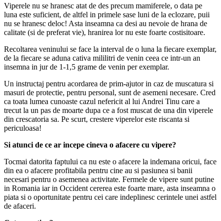
Viperele nu se hranesc atat de des precum mamiferele, o data pe
luna este suficient, de altfel in primele sase luni de la eclozare, puii
nu se hranesc deloc! Asta inseamna ca desi au nevoie de hrana de
calitate (si de preferat vie), hranirea lor nu este foarte costisitoare.
Recoltarea veninului se face la interval de o luna la fiecare exemplar,
de la fiecare se aduna cativa mililitri de venin ceea ce intr-un an
insemna in jur de 1-1,5 grame de venin per exemplar.
Un instructaj pentru acordarea de prim-ajutor in caz de muscatura si
masuri de protectie, pentru personal, sunt de asemeni necesare. Cred
ca toata lumea cunoaste cazul nefericit al lui Andrei Tinu care a
trecut la un pas de moarte dupa ce a fost muscat de una din viperele
din crescatoria sa. Pe scurt, crestere viperelor este riscanta si
periculoasa!
Si atunci de ce ar incepe cineva o afacere cu vipere?
Tocmai datorita faptului ca nu este o afacere la indemana oricui, face
din ea o afacere profitabila pentru cine au si pasiunea si banii
necesari pentru o asemenea activitate. Fermele de vipere sunt putine
in Romania iar in Occident cererea este foarte mare, asta inseamna o
piata si o oportunitate pentru cei care indeplinesc cerintele unei astfel
de afaceri.