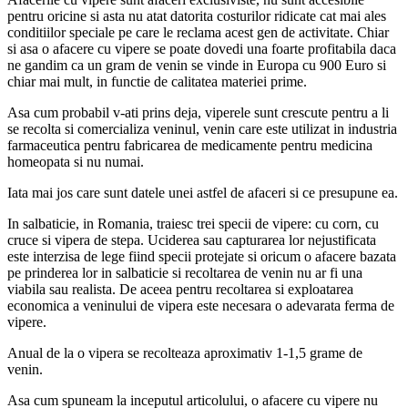
pentru oricine si asta nu atat datorita costurilor ridicate cat mai ales
conditiilor speciale pe care le reclama acest gen de activitate. Chiar
si asa o afacere cu vipere se poate dovedi una foarte profitabila daca
ne gandim ca un gram de venin se vinde in Europa cu 900 Euro si
chiar mai mult, in functie de calitatea materiei prime.
Asa cum probabil v-ati prins deja, viperele sunt crescute pentru a li
se recolta si comercializa veninul, venin care este utilizat in industria
farmaceutica pentru fabricarea de medicamente pentru medicina
homeopata si nu numai.
Iata mai jos care sunt datele unei astfel de afaceri si ce presupune ea.
In salbaticie, in Romania, traiesc trei specii de vipere: cu corn, cu
cruce si vipera de stepa. Uciderea sau capturarea lor nejustificata
este interzisa de lege fiind specii protejate si oricum o afacere bazata
pe prinderea lor in salbaticie si recoltarea de venin nu ar fi una
viabila sau realista. De aceea pentru recoltarea si exploatarea
economica a veninului de vipera este necesara o adevarata ferma de
vipere.
Anual de la o vipera se recolteaza aproximativ 1-1,5 grame de
venin.
Asa cum spuneam la inceputul articolului, o afacere cu vipere nu