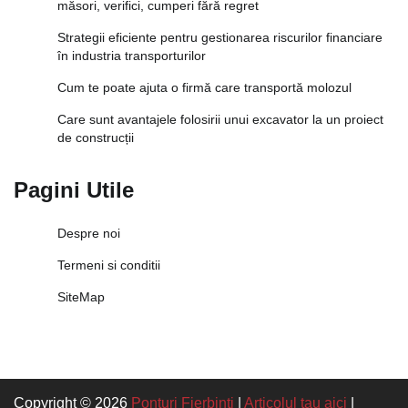
măsori, verifici, cumperi fără regret
Strategii eficiente pentru gestionarea riscurilor financiare
în industria transporturilor
Cum te poate ajuta o firmă care transportă molozul
Care sunt avantajele folosirii unui excavator la un proiect
de construcții
Pagini Utile
Despre noi
Termeni si conditii
SiteMap
Copyright © 2026
Ponturi Fierbinți
|
Articolul tau aici
|