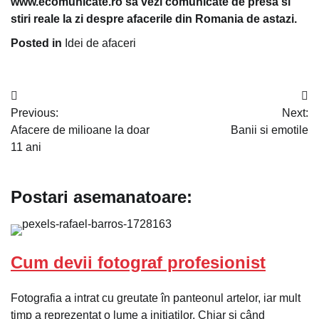
www.ecomunicate.ro sa vezi comunicate de presa si
stiri reale la zi despre afacerile din Romania de astazi.
Posted in
Idei de afaceri
Navigare
Previous:
Next:
în
Afacere de milioane la doar
Banii si emotile
articole
11 ani
Postari asemanatoare:
Cum devii fotograf profesionist
Fotografia a intrat cu greutate în panteonul artelor, iar mult
timp a reprezentat o lume a inițiaților. Chiar și când