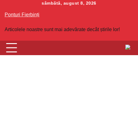
Skip
sâmbătă, august 8, 2026
to
Ponturi Fierbinți
content
Articolele noastre sunt mai adevărate decât știrile lor!