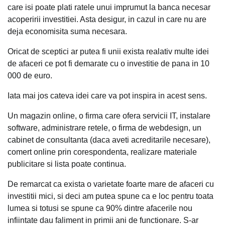
care isi poate plati ratele unui imprumut la banca necesar
acoperirii investitiei. Asta desigur, in cazul in care nu are
deja economisita suma necesara.
Oricat de sceptici ar putea fi unii exista realativ multe idei
de afaceri ce pot fi demarate cu o investitie de pana in 10
000 de euro.
Iata mai jos cateva idei care va pot inspira in acest sens.
Un magazin online, o firma care ofera servicii IT, instalare
software, administrare retele, o firma de webdesign, un
cabinet de consultanta (daca aveti acreditarile necesare),
comert online prin corespondenta, realizare materiale
publicitare si lista poate continua.
De remarcat ca exista o varietate foarte mare de afaceri cu
investitii mici, si deci am putea spune ca e loc pentru toata
lumea si totusi se spune ca 90% dintre afacerile nou
infiintate dau faliment in primii ani de functionare. S-ar