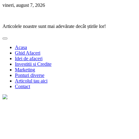
Skip
vineri, august 7, 2026
to
Ponturi Fierbinți
content
Articolele noastre sunt mai adevărate decât știrile lor!
Acasa
Ghid Afaceri
Idei de afaceri
Investitii si Credite
Marketing
Ponturi diverse
Articolul tau aici
Contact