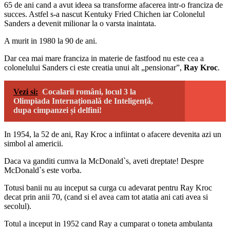
65 de ani cand a avut ideea sa transforme afacerea intr-o franciza de
succes. Astfel s-a nascut Kentuky Fried Chichen iar Colonelul
Sanders a devenit milionar la o varsta inaintata.
A murit in 1980 la 90 de ani.
Dar cea mai mare franciza in materie de fastfood nu este cea a
colonelului Sanders ci este creatia unui alt „pensionar”,
Ray Kroc
.
Vezi si:
Cocalarii români, locul 3 la
Olimpiada Internațională de Inteligență,
dupa cimpanzei și delfini!
In 1954, la 52 de ani, Ray Kroc a infiintat o afacere devenita azi un
simbol al americii.
Daca va ganditi cumva la McDonald`s, aveti dreptate! Despre
McDonald`s este vorba.
Totusi banii nu au inceput sa curga cu adevarat pentru Ray Kroc
decat prin anii 70, (cand si el avea cam tot atatia ani cati avea si
secolul).
Totul a inceput in 1952 cand Ray a cumparat o toneta ambulanta