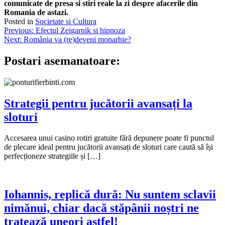
comunicate de presa si stiri reale la zi despre afacerile din
Romania de astazi.
Posted in
Societate si Cultura
Navigare
Previous:
Efectul Zeigarnik si hipnoza
Next:
România va (re)deveni monarhie?
în
articole
Postari asemanatoare:
Strategii pentru jucătorii avansați la
sloturi
Accesarea unui casino rotiri gratuite fără depunere poate fi punctul
de plecare ideal pentru jucătorii avansați de sloturi care caută să își
perfecționeze strategiile și […]
Iohannis, replică dură: Nu suntem sclavii
nimănui, chiar dacă stăpânii noștri ne
tratează uneori astfel!