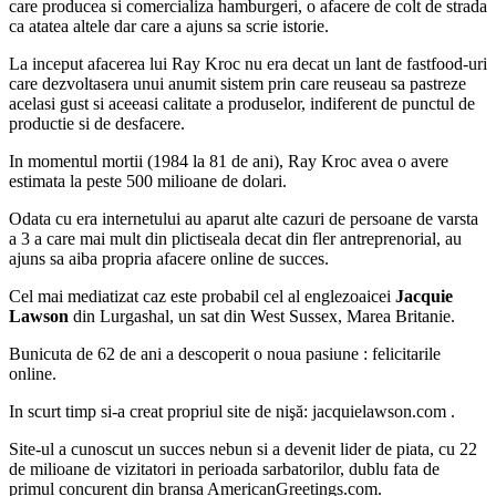
care producea si comercializa hamburgeri, o afacere de colt de strada
ca atatea altele dar care a ajuns sa scrie istorie.
La inceput afacerea lui Ray Kroc nu era decat un lant de fastfood-uri
care dezvoltasera unui anumit sistem prin care reuseau sa pastreze
acelasi gust si aceeasi calitate a produselor, indiferent de punctul de
productie si de desfacere.
In momentul mortii (1984 la 81 de ani), Ray Kroc avea o avere
estimata la peste 500 milioane de dolari.
Odata cu era internetului au aparut alte cazuri de persoane de varsta
a 3 a care mai mult din plictiseala decat din fler antreprenorial, au
ajuns sa aiba propria afacere online de succes.
Cel mai mediatizat caz este probabil cel al englezoaicei
Jacquie
Lawson
din Lurgashal, un sat din West Sussex, Marea Britanie.
Bunicuta de 62 de ani a descoperit o noua pasiune : felicitarile
online.
In scurt timp si-a creat propriul site de nişă: jacquielawson.com .
Site-ul a cunoscut un succes nebun si a devenit lider de piata, cu 22
de milioane de vizitatori in perioada sarbatorilor, dublu fata de
primul concurent din bransa AmericanGreetings.com.