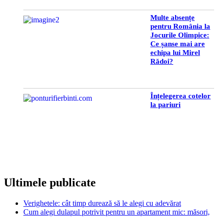
Multe absențe
pentru România la
Jocurile Olimpice:
Ce șanse mai are
echipa lui Mirel
Rădoi?
Înțelegerea cotelor
la pariuri
Ultimele publicate
Verighetele: cât timp durează să le alegi cu adevărat
Cum alegi dulapul potrivit pentru un apartament mic: măsori,