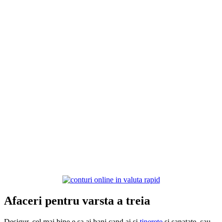
Afaceri pentru varsta a treia
Desigur, cel mai bine e sa ai bani cand ai si
tinerete
si sanatate, sau