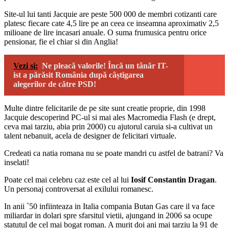
Site-ul lui tanti Jacquie are peste 500 000 de membri cotizanti care
platesc fiecare cate 4,5 lire pe an ceea ce inseamna aproximativ 2,5
milioane de lire incasari anuale. O suma frumusica pentru orice
pensionar, fie el chiar si din Anglia!
Vezi si:
Ne pleacă valorile! Încă un tânăr IT-
ist a părăsit România după câștigarea
alegerilor de către PSD!
Multe dintre felicitarile de pe site sunt creatie proprie, din 1998
Jacquie descoperind PC-ul si mai ales Macromedia Flash (e drept,
ceva mai tarziu, abia prin 2000) cu ajutorul caruia si-a cultivat un
talent nebanuit, acela de designer de felicitari virtuale.
Credeati ca natia romana nu se poate mandri cu astfel de batrani? Va
inselati!
Poate cel mai celebru caz este cel al lui
Iosif Constantin Dragan
.
Un personaj controversat al exilului romanesc.
In anii `50 infiinteaza in Italia compania Butan Gas care il va face
miliardar in dolari spre sfarsitul vietii, ajungand in 2006 sa ocupe
statutul de cel mai bogat roman. A murit doi ani mai tarziu la 91 de