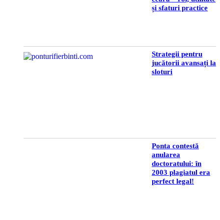
și sfaturi practice
Strategii pentru
jucătorii avansați la
sloturi
Ponta contestă
anularea
doctoratului: în
2003 plagiatul era
perfect legal!