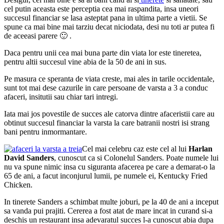
cel putin aceasta este perceptia cea mai raspandita, insa uneori
succesul financiar se lasa asteptat pana in ultima parte a vietii. Se
spune ca mai bine mai tarziu decat niciodata, desi nu toti ar putea fi
de aceeasi parere 🙂 .
Daca pentru unii cea mai buna parte din viata lor este tineretea,
pentru altii succesul vine abia de la 50 de ani in sus.
Pe masura ce speranta de viata creste, mai ales in tarile occidentale,
sunt tot mai dese cazurile in care persoane de varsta a 3 a conduc
afaceri, insitutii sau chiar tari intregi.
Iata mai jos povestile de succes ale catorva dintre afaceristii care au
obtinut succesul financiar la varsta la care batranii nostri isi strang
bani pentru inmormantare.
Cel mai celebru caz este cel al lui
Harlan
David Sanders
, cunoscut ca si Colonelul Sanders. Poate numele lui
nu va spune nimic insa cu siguranta afacerea pe care a demarat-o la
65 de ani, a facut inconjurul lumii, pe numele ei, Kentucky Fried
Chicken.
In tinerete Sanders a schimbat multe joburi, pe la 40 de ani a inceput
sa vanda pui prajiti. Cererea a fost atat de mare incat in curand si-a
deschis un restaurant insa adevaratul succes l-a cunoscut abia dupa