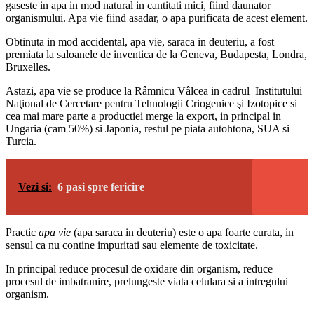
gaseste in apa in mod natural in cantitati mici, fiind daunator
organismului. Apa vie fiind asadar, o apa purificata de acest element.
Obtinuta in mod accidental, apa vie, saraca in deuteriu, a fost
premiata la saloanele de inventica de la Geneva, Budapesta, Londra,
Bruxelles.
Astazi, apa vie se produce la Râmnicu Vâlcea in cadrul Institutului
Naţional de Cercetare pentru Tehnologii Criogenice şi Izotopice si
cea mai mare parte a productiei merge la export, in principal in
Ungaria (cam 50%) si Japonia, restul pe piata autohtona, SUA si
Turcia.
Vezi si:
6 pasi spre fericire
Practic
apa vie
(apa saraca in deuteriu) este o apa foarte curata, in
sensul ca nu contine impuritati sau elemente de toxicitate.
In principal reduce procesul de oxidare din organism, reduce
procesul de imbatranire, prelungeste viata celulara si a intregului
organism.