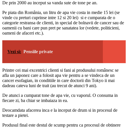
De prin 2000 au inceput sa vanda sute de tone pe an.
Pe piata din România, un litru de apa vie costa in medie 15 lei (se
vinde cu preturi cuprinse intre 12 si 20 lei) si e cumparata de o
categorie restransa de clienti, in special de bolnavii de cancer sau de
oamenii cu bani care pun pret pe sanatatea lor (vedete, politicieni,
oameni de afaceri etc.).
Vezi si:
Pensiile private
Printre cei mai excentrici clienti si fani ai produsului românesc se
afla un japonez care a folosit apa vie pentru a se vindeca de un
cancer esofagian, in conditiile in care doctorii din Tokyo ii mai
dadeau cateva luni de trait (au trecut de atunci 9 ani).
De atunci a cumparat tone de apa vie, cu vaporul. O consuma in
fiecare zi, ba chiar se imbaiaza in ea.
Deocamdata afacerea inca e la inceput de drum si in procesul de
testare a pietei.
Produsul final este destul de scump pentru ca procesul de obtinere