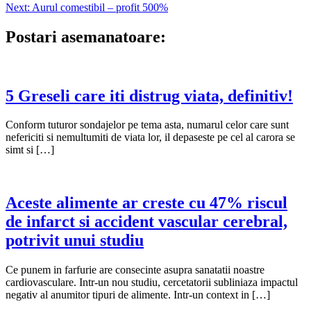
Next:
Aurul comestibil – profit 500%
în
articole
Postari asemanatoare:
5 Greseli care iti distrug viata, definitiv!
Conform tuturor sondajelor pe tema asta, numarul celor care sunt
nefericiti si nemultumiti de viata lor, il depaseste pe cel al carora se
simt si […]
Aceste alimente ar creste cu 47% riscul
de infarct si accident vascular cerebral,
potrivit unui studiu
Ce punem in farfurie are consecinte asupra sanatatii noastre
cardiovasculare. Intr-un nou studiu, cercetatorii subliniaza impactul
negativ al anumitor tipuri de alimente. Intr-un context in […]