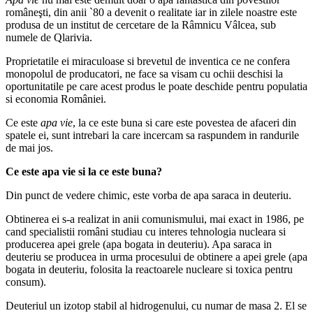
româneşti, din
anii `80 a devenit o realitate iar in zilele noastre este
produsa de un institut de cercetare de la Râmnicu Vâlcea, sub
numele de Qlarivia.
Proprietatile ei miraculoase si brevetul de inventica ce ne confera
monopolul de producatori, ne face sa visam cu ochii deschisi la
oportunitatile pe care acest produs le poate deschide pentru populatia
si economia României.
Ce este
apa vie
, la ce este buna si care este povestea de afaceri din
spatele ei, sunt intrebari la care incercam sa raspundem in randurile
de mai jos.
Ce este apa vie si la ce este buna?
Din punct de vedere chimic, este vorba de apa saraca in deuteriu.
Obtinerea ei s-a realizat in anii comunismului, mai exact in 1986, pe
cand specialistii români studiau cu interes tehnologia nucleara si
producerea apei grele (apa bogata in deuteriu). Apa saraca in
deuteriu se producea in urma procesului de obtinere a apei grele (apa
bogata in deuteriu, folosita la reactoarele nucleare si toxica pentru
consum).
Deuteriul un izotop stabil al hidrogenului, cu numar de masa 2. El se