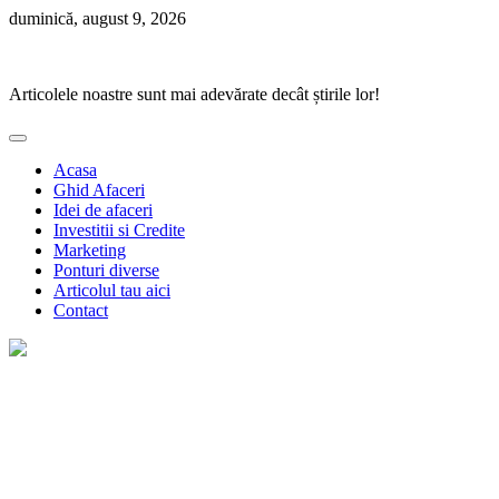
Skip
duminică, august 9, 2026
to
Ponturi Fierbinți
content
Articolele noastre sunt mai adevărate decât știrile lor!
Acasa
Ghid Afaceri
Idei de afaceri
Investitii si Credite
Marketing
Ponturi diverse
Articolul tau aici
Contact