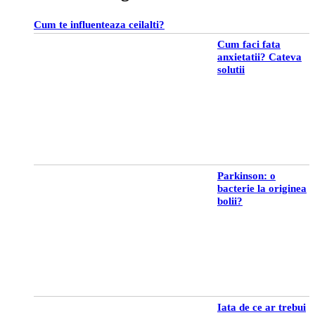
Cum te influenteaza ceilalti?
Cum faci fata
anxietatii? Cateva
solutii
Parkinson: o
bacterie la originea
bolii?
Iata de ce ar trebui