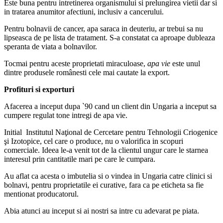
Este buna pentru intretinerea organismului si prelungirea vietii dar si
in tratarea anumitor afectiuni, inclusiv a cancerului.
Pentru bolnavii de cancer, apa saraca in deuteriu, ar trebui sa nu
lipseasca de pe lista de tratament. S-a constatat ca aproape dubleaza
speranta de viata a bolnavilor.
Tocmai pentru aceste proprietati miraculoase,
apa vie
este unul
dintre produsele românesti cele mai cautate la export.
Profituri si exporturi
Afacerea a inceput dupa `90 cand un client din Ungaria a inceput sa
cumpere regulat tone intregi de apa vie.
Initial Institutul Naţional de Cercetare pentru Tehnologii Criogenice
şi Izotopice, cel care o produce, nu o valorifica in scopuri
comerciale. Ideea le-a venit tot de la clientul ungur care le starnea
interesul prin cantitatile mari pe care le cumpara.
Au aflat ca acesta o imbutelia si o vindea in Ungaria catre clinici si
bolnavi, pentru proprietatile ei curative, fara ca pe eticheta sa fie
mentionat producatorul.
Abia atunci au inceput si ai nostri sa intre cu adevarat pe piata.