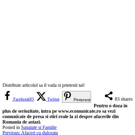
Distribuie articolul sa il vada si prietenii tai!
83
shares
Facebook
83
Twitter
Pinterest
Pentru o doza in
plus de seriozitate, intra pe www.ecomunicate.ro sa vezi
comunicate de presa si stiri reale la zi despre afacerile din
Romania de astazi.
Posted in
Sanatate si Familie
Navigare
Previous:
Afaceri cu dulceata