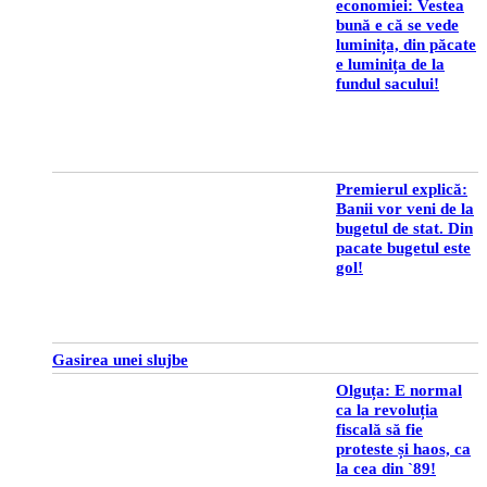
economiei: Vestea
bună e că se vede
luminița, din păcate
e luminița de la
fundul sacului!
Premierul explică:
Banii vor veni de la
bugetul de stat. Din
pacate bugetul este
gol!
Gasirea unei slujbe
Olguța: E normal
ca la revoluția
fiscală să fie
proteste și haos, ca
la cea din `89!