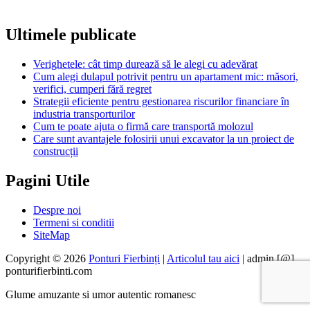
Ultimele publicate
Verighetele: cât timp durează să le alegi cu adevărat
Cum alegi dulapul potrivit pentru un apartament mic: măsori,
verifici, cumperi fără regret
Strategii eficiente pentru gestionarea riscurilor financiare în
industria transporturilor
Cum te poate ajuta o firmă care transportă molozul
Care sunt avantajele folosirii unui excavator la un proiect de
construcții
Pagini Utile
Despre noi
Termeni si conditii
SiteMap
Copyright © 2026
Ponturi Fierbinți
|
Articolul tau aici
| admin [@]
ponturifierbinti.com
Glume amuzante si umor autentic romanesc