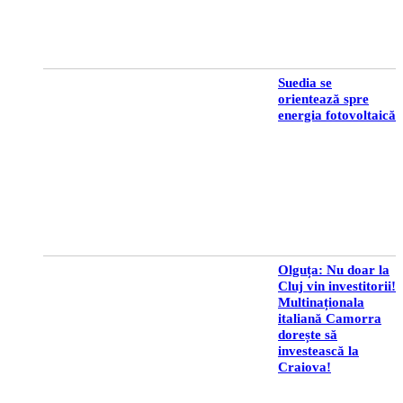
Suedia se
orientează spre
energia fotovoltaică
Olguța: Nu doar la
Cluj vin investitorii!
Multinaționala
italiană Camorra
dorește să
investească la
Craiova!