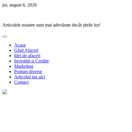
Skip
joi, august 6, 2026
to
Ponturi Fierbinți
content
Articolele noastre sunt mai adevărate decât știrile lor!
Acasa
Ghid Afaceri
Idei de afaceri
Investitii si Credite
Marketing
Ponturi diverse
Articolul tau aici
Contact