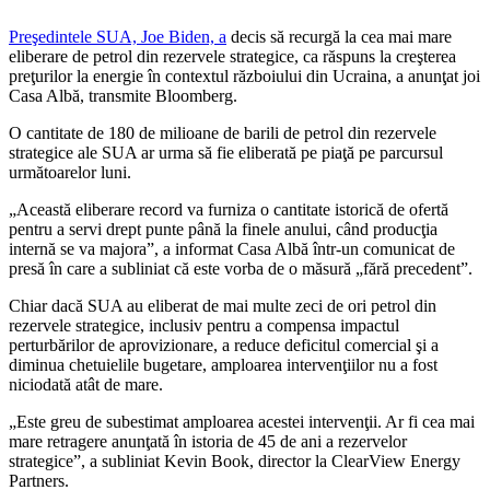
Preşedintele SUA, Joe Biden, a
decis să recurgă la cea mai mare
eliberare de petrol din rezervele strategice, ca răspuns la creşterea
preţurilor la energie în contextul războiului din Ucraina, a anunţat joi
Casa Albă, transmite Bloomberg.
O cantitate de 180 de milioane de barili de petrol din rezervele
strategice ale SUA ar urma să fie eliberată pe piaţă pe parcursul
următoarelor luni.
„Această eliberare record va furniza o cantitate istorică de ofertă
pentru a servi drept punte până la finele anului, când producţia
internă se va majora”, a informat Casa Albă într-un comunicat de
presă în care a subliniat că este vorba de o măsură „fără precedent”.
Chiar dacă SUA au eliberat de mai multe zeci de ori petrol din
rezervele strategice, inclusiv pentru a compensa impactul
perturbărilor de aprovizionare, a reduce deficitul comercial şi a
diminua chetuielile bugetare, amploarea intervenţiilor nu a fost
niciodată atât de mare.
„Este greu de subestimat amploarea acestei intervenţii. Ar fi cea mai
mare retragere anunţată în istoria de 45 de ani a rezervelor
strategice”, a subliniat Kevin Book, director la ClearView Energy
Partners.