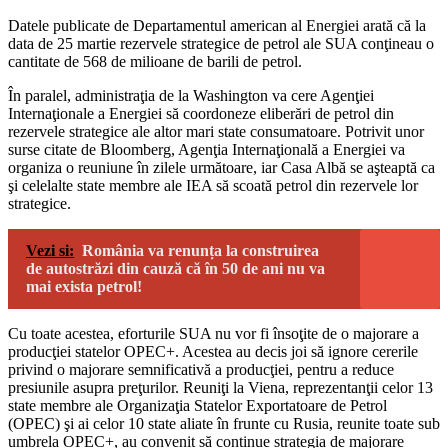
Datele publicate de Departamentul american al Energiei arată că la
data de 25 martie rezervele strategice de petrol ale SUA conţineau o
cantitate de 568 de milioane de barili de petrol.
În paralel, administraţia de la Washington va cere Agenţiei
Internaţionale a Energiei să coordoneze eliberări de petrol din
rezervele strategice ale altor mari state consumatoare. Potrivit unor
surse citate de Bloomberg, Agenţia Internaţională a Energiei va
organiza o reuniune în zilele următoare, iar Casa Albă se aşteaptă ca
şi celelalte state membre ale IEA să scoată petrol din rezervele lor
strategice.
Vezi si:
România va renunța la construirea
de autostrăzi din cauză că în 50 de ani nu va
mai exista petrol!
Cu toate acestea, eforturile SUA nu vor fi însoţite de o majorare a
producţiei statelor OPEC+. Acestea au decis joi să ignore cererile
privind o majorare semnificativă a producţiei, pentru a reduce
presiunile asupra preţurilor. Reuniţi la Viena, reprezentanţii celor 13
state membre ale Organizaţia Statelor Exportatoare de Petrol
(OPEC) şi ai celor 10 state aliate în frunte cu Rusia, reunite toate sub
umbrela OPEC+, au convenit să continue strategia de majorare