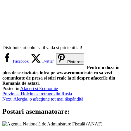
Distribuie articolul sa il vada si prietenii tai!
Facebook
Twitter
Pinterest
Pentru o doza in
plus de seriozitate, intra pe www.ecomunicate.ro sa vezi
comunicate de presa si stiri reale la zi despre afacerile din
Romania de astazi.
Posted in
Afaceri si Economie
Navigare
Previous:
Holcim se retrage din Rusia
Next:
Alergia, o afecțiune tot mai răspândită
în
articole
Postari asemanatoare: