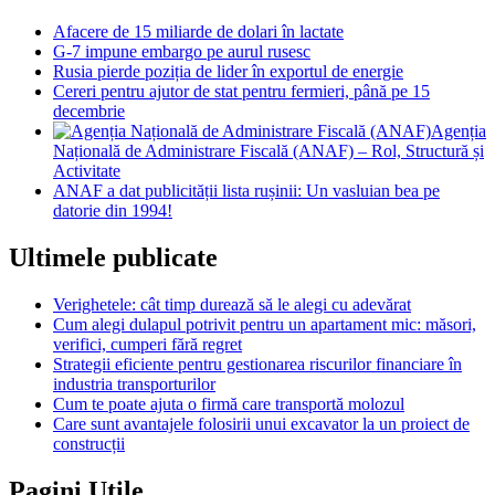
Afacere de 15 miliarde de dolari în lactate
G-7 impune embargo pe aurul rusesc
Rusia pierde poziția de lider în exportul de energie
Cereri pentru ajutor de stat pentru fermieri, până pe 15
decembrie
Agenția
Națională de Administrare Fiscală (ANAF) – Rol, Structură și
Activitate
ANAF a dat publicității lista rușinii: Un vasluian bea pe
datorie din 1994!
Ultimele publicate
Verighetele: cât timp durează să le alegi cu adevărat
Cum alegi dulapul potrivit pentru un apartament mic: măsori,
verifici, cumperi fără regret
Strategii eficiente pentru gestionarea riscurilor financiare în
industria transporturilor
Cum te poate ajuta o firmă care transportă molozul
Care sunt avantajele folosirii unui excavator la un proiect de
construcții
Pagini Utile