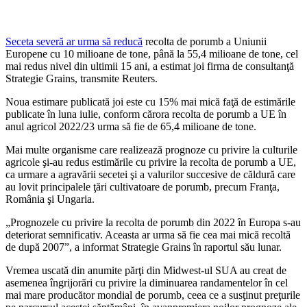
Seceta severă ar urma să reducă
recolta de porumb a Uniunii
Europene cu 10 milioane de tone, până la 55,4 milioane de tone, cel
mai redus nivel din ultimii 15 ani, a estimat joi firma de consultanţă
Strategie Grains, transmite Reuters.
Noua estimare publicată joi este cu 15% mai mică faţă de estimările
publicate în luna iulie, conform cărora recolta de porumb a UE în
anul agricol 2022/23 urma să fie de 65,4 milioane de tone.
Mai multe organisme care realizează prognoze cu privire la culturile
agricole şi-au redus estimările cu privire la recolta de porumb a UE,
ca urmare a agravării secetei şi a valurilor succesive de căldură care
au lovit principalele ţări cultivatoare de porumb, precum Franţa,
România şi Ungaria.
„Prognozele cu privire la recolta de porumb din 2022 în Europa s-au
deteriorat semnificativ. Aceasta ar urma să fie cea mai mică recoltă
de după 2007”, a informat Strategie Grains în raportul său lunar.
Vremea uscată din anumite părţi din Midwest-ul SUA au creat de
asemenea îngrijorări cu privire la diminuarea randamentelor în cel
mai mare producător mondial de porumb, ceea ce a susţinut preţurile