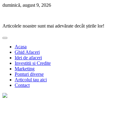
Skip
duminică, august 9, 2026
to
Ponturi Fierbinți
content
Articolele noastre sunt mai adevărate decât știrile lor!
Acasa
Ghid Afaceri
Idei de afaceri
Investitii si Credite
Marketing
Ponturi diverse
Articolul tau aici
Contact