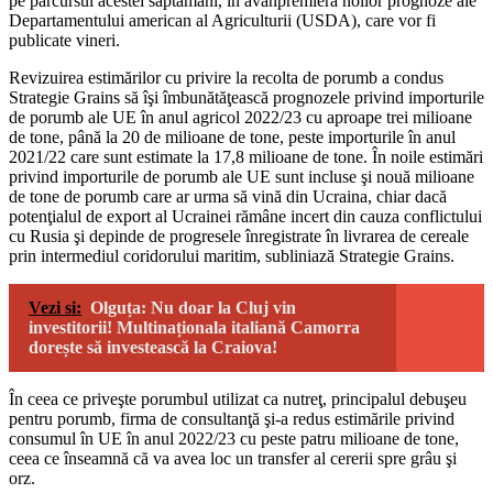
pe parcursul acestei săptămâni, în avanpremiera noilor prognoze ale
Departamentului american al Agriculturii (USDA), care vor fi
publicate vineri.
Revizuirea estimărilor cu privire la recolta de porumb a condus
Strategie Grains să îşi îmbunătăţească prognozele privind importurile
de porumb ale UE în anul agricol 2022/23 cu aproape trei milioane
de tone, până la 20 de milioane de tone, peste importurile în anul
2021/22 care sunt estimate la 17,8 milioane de tone. În noile estimări
privind importurile de porumb ale UE sunt incluse şi nouă milioane
de tone de porumb care ar urma să vină din Ucraina, chiar dacă
potenţialul de export al Ucrainei rămâne incert din cauza conflictului
cu Rusia şi depinde de progresele înregistrate în livrarea de cereale
prin intermediul coridorului maritim, subliniază Strategie Grains.
Vezi si:
Olguța: Nu doar la Cluj vin
investitorii! Multinaționala italiană Camorra
dorește să investească la Craiova!
În ceea ce priveşte porumbul utilizat ca nutreţ, principalul debuşeu
pentru porumb, firma de consultanţă şi-a redus estimările privind
consumul în UE în anul 2022/23 cu peste patru milioane de tone,
ceea ce înseamnă că va avea loc un transfer al cererii spre grâu şi
orz.