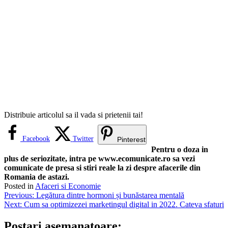
Distribuie articolul sa il vada si prietenii tai!
Facebook
Twitter
Pinterest
Pentru o doza in
plus de seriozitate, intra pe www.ecomunicate.ro sa vezi
comunicate de presa si stiri reale la zi despre afacerile din
Romania de astazi.
Posted in
Afaceri si Economie
Navigare
Previous:
Legătura dintre hormoni și bunăstarea mentală
Next:
Cum sa optimizezei marketingul digital in 2022. Cateva sfaturi
în
articole
Postari asemanatoare: