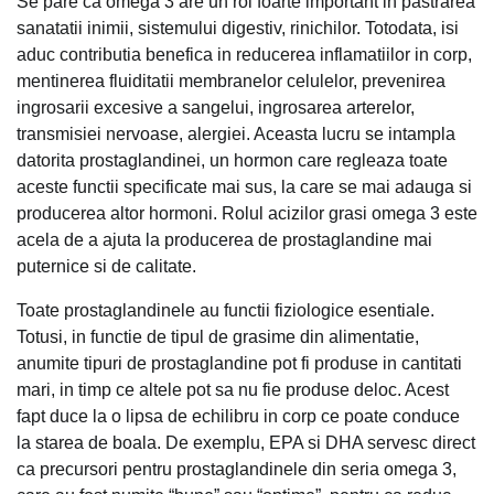
Se pare ca omega 3 are un rol foarte important in pastrarea
sanatatii inimii, sistemului digestiv, rinichilor. Totodata, isi
aduc contributia benefica in reducerea inflamatiilor in corp,
mentinerea fluiditatii membranelor celulelor, prevenirea
ingrosarii excesive a sangelui, ingrosarea arterelor,
transmisiei nervoase, alergiei. Aceasta lucru se intampla
datorita prostaglandinei, un hormon care regleaza toate
aceste functii specificate mai sus, la care se mai adauga si
producerea altor hormoni. Rolul acizilor grasi omega 3 este
acela de a ajuta la producerea de prostaglandine mai
puternice si de calitate.
Toate prostaglandinele au functii fiziologice esentiale.
Totusi, in functie de tipul de grasime din alimentatie,
anumite tipuri de prostaglandine pot fi produse in cantitati
mari, in timp ce altele pot sa nu fie produse deloc. Acest
fapt duce la o lipsa de echilibru in corp ce poate conduce
la starea de boala. De exemplu, EPA si DHA servesc direct
ca precursori pentru prostaglandinele din seria omega 3,