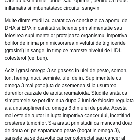
care au fost numite “bune” sau “optime”, pentru ca reduc
inflamatia si imbunatatesc circuitul sangvin.
Multe dintre studii au aratat ca o concluzie ca aportul de
DHA si EPA in cantitati suficiente prin alimentatie sau
folosirea suplimentelor protejeaza organismul impotriva
bolilor de inima prin micsorarea nivelului de trigliceride
(grasimi) in sange, in timp ce mareste nivelul de HDL
colesterol (cel bun).
Acizii grasi omega-3 se gasesc in ulei de peste, somon,
ton, hering, nuci, seminte, ulei de in. Suplimentele cu
omega 3 mai pot ajuta de asemenea si la usurarea
durerilor cauzate de artrita reumatoida. Studiile arata ca
simptomele se pot diminua dupa 3 luni de folosire regulata
a a unuisupliment cu omega 3 din ulei de peste. Acesta
mai este de ajutor in lupta impotriva cancerului, incetitind
cresterea tumorilor. S-a aratat prin studii ca mancand doar
de doua ori pe saptamana peste (bogat in omega 3),
sansele sa se dezvolte cancer colorectal sau cancer al