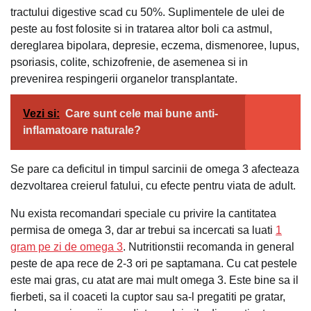
tractului digestive scad cu 50%. Suplimentele de ulei de
peste au fost folosite si in tratarea altor boli ca astmul,
dereglarea bipolara, depresie, eczema, dismenoree, lupus,
psoriasis, colite, schizofrenie, de asemenea si in
prevenirea respingerii organelor transplantate.
Vezi si:
Care sunt cele mai bune anti-
inflamatoare naturale?
Se pare ca deficitul in timpul sarcinii de omega 3 afecteaza
dezvoltarea creierul fatului, cu efecte pentru viata de adult.
Nu exista recomandari speciale cu privire la cantitatea
permisa de omega 3, dar ar trebui sa incercati sa luati
1
gram pe zi de omega 3
. Nutritionstii recomanda in general
peste de apa rece de 2-3 ori pe saptamana. Cu cat pestele
este mai gras, cu atat are mai mult omega 3. Este bine sa il
fierbeti, sa il coaceti la cuptor sau sa-l pregatiti pe gratar,